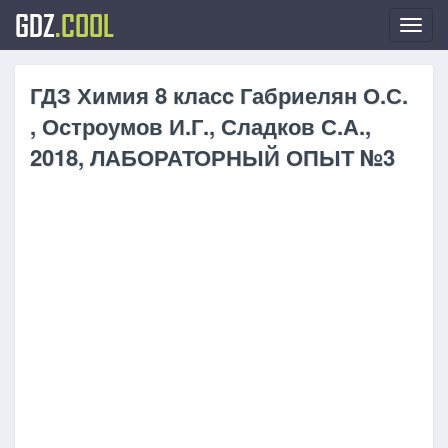
GDZ
.COOL
Toggl
navig
ГДЗ Химия 8 класc Габриелян О.С.
, Остроумов И.Г., Сладков С.А.,
2018, ЛАБОРАТОРНЫЙ ОПЫТ №3