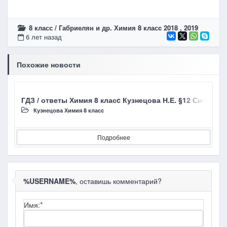
8 класс
/
Габриелян и др. Химия 8 класc 2018 , 2019
6 лет назад
Похожие новости
ГДЗ / ответы Химия 8 класc Кузнецова Н.Е. §12 Система
Г
Кузнецова Химия 8 класc
Подробнее
%USERNAME%
, оставишь комментарий?
Имя:
*