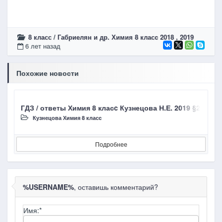
8 класс
/
Габриелян и др. Химия 8 класc 2018 , 2019
6 лет назад
Похожие новости
ГДЗ / ответы Химия 8 класc Кузнецова Н.Е. 2019 §23 Чи
Г
Кузнецова Химия 8 класc
Подробнее
%USERNAME%
, оставишь комментарий?
Имя:
*