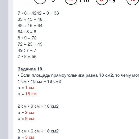
7 • 6 = 4242 – 9 = 33
33 + 15 = 48
48 + 16 = 64
64 : 8 = 8
8 • 9 = 72
72 – 23 = 49
49 : 7 = 7
7 • 8 = 56
Задание 19
.
• Если площадь прямоугольника равна 18 см2, то чему мо
1 см • 18 см = 18 см2
а =
1 см
b =
18 см
2 см • 9 см = 18 см2
а =
2 см
b =
9 см
3 см • 6 см = 18 см2
а =
3 см