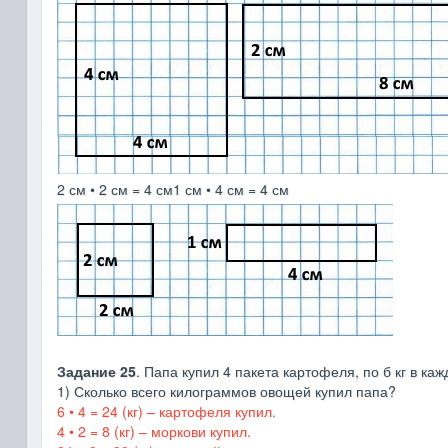
2 см • 2 см = 4 см1 см • 4 см = 4 см
Задание 25
. Папа купил 4 пакета картофеля, по б кг в каж
1) Сколько всего килограммов овощей купил папа?
6 • 4 = 24 (кг) – картофеля купил.
4 • 2 = 8 (кг) – моркови купил.