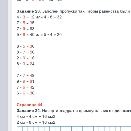
Задание 23
. Заполни пропуски так, чтобы равенства были
4 •
3
=
1
2 или 4 • 8 = 32
7 •
5
=
3
5
7 •
9
= 63
5 •
8
= 40 или 5 • 4 = 20
6 •
5
=
3
0
8 •
7
=
5
6
2 •
9
=
1
8
8 •
3
=
2
4
7 •
7
=
4
9
9 •
9
=
8
1
7 •
6
=
4
2
6 •
6
=
3
6
Страница 44.
Задание 24
. Начерти квадрат и прямоугольник с одинако
4 см • 4 см = 16 см2
2 см • 8 см = 16 см2