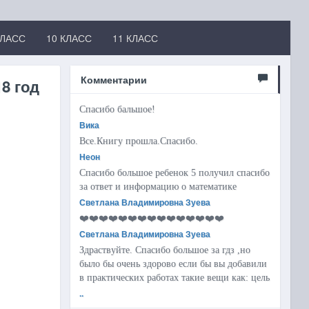
КЛАСС
10 КЛАСС
11 КЛАСС
Комментарии
8 год
Спасибо бальшое!
Вика
Все.Книгу прошла.Спасибо.
Неон
Спасибо большое ребенок 5 получил спасибо
за ответ и информацию о математике
Светлана Владимировна Зуева
❤️❤️❤️❤️❤️❤️❤️❤️❤️❤️❤️❤️❤️❤️❤️
Светлана Владимировна Зуева
Здраствуйте. Спасибо большое за гдз ,но
было бы очень здорово если бы вы добавили
в практических работах такие вещи как: цель
..