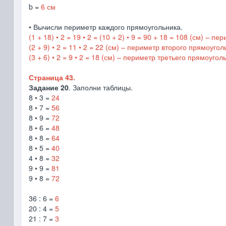
b =
6 см
• Вычисли периметр каждого прямоугольника.
(1 + 18) • 2 = 19 • 2 = (10 + 2) • 9 = 90 + 18 = 108 (см) – 
(2 + 9) • 2 = 11 • 2 = 22 (см) – периметр второго прямоугол
(3 + 6) • 2 = 9 • 2 = 18 (см) – периметр третьего прямоугол
Страница 43.
Задание 20
. Заполни таблицы.
8 • 3 =
24
8 • 7 =
56
8 • 9 =
72
8 • 6 =
48
8 • 8 =
64
8 • 5 =
40
4 • 8 =
32
9 • 9 =
81
9 • 8 =
72
36 : 6 =
6
20 : 4 =
5
21 : 7 =
3