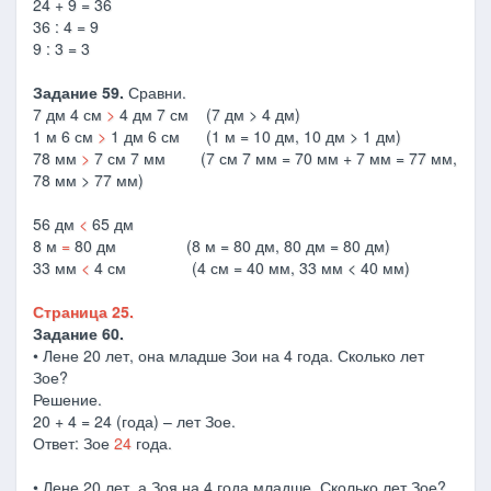
24 + 9 = 36
36 : 4 = 9
9 : 3 = 3
Задание 59.
Сравни.
7 дм 4 см
>
4 дм 7 см (7 дм > 4 дм)
1 м 6 см
>
1 дм 6 см (1 м = 10 дм, 10 дм > 1 дм)
78 мм
>
7 см 7 мм (7 см 7 мм = 70 мм + 7 мм = 77 мм,
78 мм > 77 мм)
56 дм
<
65 дм
8 м
=
80 дм (8 м = 80 дм, 80 дм = 80 дм)
33 мм
<
4 см (4 см = 40 мм, 33 мм < 40 мм)
Страница 25.
Задание 60.
• Лене 20 лет, она младше Зои на 4 года. Сколько лет
Зое?
Решение.
20 + 4 = 24 (года) – лет Зое.
Ответ: Зое
24
года.
• Лене 20 лет, а Зоя на 4 года младше. Сколько лет Зое?