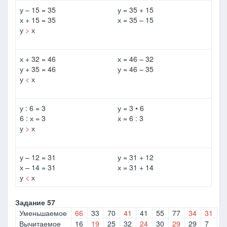
у – 15 = 35
у = 35 + 15
х + 15 = 35
х = 35 – 15
у
>
х
х + 32 = 46
х = 46 – 32
у + 35 = 46
у = 46 – 35
у
<
х
у : 6 = 3
у = 3 • 6
6 : х = 3
х = 6 : 3
у
>
х
у – 12 = 31
у = 31 + 12
х – 14 = 31
х = 31 + 14
у
<
х
Задание 57
Уменьшаемое
66
33
70
41
41
55
77
34
31
Вычитаемое
16
19
25
32
24
30
29
29
7