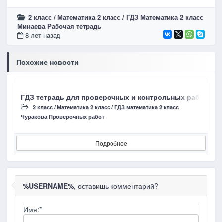
2 класс
/
Математика 2 класс
/
ГДЗ Математика 2 класс
Минаева Рабочая тетрадь
8 лет назад
Похожие новости
ГДЗ тетрадь для проверочных и контрольных работ Чура
Г
2 класс
/
Математика 2 класс
/
ГДЗ математика 2 класс
Чуракова Проверочных работ
И
Подробнее
%USERNAME%
, оставишь комментарий?
Имя:
*