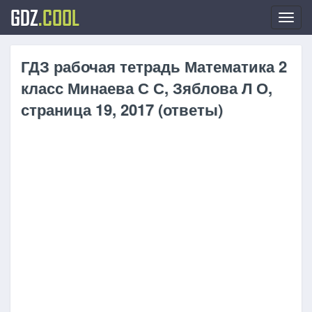
GDZ
.COOL
Toggl
navig
ГДЗ рабочая тетрадь Математика 2
класс Минаева С С, Зяблова Л О,
страница 19, 2017 (ответы)