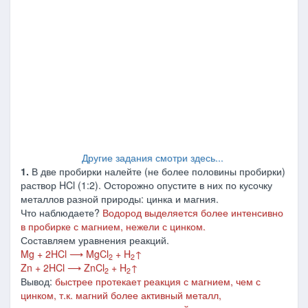
Другие задания смотри здесь...
1.
В две пробирки налейте (не более половины пробирки)
раствор HCl (1:2). Осторожно опустите в них по кусочку
металлов разной природы: цинка и магния.
Что наблюдаете?
Водород выделяется более интенсивно
в пробирке с магнием, нежели с цинком.
Составляем уравнения реакций.
Mg + 2HCl ⟶ MgCl
+ H
↑
2
2
Zn + 2HCl ⟶ ZnCl
+ H
↑
2
2
Вывод:
быстрее протекает реакция с магнием, чем с
цинком, т.к. магний более активный металл,