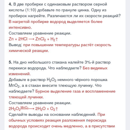
4.
В две пробирки с одинаковым раствором серной
кислоты (1:10) добавьте по грануле цинка. Одну из
пробирок нагрейте. Различаются ли их скорости реакций?
В нагретой пробирке водород выделяется более
интенсивно.
Составляем уравнение реакции.
Zn + 2HCl ⟶ ZnCl
+ H
↑
2
2
Вывод:
при повышении температуры растёт скорость
химической реакции.
5.
На дно небольшого стакана налейте 3%-й раствор
перекиси водорода. Что наблюдаете?
Без видимых
изменений.
Добавьте в раствор H
O
немного чёрного порошка
2
2
MnO
, а в стакан внесите тлеющую лучинку. Что
2
наблюдаете?
Бурное выделение газа и воспламенение
тлеющей лучинки.
Составляем уравнение реакции.
MnO₂
2H
O
⟶ 2H
O + O
↑
2
2
2
2
Сделайте выводы на основании наблюдений.
При
обычных условиях реакция разложения
п
ероксида
водорода происходит очень медленно, а в присутствии