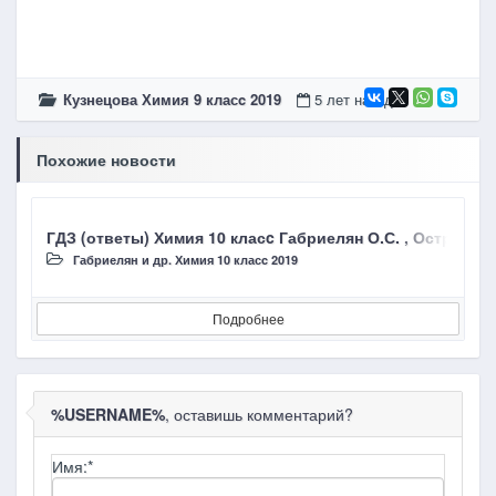
Кузнецова Химия 9 класc 2019
5 лет назад
Похожие новости
ГДЗ (ответы) Химия 10 класc Габриелян О.С. , Остроу
Г
Габриелян и др. Химия 10 класc 2019
Подробнее
%USERNAME%
, оставишь комментарий?
Имя:
*