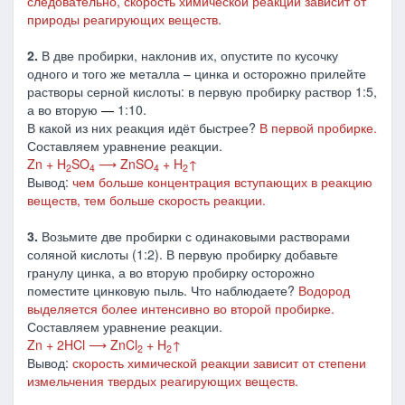
следовательно, скорость химической реакции зависит от
природы реагирующих веществ.
2.
В две пробирки, наклонив их, опустите по кусочку
одного и того же металла – цинка и осторожно прилейте
растворы серной кислоты: в первую пробирку раствор 1:5,
а во вторую
―
1:10.
В какой из них реакция идёт быстрее?
В первой пробирке.
Составляем уравнение реакции.
Zn + H
SO
⟶ ZnSO
+ H
↑
2
4
4
2
Вывод:
чем больше концентрация вступающих в реакцию
веществ, тем больше скорость реакции.
3.
Возьмите две пробирки с одинаковыми растворами
соляной кислоты (1:2). В первую пробирку добавьте
гранулу цинка, а во вторую пробирку осторожно
поместите цинковую пыль. Что наблюдаете?
Водород
выделяется более интенсивно во второй пробирке.
Составляем уравнение реакции.
Zn + 2HCl ⟶ ZnCl
+ H
↑
2
2
Вывод:
скорость химической реакции зависит от степени
измельчения твердых реагирующих веществ.