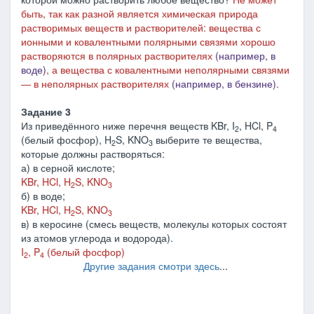
быть, так как разной является химическая природа
растворимых веществ и растворителей: вещества с
ионными и ковалентными полярными связями хорошо
растворяются в полярных растворителях
(например, в
воде)
, а вещества с ковалентными неполярными связями
― в неполярных растворителях
(например, в бензине)
.
Задание 3
Из приведённого ниже перечня веществ KBr, I
, HCl, P
2
4
(белый фосфор), H
S, KNO
выберите те вещества,
2
3
которые должны растворяться:
а) в серной кислоте;
KBr, HCl, H
S, KNO
2
3
б) в воде;
KBr, HCl, H
S, KNO
2
3
в) в керосине (смесь веществ, молекулы которых состоят
из атомов углерода и водорода).
I
, P
(белый фосфор)
2
4
Другие задания смотри здесь
...