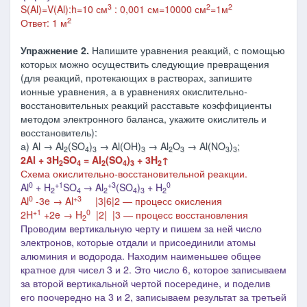
3
2
2
S(Al)=V(Al):h=10 см
: 0,001 см=10000 см
=1м
2
Ответ: 1 м
Упражнение 2.
Напишите уравнения реакций, с помощью
которых можно осуществить следующие превращения
(для реакций, протекающих в растворах, запишите
ионные уравнения, а в уравнениях окислительно-
восстановительных реакций расставьте коэффициенты
методом электронного баланса, укажите окислитель и
восстановитель):
а) Al → Al
(SO
)
→ Al(OH)
→ Al
O
→ Al(NO
)
;
2
4
3
3
2
3
3
3
2Al + 3H
SO
= Al
(SO
)
+ 3H
↑
2
4
2
4
3
2
Схема окислительно-восстановительной реакции.
0
+1
+3
0
Al
+ H
SO
→ Al
(SO
)
+ H
2
4
2
4
3
2
0
+3
Al
-3e → Al
|3|6|2 ― процесс окисления
+1
0
2H
+2e → H
|2| |3 ― процесс восстановления
2
Проводим вертикальную черту и пишем за ней число
электронов, которые отдали и присоединили атомы
алюминия и водорода. Находим наименьшее общее
кратное для чисел 3 и 2. Это число 6, которое записываем
за второй вертикальной чертой посередине, и поделив
его поочередно на 3 и 2, записываем результат за третьей