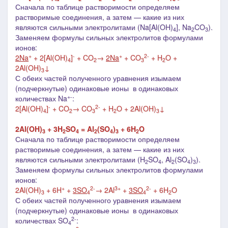
Сначала по таблице растворимости определяем
растворимые соединения, а затем
—
какие из них
являются сильными электролитами (Na[Al(OH)
]
, Na
CO
).
4
2
3
Заменяем формулы сильных электролитов формулами
ионов:
+
-
+
2-
2Na
+ 2[Al(OH)
]
+ CO
→
2Na
+ CO
+ H
O +
4
2
3
2
2Al(OH)
↓
3
С обеих частей полученного уравнения изымаем
(подчеркнутые)
одинаковые ионы в одинаковых
+
-
количествах Na
:
-
2-
2[Al(OH)
]
+ CO
→
CO
+ H
O + 2Al(OH)
↓
4
2
3
2
3
2Al(OH)
+ 3H
SO
= Al
(SO
)
+ 6H
O
3
2
4
2
4
3
2
Сначала по таблице растворимости определяем
растворимые соединения, а затем
—
какие из них
являются сильными электролитами (H
SO
, Al
(SO
)
).
2
4
2
4
3
Заменяем формулы сильных электролитов формулами
ионов:
+
2-
3+
2-
2Al(OH)
+ 6H
+
3SO
→
2Al
+
3SO
+ 6H
O
3
4
4
2
С обеих частей полученного уравнения изымаем
(подчеркнутые)
одинаковые ионы в одинаковых
2-
количествах SO
:
4