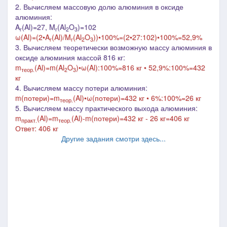
2. Вычисляем массовую долю алюминия в оксиде
алюминия:
A
(
Al
)=27, M
(Al
O
)=102
r
r
2
3
ω(Al)=(2•A
(Al)/M
(Al
O
))•100%=(2
•27:102)•100%=52,9%
r
r
2
3
3. Вычисляем теоретически возможную массу алюминия в
оксиде алюминия массой 816 кг:
m
(Al)
=
m(Al
O
)•ω(Al):100%=816 кг
• 52,9%:100%=432
теор.
2
3
кг
4. Вычисляем массу потери алюминия:
m(потери)
=
m
(Al)•ω(потери)=432 кг
• 6%:100%=26 кг
теор.
5. Вычисляем массу практического выхода алюминия:
m
(Al)=m
(Al)-m(потери)=432 кг - 26 кг=406 кг
практ.
теор.
Ответ: 406 кг
Другие задания смотри здесь...