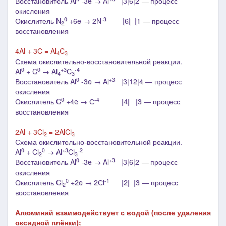
Восстановитель Al
-3e → Al
|3|6|2 ― процесс
окисления
0
-3
Окислитель N
+6e → 2N
|6| |1 ― процесс
2
восстановления
4Al + 3C = Al
C
4
3
Схема окислительно-восстановительной реакции.
0
0
+3
-4
Al
+ C
→ Al
C
4
3
0
+3
Восстановитель Al
-3e → Al
|3|12|4 ― процесс
окисления
0
-4
Окислитель C
+4e → С
|4| |3 ― процесс
восстановления
2Al + 3Cl
= 2AlCl
2
3
Схема окислительно-восстановительной реакции.
0
0
+3
-2
Al
+ Cl
→ Al
Cl
2
3
0
+3
Восстановитель Al
-3e → Al
|3|6|2 ― процесс
окисления
0
-1
Окислитель Cl
+2e → 2Сl
|2| |3 ― процесс
2
восстановления
Алюминий взаимодействует с водой (после удаления
оксидной плёнки):