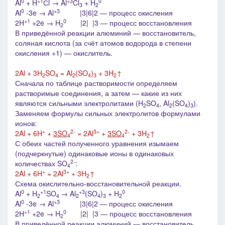
0
+1
+3
0
Al
+ H
Сl → Al
Cl
+ H
3
2
0
+3
Al
-3e → Al
|3|6|2 ― процесс окисления
+1
0
2H
+2e → H
|2| |3 ― процесс восстановления
2
В приведённой реакции алюминий — восстановитель,
соляная кислота (за счёт атомов водорода в степени
окисления +1) — окислитель.
2Al + 3H
SO
= Al
(SO
)
+ 3H
↑
2
4
2
4
3
2
Сначала по таблице растворимости определяем
растворимые соединения, а затем
—
какие из них
являются сильными электролитами (H
SO
, Al
(SO
)
).
2
4
2
4
3
Заменяем формулы сильных электролитов формулами
ионов:
+
2-
3+
2-
2Al + 6H
+
3SO
= 2Al
+
3SO
+ 3H
↑
4
4
2
С обеих частей полученного уравнения изымаем
(подчеркнутые)
одинаковые ионы в одинаковых
2-
количествах SO
:
4
+
3+
2Al + 6H
= 2Al
+ 3H
↑
2
Схема окислительно-восстановительной реакции.
0
+1
+3
0
Al
+ H
SO
→ Al
(SO
)
+ H
2
4
2
4
3
2
0
+3
Al
-3e → Al
|3|6|2 ― процесс окисления
+1
0
2H
+2e → H
|2| |3 ― процесс восстановления
2
В приведённой реакции алюминий — восстановитель,