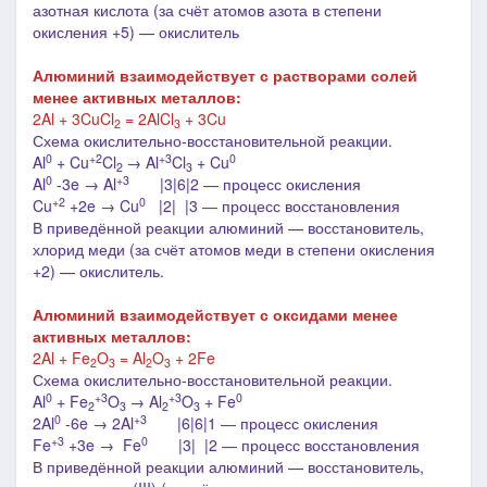
азотная кислота (за счёт атомов азота в степени
окисления +5) — окислитель
Алюминий взаимодействует с растворами солей
менее активных металлов:
2Al + 3CuCl
= 2AlCl
+ 3Cu
2
3
Схема окислительно-восстановительной реакции.
0
+2
+3
0
Al
+ Cu
Cl
→ Al
Cl
+ Cu
2
3
0
+3
Al
-3e → Al
|3|6|2 ― процесс окисления
+2
0
Cu
+2e → Cu
|2| |3 ― процесс восстановления
В приведённой реакции алюминий — восстановитель,
хлорид меди (за счёт атомов меди в степени окисления
+2) — окислитель.
Алюминий взаимодействует с оксидами менее
активных металлов:
2Al + Fe
O
= Al
O
+ 2Fe
2
3
2
3
Схема окислительно-восстановительной реакции.
0
+3
+3
0
Al
+ Fe
O
→ Al
O
+ Fe
2
3
2
3
0
+3
2Al
-6e → 2Al
|6|6|1 ― процесс окисления
+3
0
Fe
+3e → Fe
|3| |2 ― процесс восстановления
В приведённой реакции алюминий — восстановитель,