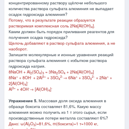
концентрированному раствору щёлочи небольшого
количества раствора сульфата алюминия не выпадает
осадок гидроксида алюминия?
Потому, что в результате реакции образуется
растворимая комплексная соль 2Na[Al(OH)
].
4
Каким должен быть порядок приливания реагентов для
получения осадка гидроксида?
Щелочь добавляют в раствор сульфата алюминия, а не
наоборот.
Запишите молекулярные и ионные уравнения реакций
раствора сульфата алюминия с избытком раствора
гидроксида натрия.
8NaOH + Al
(SO
)
= 3Na
SO
+ 2Na[Al(OH)
]
2
4
3
2
4
4
+
-
3+
2-
+
2-
+
8Na
+ 8OH
+ 2Al
+ 3SO
→
6Na
+ 3SO
+ 2Na
+
4
4
-
2[Al(OH)
]
4
3+
-
-
Al
+ 4OH
→
[Al(OH)
]
4
Упражнение 5.
Массовая доля оксида алюминия в
образце боксита составляет 81,6%. Какую массу
алюминия можно получить из 1 т этого сырья, если
производственные потери металла составляют 6%?
Дано: ω(Al
O
)=81,6%, m(боксита)=1 т=1000 кг,
2
3