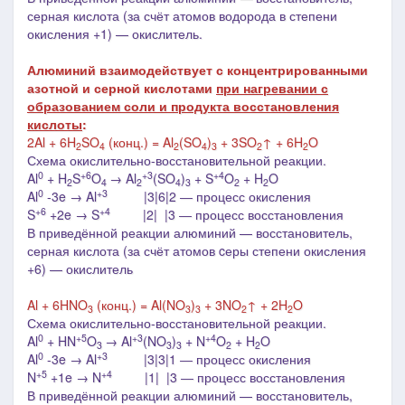
серная кислота (за счёт атомов водорода в степени
окисления +1) — окислитель.
Алюминий взаимодействует с концентрированными
азотной и серной кислотами
при нагревании с
образованием соли и продукта восстановления
кислоты
:
2Al + 6H
SO
(конц.) = Al
(SO
)
+ 3SO
↑ + 6H
O
2
4
2
4
3
2
2
Схема окислительно-восстановительной реакции.
0
+6
+3
+4
Al
+ H
S
O
→ Al
(SO
)
+ S
O
+ H
O
2
4
2
4
3
2
2
0
+3
Al
-3e → Al
|3|6|2 ― процесс окисления
+6
+4
S
+2e → S
|2| |3 ― процесс восстановления
В приведённой реакции алюминий — восстановитель,
серная кислота (за счёт атомов cеры степени окисления
+6) — окислитель
Al + 6HNO
(конц.) = Al(NO
)
+ 3NO
↑ + 2H
O
3
3
3
2
2
Схема окислительно-восстановительной реакции.
0
+5
+3
+4
Al
+ HN
O
→ Al
(NO
)
+ N
O
+ H
O
3
3
3
2
2
0
+3
Al
-3e → Al
|3|3|1 ― процесс окисления
+5
+4
N
+1e → N
|1| |3 ― процесс восстановления
В приведённой реакции алюминий — восстановитель,