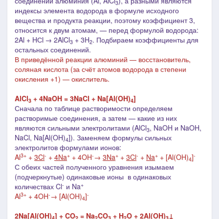
соединений алюминия (Al, AlCl
), а
разными являются
3
индексы элемента водорода в формуле исходного
вещества и продукта реакции, поэтому коэффициент 3,
относится к двум атомам,
—
перед формулой водорода:
2Al + HСl
→ 2AlCl
+ 3H
. П
одбираем коэффициенты для
3
2
остальных соединений.
В приведённой реакции алюминий — восстановитель,
соляная кислота (за счёт атомов водорода в степени
окисления +1) — окислитель.
AlCl
+ 4NaOH = 3NaCl + Na[Al(OH)
]
3
4
Сначала по таблице растворимости определяем
растворимые соединения, а затем
—
какие из них
являются сильными электролитами (
AlCl
, NaOH и NaOH,
3
NaCl, Na[Al(OH)
]
).
Заменяем формулы сильных
4
электролитов формулами ионов:
3+
-
+
-
+
-
+
-
Al
+
3Cl
+
4Na
+ 4OH
→
3Na
+
3Cl
+
Na
+ [Al(OH)
]
4
С обеих частей полученного уравнения изымаем
(подчеркнутые)
одинаковые ионы в одинаковых
-
+
количествах Cl
и Na
3+
-
-
Al
+ 4OH
→
[Al(OH)
]
4
2Na[Al(OH)
] + CO
= Na
CO
+ H
O + 2Al(OH)
↓
4
2
2
3
2
3