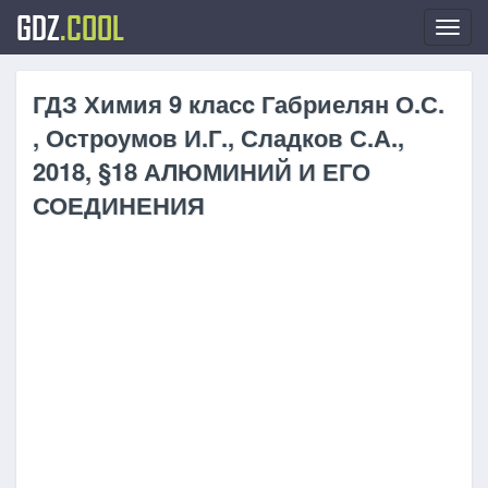
GDZ
.COOL
Toggl
navig
ГДЗ Химия 9 класc Габриелян О.С.
, Остроумов И.Г., Сладков С.А.,
2018, §18 АЛЮМИНИЙ И ЕГО
СОЕДИНЕНИЯ