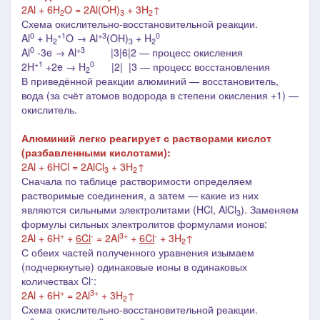
2Al + 6H
O = 2Al(OH)
+ 3H
↑
2
3
2
Схема окислительно-восстановительной реакции.
0
+1
+3
0
Al
+ H
O → Al
(OH)
+ H
2
3
2
0
+3
Al
-3e → Al
|3|6|2 ― процесс окисления
+1
0
2H
+2e → H
|2| |3 ― процесс восстановления
2
В приведённой реакции алюминий — восстановитель,
вода (за счёт атомов водорода в степени окисления +1) —
окислитель.
Алюминий легко реагирует с растворами кислот
(разбавленными кислотами):
2Al + 6HCl = 2AlCl
+ 3H
↑
3
2
Сначала по таблице растворимости определяем
растворимые соединения, а затем
—
какие из них
являются сильными электролитами (HCl
, AlCl
).
Заменяем
3
формулы сильных электролитов формулами ионов:
+
-
3+
-
2Al + 6H
+
6Cl
= 2Al
+
6Cl
+ 3H
↑
2
С обеих частей полученного уравнения изымаем
(подчеркнутые)
одинаковые ионы в одинаковых
-
количествах Cl
:
+
3+
2Al + 6H
= 2Al
+ 3H
↑
2
Схема окислительно-восстановительной реакции.