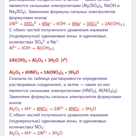
являются сильными электролитами (
Al
(SO
)
, NaOH и
2
4
3
Na
SO
).
Заменяем формулы сильных электролитов
2
4
формулами ионов:
3+
2-
+
-
+
2-
2Al
+
3SO
+
6Na
+ 6OH
→
6Na
+
3SO
+ 2Al(OH)
↓
4
4
3
С обеих частей полученного уравнения изымаем
(подчеркнутые)
одинаковые ионы в одинаковых
2-
+
количествах SO
и Na
:
4
3+
-
Al
+ 3OH
→
Al(OH)
↓
3
0
2Al(OH)
= Al
O
+ 3H
O (t
)
3
2
3
2
Al
O
+ 6HNO
= 2Al(NO
)
+ 3H
O
2
3
3
3
3
2
Сначала по таблице растворимости определяем
растворимые соединения, а затем
—
какие из них
являются сильными электролитами (HNO
), Al(NO
)
).
3
3
3
Заменяем формулы сильных электролитов формулами
ионов:
+
-
3+
-
Al
O
+ 6H
+
6NO
→
2Al
+
6NO
+ 3H
O
2
3
3
3
2
С обеих частей полученного уравнения изымаем
(подчеркнутые)
одинаковые ионы в одинаковых
-
количествах NO
:
3
+
3+
Al
O
+ 6H
→
2Al
+ 3H
O
2
3
2