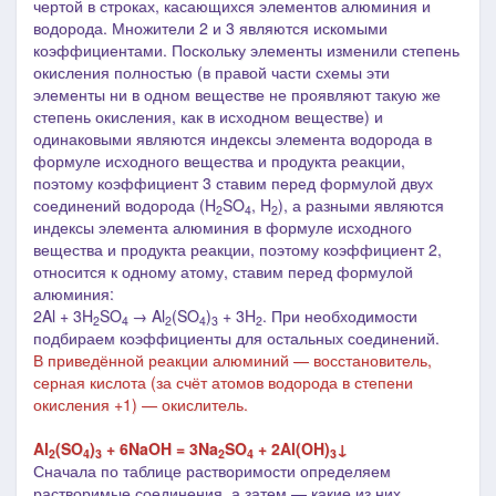
чертой в строках, касающихся элементов алюминия и
водорода. Множители 2 и 3 являются искомыми
коэффициентами. Поскольку элементы изменили степень
окисления полностью (в правой части схемы эти
элементы ни в одном веществе не проявляют такую же
степень окисления, как в исходном веществе) и
одинаковыми являются индексы элемента водорода в
формуле исходного вещества и продукта реакции,
поэтому коэффициент 3 ставим перед формулой двух
соединений водорода (H
SO
, H
), а
разными являются
2
4
2
индексы элемента алюминия в формуле исходного
вещества и продукта реакции, поэтому коэффициент 2,
относится к одному атому, ставим перед формулой
алюминия:
2Al + 3H
SO
→ Al
(SO
)
+ 3H
.
При необходимости
2
4
2
4
3
2
подбираем коэффициенты для остальных соединений.
В приведённой реакции алюминий — восстановитель,
серная кислота (за счёт атомов водорода в степени
окисления +1) — окислитель.
Al
(SO
)
+ 6NaOH = 3Na
SO
+ 2Al(OH)
↓
2
4
3
2
4
3
Сначала по таблице растворимости определяем
растворимые соединения, а затем
—
какие из них