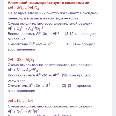
Алюминий взаимодействует с
неметаллами:
4Al + 3O
= 2Al
O
2
2
3
На воздухе алюминий быстро покрывается оксидной
плёнкой, а в измельченном виде
―
горит.
Схема окислительно-восстановительной реакции.
0
0
+3
-2
Al
+ O
→ Al
O
2
2
3
0
+3
Восстановитель Al
-3e → Al
|3|12|4 ― процесс
окисления
0
-2
Окислитель O
+4e → 2O
|4| |3 ― процесс
2
восстановления
2Al + 3S = Al
S
2
3
Схема окислительно-восстановительной реакции.
0
0
+3
-2
Al
+ S
→ Al
S
2
3
0
+3
Восстановитель Al
-3e → Al
|3|6|2 ― процесс
окисления
0
-2
Окислитель S
+2e → S
|2| |3 ― процесс
восстановления
2Al + N
= 2AlN
2
Схема окислительно-восстановительной реакции.
0
0
+3
-3
Al
+ N
→ Al
N
2
0
+3