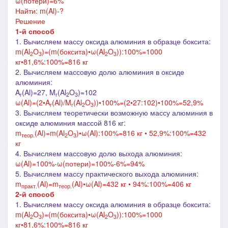
ω(потери)=6%
Найти: m(Al)-?
Решение
1-й способ
1.
Вычисляем массу оксида алюминия в образце боксита:
m
(Al
O
)=(m(боксита)•ω(Al
O
)):100%=1000
2
3
2
3
кг
•81,6%:100%=816 кг
2. Вычисляем массовую долю алюминия в оксиде
алюминия:
A
(
Al
)=27, M
(Al
O
)=102
r
r
2
3
ω(Al)=(2•A
(Al)/M
(Al
O
))•100%=(2
•27:102)•100%=52,9%
r
r
2
3
3. Вычисляем теоретически возможную массу алюминия в
оксиде алюминия массой 816 кг:
m
(Al)
=
m(Al
O
)•ω(Al):100%
=816 кг
• 52,9%:100%=432
теор.
2
3
кг
4. Вычисляем массовую долю выхода
алюминия:
ω(Al)=100%-ω(потери)=100%-6%=94%
5. Вычисляем массу практического выхода алюминия:
m
(Al)=m
(Al)•ω(Al)=432 кг • 94%:100%=406 кг
практ.
теор.
2-й способ
1.
Вычисляем массу оксида алюминия в образце боксита:
m
(Al
O
)=(m(боксита)•ω(Al
O
)):100%=1000
2
3
2
3
кг
•81,6%:100%=816 кг