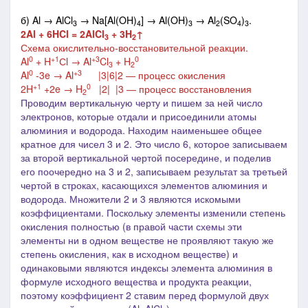
б) Al → AlCl
→ Na[Al(OH)
] → Al(OH)
→ Al
(SO
)
.
3
4
3
2
4
3
2Al + 6HCl = 2AlCl
+ 3H
↑
3
2
Схема окислительно-восстановительной реакции.
0
+1
+3
0
Al
+ H
Сl → Al
Cl
+ H
3
2
0
+3
Al
-3e → Al
|3|6|2 ― процесс окисления
+1
0
2H
+2e → H
|2| |3 ― процесс восстановления
2
Проводим вертикальную черту и пишем за ней число
электронов, которые отдали и присоединили атомы
алюминия и водорода. Находим наименьшее общее
кратное для чисел 3 и 2. Это число 6, которое записываем
за второй вертикальной чертой посередине, и поделив
его поочередно на 3 и 2, записываем результат за третьей
чертой в строках, касающихся элементов алюминия и
водорода. Множители 2 и 3 являются искомыми
коэффициентами. Поскольку элементы изменили степень
окисления полностью (в правой части схемы эти
элементы ни в одном веществе не проявляют такую же
степень окисления, как в исходном веществе) и
одинаковыми являются индексы элемента алюминия в
формуле исходного вещества и продукта реакции,
поэтому коэффициент 2 ставим перед формулой двух