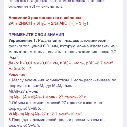
оксид железа (III) (за счёт атомов железа в степени
окисления +3) — окислитель.
Алюминий растворяется в щёлочах:
2Al + 2NaOH + 6H
O = 2Na[Al(OH)
] + 3H
↑
2
4
2
ПРИМЕНИТЕ СВОИ ЗНАНИЯ
Упражнение 1.
Рассчитайте площадь алюминиевой
фольги толщиной 0,01 мм, которую можно изготовить из 1
моль этого металла, если плотность алюминия равна 2,7
3
г/см
.
3
Дано: h=0,01 мм=0,001 см, ʋ(Al)=1 моль, ρ(Al)=2,7 г/см
Найти: S—?
Решение
1.
Массу алюминия количеством 1 моль рассчитываем по
формуле:
m
ʋ=
ʋ
•
M, где M=M
г/моль.
r
M(
Al
)=27 г/моль
m(Al)=
ʋ(Al)•M(Al)=1 моль • 27 г/моль=27 г
2.
Объем алюминия массой 27 г рассчитываем по
формуле: V=m/ρ.
3
3
V(Al)=m
(Al):ρ(Al)=27 г : 2,7 г/см
=10 см
3.
Площадь алюминиевой фольги рассчитываем по
формуле: S=V/h.