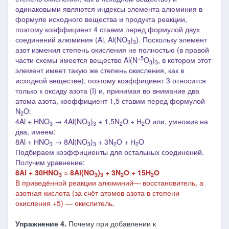
одинаковыми являются индексы элемента алюминия в
формуле исходного вещества и продукта реакции,
поэтому коэффициент 4 ставим перед формулой двух
соединений алюминия (Al, Al(NO
)
). Поскольку элемент
3
3
азот изменил степень окисления не полностью (в правой
+5
части схемы имеется вещество
Al(N
O
)
, в котором этот
3
3
элемент имеет такую же степень окисления, как в
исходной веществе), поэтому
ко
эффициент 3 относится
только к оксиду азота (I) и, принимая во внимание два
атома азота, коеффициент 1,5 ставим перед формулой
N
O:
2
4Al + НNO
→ 4Al(NO
)
+ 1,5N
O + Н
O или, умножив на
3
3
3
2
2
два, имеем:
8Al + НNO
→ 8Al(NO
)
+ 3N
O + Н
O
3
3
3
2
2
Подбираем коэффициенты для остальных соединений.
Получим уравнение:
8Al + 30НNО
= 8Al(NО
)
+ 3N
О + 15Н
О
3
3
3
2
2
В приведённой реакции алюминий— восстановитель, а
азотная кислота (за счёт атомов азота в степени
окисления +5) — окислитель.
Упражнение 4.
Почему при добавлении к