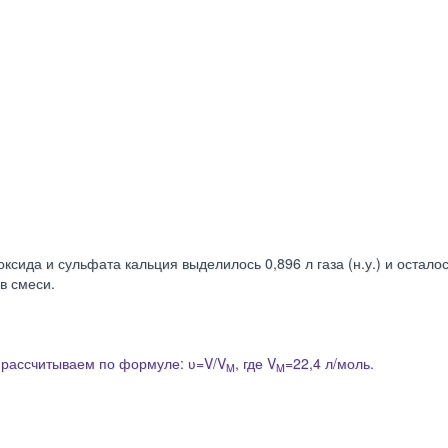
ксида и сульфата кальция выделилось 0,896 л газа (н.у.) и осталос
в смеси.
л рассчитываем по формуле: ʋ=V/V
, где V
=22,4 л/моль.
M
M