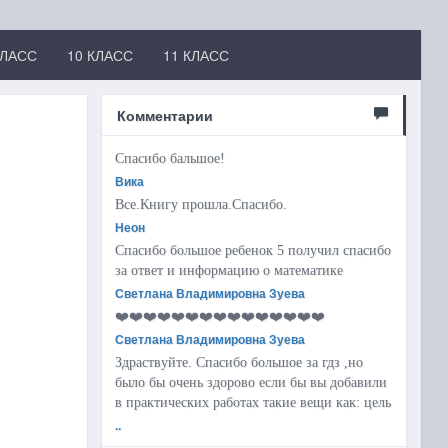
КЛАСС
10 КЛАСС
11 КЛАСС
Комментарии
Спасибо бальшое!
Вика
Все.Книгу прошла.Спасибо.
Неон
Спасибо большое ребенок 5 получил спасибо
за ответ и информацию о математике
Светлана Владимировна Зуева
❤️❤️❤️❤️❤️❤️❤️❤️❤️❤️❤️❤️❤️❤️❤️
Светлана Владимировна Зуева
Здраствуйте. Спасибо большое за гдз ,но
было бы очень здорово если бы вы добавили
в практических работах такие вещи как: цель
..