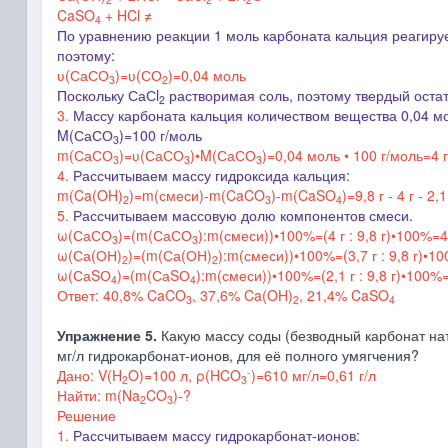
CaSO
+ HCl ≠
4
По уравнению реакции 1 моль карбоната кальция реагируе
поэтому:
ʋ(СаСО
)=
ʋ(СО
)=
0,04 моль
3
2
Поскольку СаС
l
растворимая соль, поэтому твердый оста
2
3.
Массу карбоната кальция количеством вещества 0,04 
M(СаСО
)=100 г/моль
3
m(СаСО
)=ʋ(СаСО
)•M(СаСО
)=0,04 моль • 100 г/моль=4 г
3
3
3
4.
Рассчитываем массу гидроксида кальция:
m(Ca(OH)
)=m(смеси)-m(CaCO
)-m(CaSO
)=9,8 г - 4 г - 2,
2
3
4
5.
Рассчитываем массовую долю компонентов смеси.
ω(
СаСО
)
=(
m(
СаСО
):m(смеси))
•100%
=(4 г : 9,8 г)
•100%
=4
3
3
ω(
Са(ОН)
)
=(
m(
Са(ОН)
):m(смеси))
•100%
=(3,7 г : 9,8 г)
•10
2
2
ω(
СаSО
)
=(
m(
СаSО
):m(смеси))
•100%
=(2,1 г : 9,8 г)
•100%
4
4
Ответ: 40,8% CaCO
, 37,6% Ca(OH)
, 21,4% CaSO
3
2
4
Упражнение 5.
Какую массу соды (безводный карбонат на
мг/л гидрокарбонат-ионов, для её полного умягчения?
-
Дано: V(H
O)=100 л, ρ(HCO
)=610 мг/л=0,61 г/л
2
3
Найти: m(Na
CO
)-?
2
3
Решение
1.
Рассчитываем массу гидрокарбонат-ионов: