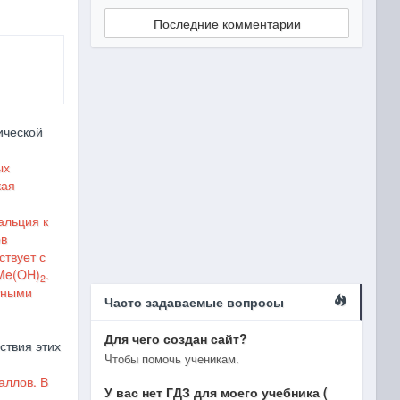
Последние комментарии
ической
ых
кая
альция к
ов
твует с
Me(OH)
.
2
тными
Часто задаваемые вопросы
Для чего создан сайт?
ствия этих
Чтобы помочь ученикам.
аллов. В
У вас нет ГДЗ для моего учебника (