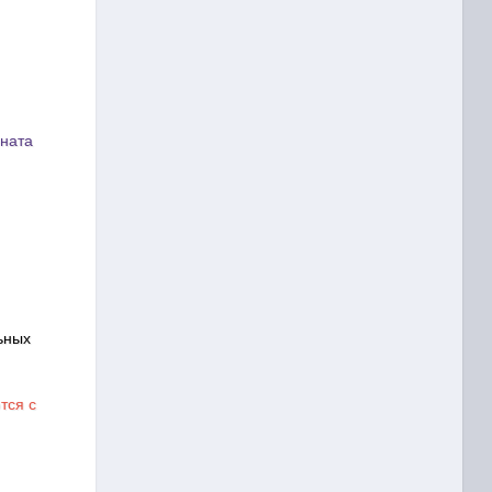
оната
ьных
тся с