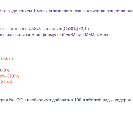
т с выделением 1 моль углекислого газа, количество вещества од
ток ― это соль
CaSO
, то есть
m(СаSО
)=2,1 г
4
4
моль рассчитываем по формуле: m=ʋ•M, где M=M
г/моль.
r
1 г=3,7 г
0,8%
0%
=37,6%
=21,4%
трия Na
CO
) необходимо добавить к 100 л жёсткой воды, содерж
2
3