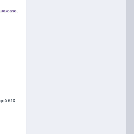
инаковое,
ащей 610