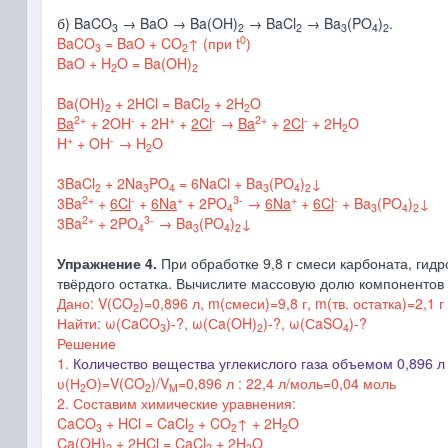
б) BaCO
→ BaO → Ba(OH)
→ BaCl
→ Ba
(PO
)
.
3
2
2
3
4
2
0
BaCO
= BaO + CO
↑ (при t
)
3
2
BaO + H
O = Ba(OH)
2
2
Ba(OH)
+ 2HCl = BaCl
+ 2H
O
2
2
2
2+
-
+
-
2+
-
Ba
+ 2OH
+ 2H
+
2Cl
→
Ba
+
2Cl
+ 2H
O
2
+
-
H
+ OH
→ H
O
2
3BaCl
+ 2Na
PO
= 6NaCl + Ba
(PO
)
↓
2
3
4
3
4
2
2+
-
+
3-
+
-
3Ba
+
6Cl
+
6Na
+ 2PO
→
6Na
+
6Cl
+ Ba
(PO
)
↓
4
3
4
2
2+
3-
3Ba
+ 2PO
→ Ba
(PO
)
↓
4
3
4
2
Упражнение 4.
При обработке 9,8 г смеси карбоната, гидро
твёрдого остатка. Вычислите массовую долю компонентов 
Дано: V(CO
)=0,896 л,
m
(смеси)=9,8 г,
m
(тв. остатка)=2,1 г
2
Найти: ω(СaCO
)-?,
ω(Сa(OH)
)-?,
ω(СaSO
)-?
3
2
4
Решение
1.
Количество вещества углекислого газа объемом 0,896 
ʋ(
Н
О
)=
V(CO
)
/
V
=0,896 л : 22,4 л/моль=0,04 моль
2
2
M
2. Составим химические уравнения:
CaCO
+ HCl = CaCl
+ CO
↑
+ 2H
O
3
2
2
2
Ca(OH)
+ 2HCl = CaCl
+ 2H
O
2
2
2