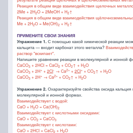
Реакция в общем виде взаимодействия щелочных металло
2Me + 2H
O = 2MeOH + H
↑
2
2
Реакция в общем виде взаимодействия щёлочноземельных
Me + 2H
О = Me(OH)
+ H
↑
2
2
2
ПРИМЕНИТЕ СВОИ ЗНАНИЯ
Упражнение 1.
С помощью какой химической реакции можн
кальцита — входит карбонат этого металла?
Взаимодействи
раствор "вскипает".
Напишите уравнение реакции в молекулярной и ионной ф
CaCO
+ 2HCl = CaCl
+ CO
↑
+ H
O
3
2
2
2
+
-
2+
+
CaCO
+ 2H
+
2Cl
→ Ca
+
2Cl
+ CO
↑
+ H
O
3
2
2
+
2+
CaCO
+ 2H
→ Ca
+ CO
↑
+ H
O
3
2
2
Упражнение 2.
Охарактеризуйте свойства оксида кальция 
молекулярной и ионной формах.
Взаимодействует с водой:
CaO + H
O = Ca(OH)
2
2
Взаимодействует с кислотными оксидами:
CaO + CO
= CaCO
2
3
Взаимодействует с кислотами:
CaO + 2HСl = CaCl
+ H
O
2
2