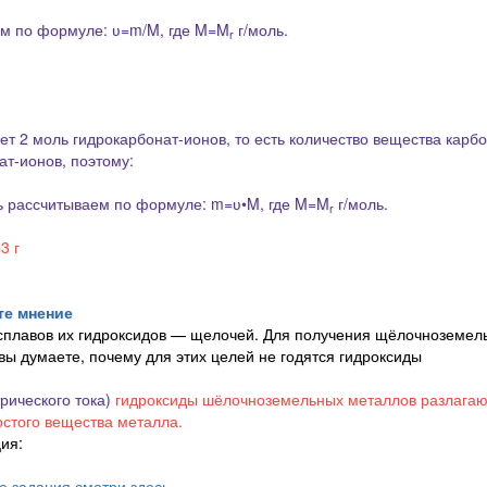
ем по формуле: ʋ=m/M, где M=M
г/моль.
r
ет 2 моль гидрокарбонат-ионов, то есть количество вещества карб
ат-ионов, поэтому:
ль рассчитываем по формуле: m=ʋ•M, где M=M
г/моль.
r
3 г
те мнение
плавов их гидроксидов — щелочей. Для получения щёлочноземел
вы думаете, почему для этих целей не годятся гидроксиды
рического тока)
гидроксиды шёлочноземельных металлов разлагаю
остого вещества металла.
ия:
е задания смотри здесь...