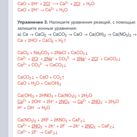
+
-
2+
-
CaO + 2H
+
2Cl
⟶ Ca
+
2Cl
+ H
O
2
+
2+
CaO + 2H
→ Ca
+ H
O
2
Упражнение 3.
Напишите уравнения реакций, с помощью 
запишите ионные уравнения:
а) Ca → CaCl
→ CaCO
→ CaO → Ca(OH)
→ Ca(NO
)
→
2
3
2
3
2
Ca + 2HCl = CaCl
+ H
↑
2
2
CaCl
+ Na
CO
= 2NaCl + CaCO
↓
2
2
3
3
2+
-
+
2-
+
-
Ca
+
2Cl
+
2Na
+ CO
→
2Na
+
2Cl
+ CaCO
↓
3
3
2+
2-
Ca
+ CO
→ CaCO
↓
3
3
CaCO
↓
= CaO + CO
↑
3
2
CaO + H
O = Ca(OH)
2
2
Ca(OH)
+ 2HNO
= Ca(NO
)
+ 2H
O
2
3
3
2
2
2+
-
+
-
2+
-
Ca
+ 2OH
+ 2H
+
2NO
→
Ca
+
2NO
+ 2H
O
3
3
2
+
-
H
+ OH
→ H
O
2
Ca(NO
)
+ 2KF = 2KNO
+ CaF
↓
3
2
3
2
2+
-
+
-
+
-
Ca
+
2NO
+ 2К
+ 2F
→ 2К
+
2NO
+ CaF
↓
3
3
2
2+
-
Ca
+ 2F
→ CaF
↓
2