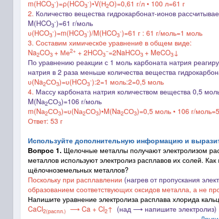
-
-
m
(
HCO
)=
ρ(
HCO
)
•
V(Н
О)
=0,61 г/л
•
100 л=61 г
3
3
2
2.
Количество вещества гидрокарбонат-ионов рассчитыва
-
M(
HCO
)=61 г/моль
3
-
-
-
ʋ(
HCO
)=m(
HCO
)/M(
HCO
)=61 г : 61 г/моль=1 моль
3
3
3
3. Составим химическoе уравнениe в общем виде:
2+
−
Na
CO
+ Ме
+ 2HCO
=2NaHCO
+ MeCO
↓
2
3
3
3
3
По уравнению реакции с 1 моль карбоната натрия реагиру
натрия в 2 раза меньше количества вещества гидрокарбон
-
ʋ
(Na
СО
)=
ʋ
(
HCO
):2=1 моль:2=0,5 моль
2
3
3
4.
Массу карбоната натрия количеством вещества 0,5 мо
M(Nа
СО
)=106 г/моль
2
3
m(Nа
СО
)=ʋ(Nа
СО
)•M(Na
СО
)=0,5 моль • 106 г/моль=5
2
3
2
3
2
3
Ответ: 53 г
Используйте дополнительную информацию и вырази
Вопрос 1.
Щелочные металлы получают электролизом рас
металлов используют электролиз расплавов их солей. Как 
щёлочноземельных металлов?
Поскольку при расплавлении
(нагрев от пропускания элект
образованием соответствующих оксидов металла, а не пр
Напишите уравнение электролиза расплава хлорида кальц
CaCl
⟶ Ca + Cl
↑
(над ⟶ напишите электролиз)
2
(распл.)
2
Други