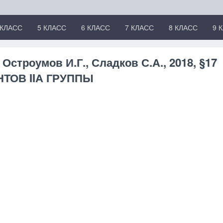
 КЛАСС
5 КЛАСС
6 КЛАСС
7 КЛАСС
8 КЛАСС
9 
 Остроумов И.Г., Сладков С.А., 2018, §17
ТОВ IIА ГРУППЫ