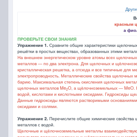
Други
В
красным 
а фио
ПРОВЕРЬТЕ СВОИ ЗНАНИЯ
Упражнение 1.
Сравните общие характеристики щелочных 
решётки в простых веществах, образованных этими метал
На внешнем энергетическом уровне атомы всех щелочных
металлов ― по два электрона. Для щелочных и щёлочнозе
кристаллическая решетка, а отсюда и все типичные для м
электропроводность. Металлические свойства щелочных м
барию. Максимальная степень окисления щелочных метал
щелочных металлов Me
O, а щёлочноземельных ― MeO. В
2
водой, кислотами и кислотными оксидами. Гидроксиды 
Данные гидроксиды являются растворимыми основаниями 
оксидами и солями.
Упражнение 2.
Перечислите общие химические свойства 
металлов с водой.
Щелочные и щёлочноземельные металлы взаимодействуют 
результате реакции щелочных и щёлочноземельных метал