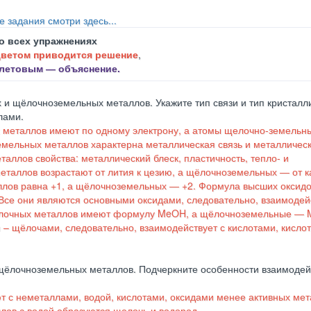
е задания смотри здесь...
о всех упражнениях
цветом приводится решение
,
летовым ― объяснение.
и щёлочноземельных металлов. Укажите тип связи и тип кристалл
лами.
 металлов имеют по одному электрону, а атомы щелочно-земельн
мельных металлов характерна металлическая связь и металличес
еталлов свойства:
металлический блеск,
пластичность,
тепло- и
еталлов возрастают от лития к цезию, а щёлочноземельных ― от к
лов равна +1, а щёлочноземельных ― +2. Формула высших оксид
се они являются основными оксидами, следовательно, взаимодейс
щелочных металлов имеют формулу MeOH, а щёлочноземельные ― 
– щёлочами, следовательно, взаимодействует с кислотами, кисло
щёлочноземельных металлов. Подчеркните особенности взаимодей
с неметаллами, водой, кислотами, оксидами менее активных мет
лов с водой образуются щелочь и водород.