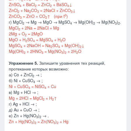
ZnSO
+ BaCl
= ZnCl
+ BaSO
↓
4
2
2
4
ZnCl
+ Na
CO
= 2NaCl + ZnCO
↓
2
2
3
3
0
ZnCO
= ZnO + CO
↑
(при t
)
3
2
г) MgCl
→ Mg → MgO → MgSO
→ Mg(OH)
→ Mg(NO
)
.
2
4
2
3
2
MgCl
+ 2Na = 2NaCl + Mg
2
2Mg + O
= 2MgO
2
MgO + H
SO
= MgSO
+ H
O
2
4
4
2
MgSO
+ 2NaOH = Na
SO
+ Mg(OH)
↓
4
2
4
2
Mg(OH)
+ 2HNO
= Mg(NO
)
+ 2H
O
2
3
3
2
2
Упражнение 5.
Запишите уравнения тех реакций,
протекание которых возможно:
а) Co + ZnCl
→ ;
2
б) Ni + CuSO
→ ;
4
Ni + CuSO
= NiSO
+ Cu
4
4
в) Mg + HCl → ;
Mg + 2HCl = MgCl
+ H
↑
2
2
г) Ag + HCl → ;
д) Au + CuO → ;
е) Zn + Hg(NO
)
→ .
3
2
Zn + Hg(NO
)
= Zn(NO
)
+ Hg
3
2
3
2