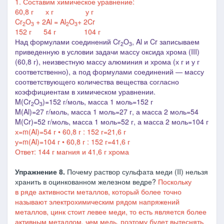
1. Составим химическое уравнение:
60,8 г х г у г
Cr
O
+ 2Al = Al
O
+ 2Cr
2
3
2
3
152 г 54 г 104 г
Над формулами соединений Cr
O
, Al
и Cr
записываем
2
3
приведенную в условии задачи массу
оксида хрома (III)
(60,8 г), неизвестную массу алюминия и хрома (х г и у г
соответственно), а под формулами соединений ― массу
соответствующего количества вещества согласно
коэффициентам в химическом уравнении.
M(Cr
O
)=152 г/моль, масса 1 моль=152 г
2
3
M(Al)=27 г/моль, масса 1 моль=27 г, а масса 2 моль=54
M(Cr)=52 г/моль, масса 1 моль=52 г, а масса 2 моль=104 г
х=
m(
Al
)
=54
г • 60,8 г : 152 г=21,6 г
у=
m(
Al
)
=104
г • 60,8 г : 152 г=41,6 г
Ответ:
144 г магния и 41,6 г хрома
Упражнение 8.
Почему раствор сульфата меди (II) нельзя
хранить в оцинкованном железном ведре?
Поскольку
в ряде активности металлов, который более точно
называют электрохимическим рядом напряжений
металлов, цинк стоит левее меди, то есть является более
активным металлом, чем медь, поэтому будет вытеснять