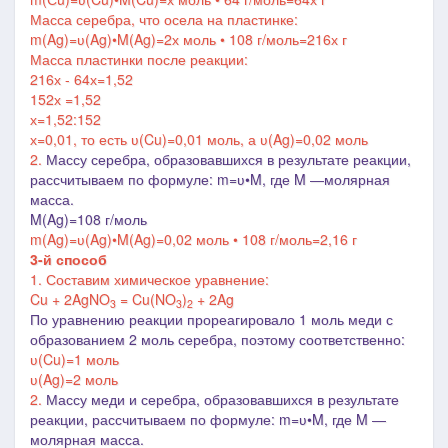
Масса серебра, что осела на пластинке:
m(Ag)=
ʋ
(Ag)
•
M(Ag)=2х моль
• 108 г/моль=216х г
Масса пластинки после реакции:
216х - 64х=1,52
152х =1,52
х=1,52:152
х=0,01, то есть
ʋ
(Cu)=0,01 моль, а
ʋ
(Ag)=0,02 моль
2.
Массу серебра, образовавшихся в результате реакции,
рассчитываем по формуле: m=ʋ•M, где M
―молярная
масса
.
M(Ag)=108 г/моль
m(Ag)=ʋ(Ag)•M(Ag)=0,02 моль • 108 г/моль=2,16 г
3-й способ
1. Составим химическое уравнение:
Cu + 2AgNO
= Cu(NO
)
+ 2Ag
3
3
2
По уравнению реакции прореагировало 1 моль меди с
образованием 2 моль серебра, поэтому соответственно:
ʋ(Cu)=1 моль
ʋ(
Ag
)=2 моль
2.
Массу меди и серебра, образовавшихся в результате
реакции, рассчитываем по формуле: m=ʋ•M, где M
―
молярная масса
.