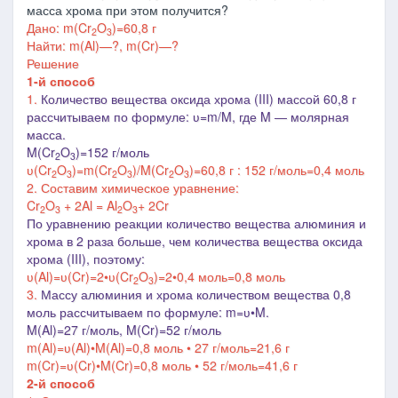
масса хрома при этом получится?
Дано: m(Cr
O
)=60,8 г
2
3
Найти: m(Al)—?,
m(
Cr
)—?
Решение
1-й способ
1.
Количество вещества оксида хрома (III) массой 60,8 г
рассчитываем по формуле: ʋ=m/M, где M
― молярная
масса
.
M(Cr
O
)=152 г/моль
2
3
ʋ(
Cr
O
)=m(
Cr
O
)/M(
Cr
O
)=60,8 г : 152 г/моль=0,4 моль
2
3
2
3
2
3
2. Составим химическое уравнение:
Cr
O
+ 2Al = Al
O
+ 2Cr
2
3
2
3
По уравнению реакции количество вещества алюминия и
хрома в 2 раза больше, чем количества вещества оксида
хрома
(III)
, поэтому:
ʋ(
Al
)=
ʋ(
Cr
)=
2•ʋ(
Cr
O
)=2•0,4 моль=0,8 моль
2
3
3.
Массу алюминия и хрома количеством вещества 0,8
моль рассчитываем по формуле: m=ʋ•M.
M(
Al
)=27 г/моль,
M(
Cr
)=52 г/моль
m(
Al
)=ʋ(
Al
)•M(
Al
)=0,8 моль • 27 г/моль=21,6 г
m(
Cr
)=ʋ(
Cr
)•M(
Cr
)=0,8 моль • 52 г/моль=41,6 г
2-й способ