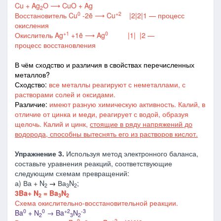
Cu + Ag
O
⟶
CuO + Ag
2
0
+2
Восстановитель
Cu
-2ē
⟶
Cu
|2
|2
|1
—
процесс
окисления
+1
0
Окислитель
Ag
+1ē
⟶
Ag
|1
|
|2
—
процесс
восстановления
В чём сходство и различия в свойствах перечисленных
металлов?
Сходство:
все металлы реагируют с неметаллами, с
растворами солей и оксидами.
Различие:
имеют разную химическую активность. Калий, в
отличие от цинка и меди, реагирует с водой, образуя
щелочь. Калий и цинк,
стоящие в ряду напряжений до
водорода, способны вытеснять его из растворов кислот.
Упражнение 3.
Используя метод электронного баланса,
составьте уравнения реакций, соответствующие
следующим схемам превращений:
а) Ва + N
→
Ва
N
;
2
3
2
3Ba+ N
= Ba
N
2
3
2
Схема окислительно-восстановительной реакции.
0
0
+2
-3
Ba
+ N
→ Ba
N
2
3
2
0
+2