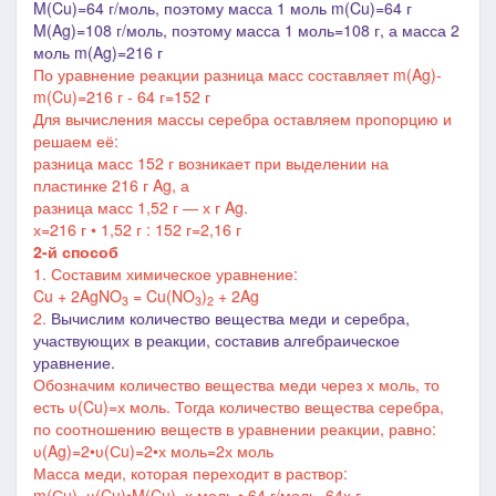
M(Cu)=64 г/моль, поэтому масса 1 моль m(Cu)=64 г
M(Ag)=108 г/моль, поэтому масса 1 моль=108 г, а масса 2
моль m(Ag)=216 г
По уравнение реакции разница масс составляет
m(Ag)-
m(Cu)=
216 г - 64 г=152 г
Для вычисления массы серебра оставляем пропорцию и
решаем её:
разница масс 152 г возникает при выделении на
пластинке 216 г
Ag
, а
разница масс 1,52 г ― х г
Ag
.
х
=
216 г • 1,52 г : 152 г=2,16 г
2-й способ
1. Составим химическое уравнение:
Cu + 2AgNO
= Cu(NO
)
+ 2Ag
3
3
2
2.
Вычислим количество вещества меди и серебра,
участвующих в реакции, составив алгебраическое
уравнение.
Обозначим количество вещества меди через х моль, то
есть
ʋ
(Cu)=х моль.
Тогда количество вещества серебра,
по соотношению веществ в уравнении реакции, равно:
ʋ
(Ag)=2
•
ʋ
(Сu)=2
•
х моль=2х моль
Масса меди, которая переходит в раствор:
m(Сu)=
ʋ
(Cu)
•
M(Cu)=х моль
• 64 г/моль=64х г