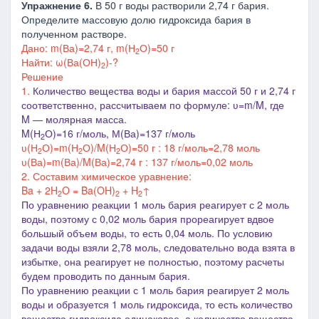
Упражнение 6.
В 50 г воды растворили 2,74 г бария.
Определите массовую долю гидроксида бария в
полученном растворе.
Дано: m(Ва)=2,74 г,
m
(Н
О)=50 г
2
Найти: ω(Ва(ОН)
)-?
2
Решение
1.
Количество вещества воды и бария массой 50 г и 2,74 г
соответственно, рассчитываем по формуле: ʋ=m/M, где
M
― молярная масса.
M(Н
О)=16 г/моль, М(Ва)=137 г/моль
2
ʋ(
Н
О
)=m(
Н
О
)/M(
Н
О
)=50 г : 18 г/моль=2,78 моль
2
2
2
ʋ(Ва)=m(Ва)/M(Ва)=2,74 г : 137 г/моль=0,02 моль
2. Составим химическое уравнение:
Ba + 2H
O = Ba(OH)
+ H
↑
2
2
2
По уравнению реакции 1 моль бария реагирует с 2 моль
воды, поэтому с 0,02 моль бария прореагирует вдвое
большый объем воды, то есть 0,04 моль. По условию
задачи воды взяли 2,78 моль, следовательно вода взята в
избытке, она реагирует не полностью, поэтому расчеты
будем проводить по данным бария.
По уравнению реакции с 1 моль бария реагирует 2 моль
воды и образуется 1 моль гидроксида, то есть количество
вещества гидроксида одинаковое, а количество вещества