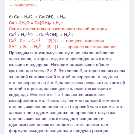
— окислитель.
б) Са + Н
O
→
Са(ОН)
+ Н
;
2
2
2
Са + 2Н
О = Са(ОН)
+ Н
↑
2
2
2
Схема окислительно-восстановительной реакции.
0
+1
+2
0
Сa
+ Н
O → Ca
(OН)
+ Н
↑
2
2
2
0
+2
Ca
- 2е → Ca
|2
|2
|1
― процесс окисления
+1
0
2H
+ 2e → H
|
2|
|
1 ― процесс восстановления
2
Проводим вертикальную черту и
пишем
за ней число
электронов, которые отдали и присоединили атомы
кальция и водорода. Находим наименьшее общее
кратное для чисел 2 и 2. Это число 2, которое записываем
за второй вертикальной чертой посередине, и поделив
его поочередно на 2 и 2, записываем результат за третьей
чертой в строках, касающихся элементов кальция и
водорода. Множители 1 и 1 являются искомыми
коэффициентами. Поскольку элемент кальций изменил
степень окисления полностью (в правой части схемы этот
элемент ни в одном веществе не проявляет такую же
степень окисления, как в исходном веществе) и
одинаковыми являются индексы этого элемента в
формуле исходного вещества и продукта реакции,