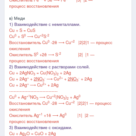
процесс
восстановления
в) Меди
1) Взаимодействие с неметаллами.
Cu + S = CuS
0
0
+2
-2
Cu
+ S
⟶
Cu
S
0
+2
Восстановитель
Cu
-2ē
⟶
Cu
|2
|2
|1
—
процесс
окисления
0
-2
Окислитель
S
+2ē
⟶
S
|2
|
|1
—
процесс
восстановления
2) Взаимодействие с растворами солей.
Cu + 2AgNO
= Cu(NO
)
+ 2Ag
3
3
2
+
-
2+
-
Cu + 2Ag
+
2NO
⟶
Cu
+
2NO
+ 2Ag
3
3
+
2+
Cu + 2Ag
⟶
Cu
+ 2Ag
--------------------------------
0
+1
+2
0
Cu
+ Ag
NO
⟶
Cu
(NO
)
+ Ag
3
3
2
0
+2
Восстановитель
Cu
-2ē
⟶
Cu
|2
|2
|1
—
процесс
окисления
+1
0
Окислитель
Ag
+1ē
⟶
Ag
|1
|
|2
—
процесс
восстановления
3) Взаимодействие с оксидами.
Cu + Ag
O = CuO + 2Ag
2