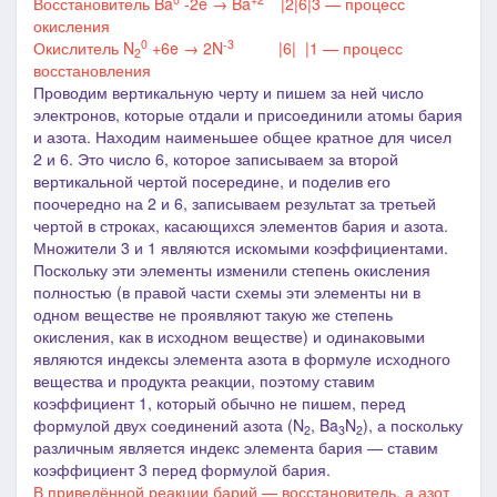
Восстановитель Ba
-2e → Ba
|2|6|3 — процесс
окисления
0
-3
Окислитель N
+6e → 2N
|6| |1 — процесс
2
восстановления
Проводим вертикальную черту и пишем за ней число
электронов, которые отдали и присоединили атомы бария
и азота. Находим наименьшее общее кратное для чисел
2 и 6. Это число 6, которое записываем за второй
вертикальной чертой посередине, и поделив его
поочередно на 2 и 6, записываем результат за третьей
чертой в строках, касающихся элементов бария и азота.
Множители 3 и 1 являются искомыми коэффициентами.
Поскольку эти элементы изменили степень окисления
полностью (в правой части схемы эти элементы ни в
одном веществе не проявляют такую же степень
окисления, как в исходном веществе) и одинаковыми
являются индексы элемента азота в формуле исходного
вещества и продукта реакции, поэтому ставим
коэффициент 1, который обычно не пишем, перед
формулой двух соединений азота (N
, Ba
N
),
а поскольку
2
3
2
различным является индекс элемента бария ― ставим
коэффициент 3 перед формулой бария.
В приведённой реакции
барий
— восстановитель, а азот