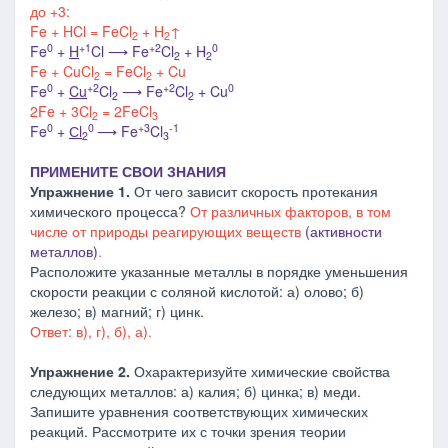
до +3:
Fe + HCl = FeCl
+ H
↑
2
2
0
+1
+2
0
Fe
+
H
Cl ⟶ Fe
Cl
+ H
2
2
Fe + CuCl
= FeCl
+ Cu
2
2
0
+2
+2
0
Fe
+
Cu
Cl
⟶
Fe
Cl
+ Cu
2
2
2Fe + 3Cl
= 2FeCl
2
3
0
0
+3
-1
Fe
+
Сl
⟶ Fe
Cl
2
3
ПРИМЕНИТЕ СВОИ ЗНАНИЯ
Упражнение 1.
От чего зависит скорость протекания
химического процесса?
От различных факторов, в том
числе от природы реагирующих веществ
(активности
металлов)
.
Расположите указанные металлы в порядке уменьшения
скорости реакции с соляной кислотой: а) олово; б)
железо; в) магний; г) цинк.
Ответ: в), г), б), а).
Упражнение 2.
Охарактеризуйте химические свойства
следующих металлов: а) калия; б) цинка; в) меди.
Запишите уравнения соответствующих химических
реакций. Рассмотрите их с точки зрения теории