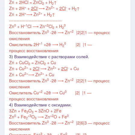
Zn + 2HCl = ZnCl
+ H
↑
2
2
+
-
2+
-
Zn + 2H
+
2Cl
⟶
Zn
+
2Cl
+ H
↑
2
+
2+
Zn + 2H
⟶
Zn
+ H
↑
2
-----------------------------------
0
+1
+2
0
Zn
+ H
Cl
⟶
Zn
Cl
+ H
2
2
0
+2
Восстановитель
Zn
-2ē
⟶
Zn
|2
|2
|1
—
процесс
окисления
+1
0
Окислитель
2H
+2ē
⟶
H
|2
|
|1
—
2
процесс
восстановления
3)
Взаимодействие с растворами солей.
Zn + CuCl
= ZnCl
+ Cu
2
2
2+
-
2+
-
Zn + Cu
+
2Cl
⟶
Zn
+
2Cl
+ Cu
2+
2+
Zn + Cu
⟶
Zn
+ Cu
0
+2
Восстановитель
Zn
-2ē
⟶
Zn
|2
|2
|1
—
процесс
окисления
+2
0
Окислитель
Cu
+2ē
⟶
Cu
|2
|
|1
—
процесс
восстановления
4) Взаимодействие с оксидами.
3Zn + Fe
O
= 3ZnO + 2Fe
2
3
0
+3
+2
0
Zn
+ Fe
O
⟶
Zn
O + Fe
2
3
0
+2
Восстановитель
Zn
-2ē
⟶
Zn
|2
|6
|3
—
процесс
окисления
+3
0
Окислитель
Fe
+ 3ē
⟶
Fe
|3
|
|2
—