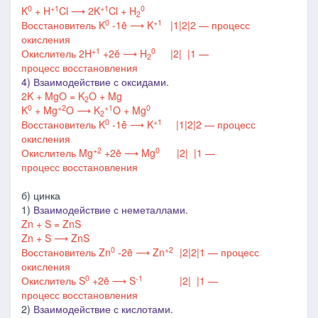
0
+1
+1
0
K
+ H
Cl
⟶
2K
Cl + H
2
0
+1
Восстановитель
K
-1ē ⟶ K
|1
|2
|2
—
процесс
окисления
+1
0
Окислитель
2H
+2ē
⟶
H
|2
|
|1
—
2
процесс
восстановления
4) Взаимодействие с оксидами.
2K + MgO = K
O + Mg
2
0
+2
+1
0
K
+ Mg
O
⟶
K
O + Mg
2
0
+1
Восстановитель
K
-1ē
⟶
K
|1
|2
|2
—
процесс
окисления
+2
0
Окислитель
Mg
+2ē
⟶
Mg
|2
|
|1
—
процесс
восстановления
б) цинка
1)
Взаимодействие с неметаллами.
Zn + S = ZnS
Zn + S
⟶
ZnS
0
+2
Восстановитель
Zn
-2ē
⟶
Zn
|2
|2
|1
—
процесс
окисления
0
-1
Окислитель S
+2ē ⟶ S
|2
|
|1
—
процесс
восстановления
2)
Взаимодействие с кислотами.