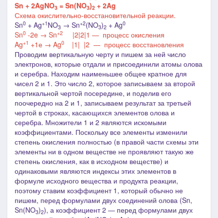
Sn + 2AgNO
=
Sn(NO
)
+ 2Ag
3
3
2
Схема окислительно-восстановительной реакции.
0
+1
+2
0
Sn
+ Ag
NO
→ Sn
(NO
)
+ Ag
3
3
2
0
+2
Sn
-2e → Sn
|2
|2
|1
― процесс окисления
+1
0
Ag
+1е → Ag
|1
|
|2
― процесс восстановления
Проводим вертикальную черту и
пишем
за ней число
электронов, которые отдали и присоединили атомы олова
и серебра. Находим наименьшее общее кратное для
чисел 2 и 1. Это число 2, которое записываем за второй
вертикальной чертой посередине, и поделив его
поочередно на 2 и 1, записываем результат за третьей
чертой в строках, касающихся элементов олова и
серебра. Множители 1 и 2 являются искомыми
коэффициентами. Поскольку все элементы изменили
степень окисления полностью (в правой части схемы эти
элементы ни в одном веществе не проявляют такую же
степень окисления, как в исходном веществе) и
одинаковыми являются индексы этих элементов в
формуле исходного вещества и продукта реакции,
поэтому ставим коэффициент 1, который обычно не
пишем, перед формулами двух соединений олова (Sn,
Sn(NO
)
), а коэффициент 2
―
перед формулами двух
3
2