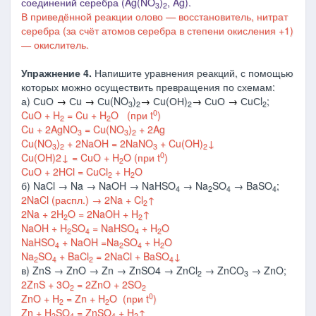
соединений серебра (Ag(NO
)
, Ag).
3
2
В приведённой реакции олово — восстановитель, нитрат
серебра (за счёт атомов серебра в степени окисления +1)
— окислитель.
Упражнение 4.
Напишите уравнения реакций, с помощью
которых можно осуществить превращения по схемам:
а) СuО
→
Сu
→
Сu(NO
)
→
Сu(ОН)
→
СuО
→
СuСl
;
3
2
2
2
0
CuO + H
= Cu + H
O
(при t
)
2
2
Cu + 2AgNO
= Cu(NO
)
+ 2Ag
3
3
2
Cu(NO
)
+ 2NaOH = 2NaNO
+ Cu(OH)
↓
3
2
3
2
0
Cu(OH)2↓ = CuO + H
O
(при t
)
2
CuO + 2HCl = CuCl
+ H
O
2
2
б) NaCl → Na → NaOH → NaHSO
→ Na
SO
→ BaSO
;
4
2
4
4
2NaCl (распл.)
→
2Na + Cl
↑
2
2Na + 2H
O = 2NaOH + H
↑
2
2
NaOH + H
SO
= NaHSO
+ H
O
2
4
4
2
NaHSO
+ NaOH =Na
SO
+ H
O
4
2
4
2
Na
SO
+ BaCl
= 2NaCl + BaSO
↓
2
4
2
4
в) ZnS → ZnO → Zn → ZnSO4 → ZnCl
→ ZnCO
→ ZnO;
2
3
2ZnS + 3O
= 2ZnO + 2SO
2
2
0
ZnO + H
= Zn + H
O (при t
)
2
2
Zn + H
SO
= ZnSO
+ H
↑
2
4
4
2