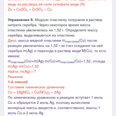
медь из раствора её соли сульфата меди (II):
Zn + CuSO
= ZnSO
+ Cu
2
2
Упражнение 9.
Медную пластинку погрузили в раствор
нитрата серебра. Через некоторое время масса
пластинки увеличилась на 1,52 г. Определите массу
серебра, выделившегося на пластинке.
Дано:
масса медной пластинки m
(Cu) после
пластинки
реакции увеличилась на 1,52 г за счет оседания на ней
серебра m(Ag) и перехода в раствор меди M(Cu), то есть
имеем:
m
(Cu)+m(Ag)-m(Cu)=m
(Cu)+1,52, отсюда
пластинки
пластинки
m(Ag)-m(Cu)=1,52
Найти: m(
Ag
)—?
Решение
1-й способ
Составим химическое уравнение:
Cu + 2AgNO
= Cu(NO
)
+ 2Ag
3
3
2
По химическому уравнению в реакцию вступает 1 моль
Cu и образуется 2 моль Ag, поэтому вычисляем
молярные массы веществ и, соответственно, массы 1
моль
Cu и 2 моль
Ag.