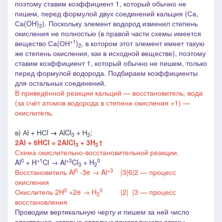
поэтому ставим коэффициент 1, который обычно не
пишем, перед формулой двух соединений кальция (Са,
Са(OH)
). Поскольку элемент водород изменил степень
2
окисления не полностью (в правой части схемы имеется
+1
вещество Са(ОН
)
, в котором этот элемент имеет такую
2
же степень окисления, как в исходной веществе), поэтому
ставим коэффициент 1, который обычно не пишем, только
перед формулой водорода.
Подбираем коэффициенты
для остальных соединений.
В приведённой реакции кальций — восстановитель, вода
(за счёт атомов водорода в степени окисления +1) —
окислитель.
в) Аl + НСl
→
АlCl
+ Н
;
3
2
2Al + 6HCl = 2AlCl
+ 3H
↑
3
2
Схема окислительно-восстановительной реакции.
0
+1
+3
0
Al
+ H
Cl → Al
Cl
+ H
3
2
0
+3
Восстановитель Al
-3e → Al
|3|6|2 — процесс
окисления
0
0
Окислитель 2H
+2e → H
|2| |3 — процесс
2
восстановления
Проводим вертикальную черту и
пишем
за ней число
электронов, которые отдали и присоединили атомы