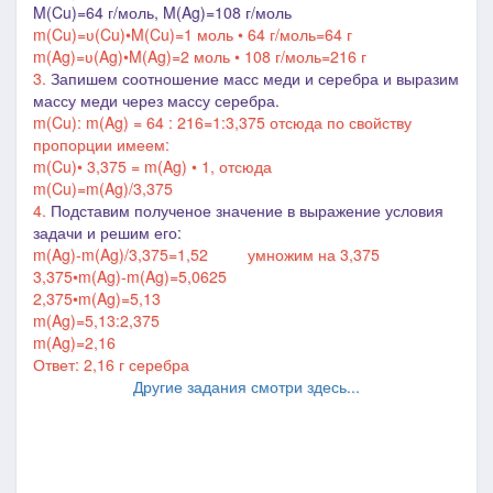
M(Cu)=64 г/моль,
M(Ag)=108 г/моль
m(
Cu
)=ʋ(
Cu
)•M(
Cu
)=1 моль • 64 г/моль=64 г
m(
Ag
)=ʋ(
Ag
)•M(
Ag
)=2 моль • 108 г/моль=216 г
3.
Запишем соотношение масс меди и серебра и выразим
массу меди через массу серебра.
m(
Cu
):
m(
Ag
) = 64 : 216=1:3,375 отсюда по свойству
пропорции имеем:
m(
Cu
)
• 3,375 =
m(
Ag
)
• 1, отсюда
m(
Cu
)
=
m(
Ag
)/
3,375
4.
Подставим полученое значение в выражение условия
задачи и решим его:
m(Ag)-m(
Ag
)/3,375=1,52 умножим на 3,375
3,375
•
m(Ag)-m(
Ag
)=5,0625
2,375
•
m(Ag)=5,13
m(Ag)=5,13:2,375
m(Ag)=
2,16
Ответ: 2,16
г серебра
Другие задания смотри здесь...