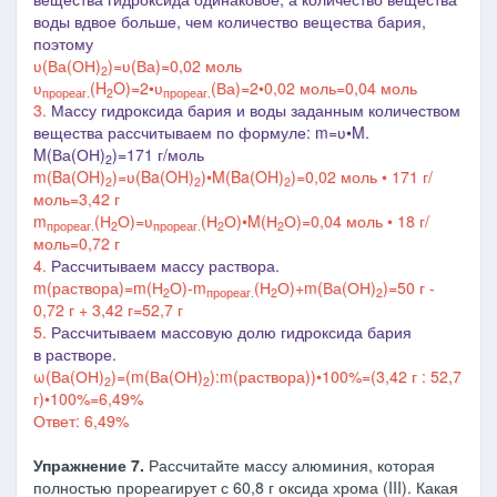
воды вдвое больше, чем количество вещества бария,
поэтому
ʋ(Ва(ОН)
)=
ʋ(Ва)=
0,02 моль
2
ʋ
(H
O)=2
•
ʋ
(Ва)=
2
•
0,02 моль=0,04 моль
прореаг.
2
прореаг.
3.
Массу гидроксида бария и воды заданным количеством
вещества рассчитываем по формуле: m=ʋ•M.
M(Ва(ОН)
)=171 г/моль
2
m(
Ba(OH)
)=ʋ(
Ba(OH)
)•M(
Ba(OH)
)=0,02 моль • 171 г/
2
2
2
моль=3,42 г
m
(Н
О)=ʋ
(Н
О)•M(Н
О)=0,04 моль • 18 г/
прореаг.
2
прореаг.
2
2
моль=0,72 г
4.
Рассчитываем массу раствора.
m(раствора)=
m(Н
О)-m
(Н
О)+m(Ва(ОН)
)=50 г -
2
прореаг.
2
2
0,72 г + 3,42 г=52,7 г
5.
Рассчитываем массовую долю гидроксида бария
в растворе.
ω(Ва(ОН)
)
=(
m(
Ва(ОН)
):m(раствора))
•100%
=(3,42 г : 52,7
2
2
г)
•100%
=6,49%
Ответ: 6,49%
Упражнение 7.
Рассчитайте массу алюминия, которая
полностью прореагирует с 60,8 г оксида хрома (III). Какая