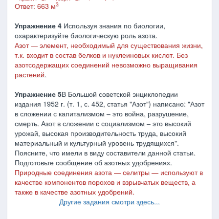
3
Ответ: 663 м
Упражнение 4
Используя
знания по биологии,
охарактеризуйте биологическую роль азота.
Азот
—
элемент, необходимый для существования жизни,
т.к. входит в состав белков и нуклеиновых кислот. Без
азотсодержащих соединений невозможно выращивания
растений
.
Упражнение 5
В Большой советской энциклопедии
издания 1952 г. (т. 1, с. 452, статья "Азот") написано: "Азот
в сложении с капитализмом – это война, разрушение,
смерть. Азот в сложении с социализмом – это высокий
урожай, высокая производительность труда, высокий
материальный и культурный уровень трудящихся".
Поясните, что имели в виду составители данной статьи.
Подготовьте сообщение об азотных удобрениях.
Природные соединения азота — селитры — используют в
качестве компонентов порохов и взрывчатых веществ, а
также в качестве азотных удобрений.
Другие задания смотри здесь...