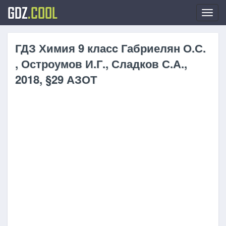
GDZ
.COOL
Toggl
navig
ГДЗ Химия 9 класc Габриелян О.С.
, Остроумов И.Г., Сладков С.А.,
2018, §29 АЗОТ