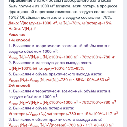
Упражнение 3
Какой объем газообразного азота может
3
быть получен из 1000 м
воздуха, если потери в процессе
фракционной перегонки сжиженного воздуха составляют
15%? Объёмная доля азота в воздухе составляет 78%.
3
Дано: V(воздуха)=1000 м
, ω(N
)=78%, ω(потери)=15%
2
Найти: V(N
)-?
2
Решение
1-й способ
1. Вычисляем теоретически возможный объём азота в
3
воздухе объёмом 1000 м
:
3
V
(N
)
=V
(N
)•ω(N
):100%
=1000 м
• 78%:100%=780 кг
теор.
2
2
2
2. Вычисляем массовую долю выхода азота
:
ω(
N
)=100%-ω(потери)=100%-15%=85%
2
5. Вычисляем объем практического выхода азота:
3
V
(N
)=V
(N
)•ω(N
)=780 кг • 85%:100%=663 м
практ.
2
теор.
2
2
2-й способ
1. Вычисляем теоретически возможный объём азота в
3
воздухе объёмом 1000 м
:
3
3
V
(N
)
=V
(N
)•ω(N
):100%
=1000 м
• 78%:100%=780 м
теор.
2
2
2
2. Вычисляем объём потери азота:
3
V(потери)
=V
(N
)•ω(потери)=780 кг
• 15%:100%=117 м
теор.
2
3. Вычисляем объем практического выхода азота:
3
V
(N
)=V
(N
)-V(потери)=780 м3 - 117 м3=663 м
практ.
2
теор.
2