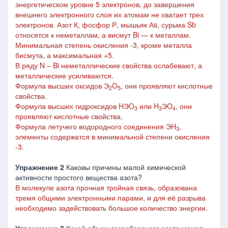
энергетическом уровне
5 электронов
, до завершения
внешнего электронного слоя их атомам не хватает трех
электронов. Азот К, фосфор Р, мышьяк Аs, сурьма Sb
относятся к неметаллам, а висмут Bi — к металлам.
Минимальная степень окисления -3, кроме металла
бисмута, а максимальная +5.
В ряду N – Bi неметаллические свойства ослабевают, а
металлические усиливаются.
Формула высших оксидов Э
O
, они проявляют кислотные
2
5
свойства.
Формула высших гидроксидов HЭO
или H
ЭO
, они
3
3
4
проявляют кислотные свойства.
Формула летучего водородного соединения ЭH
,
3
элементы содержатся в минимальной степени окисления
-3.
Упражнение 2
Каковы причины малой химической
активности простого вещества азота?
В молекуле азота прочная тройная связь, образована
тремя общими электронными парами, и для её разрыва
необходимо задействовать большое количество энергии.