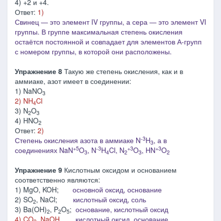
4) +2 и +4.
Ответ:
1)
Свинец ― это элемент IV группы, а сера ― это элемент VI
группы. В группе максимальная степень окисления
остаётся постоянной и совпадает для элементов А-групп
с номером группы, в которой они расположены.
Упражнение 8
Такую же степень окисления, как и в
аммиаке, азот имеет в соединении:
1) NaNO
3
2) NH
Cl
4
3) N
O
2
3
4) HNO
2
Ответ:
2)
-3
Степень окисления азота в аммиаке N
H
, а в
3
+5
-3
+3
+3
соединениях NaN
O
, N
H
Cl, N
O
, HN
O
3
4
2
3
2
Упражнение 9
Кислотным оксидом и основанием
соответственно являются:
1) MgO, KOH;
основной оксид, основание
2) SO
, NaCl;
кислотный оксид, соль
2
3) Ba(OH)
, P
O
;
основание, кислотный оксид
2
2
5
4) CO
, NaOH
кислотный оксид, основание