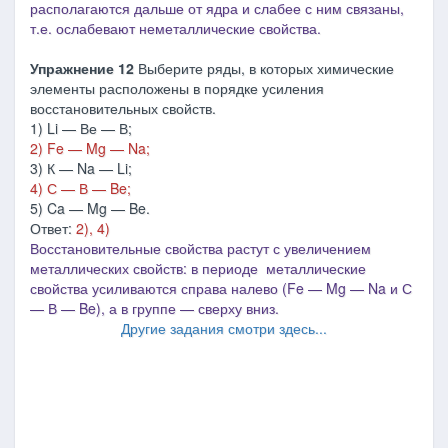
располагаются дальше от ядра и слабее с ним связаны,
т.е. ослабевают неметаллические свойства.
Упражнение 12
Выберите ряды, в которых химические
элементы расположены в порядке усиления
восстановительных свойств.
1) Li — Ве — В;
2) Fe — Mg — Na;
3) К — Na — Li;
4) С — В — Be;
5) Ca — Mg — Be.
Ответ:
2), 4)
Восстановительные свойства растут с увеличением
металлических свойств: в периоде металлические
свойства усиливаются справа налево (Fe — Mg — Na и С
— В — Be), а в группе — сверху вниз.
Другие задания смотри здесь...