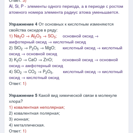
Ответ:
3)
Al, Si, P - элементы одного периода, а в периоде с ростом
атомного номера элемента радиус атома уменьшается.
Упражнение 4
От основных к кислотным изменяются
свойства оксидов в ряду:
1) Na
O → Al
O
→ SO
;
основной оксид →
2
2
3
3
амфотерный оксид → кислотный оксид
2) SiO
→ P
O
→ MgO;
кислотный
оксид → кислотный
2
2
5
оксид → основной оксид
3) K
O → CaO → ZnO;
основной оксид → основной
2
оксид→
амфотерный
оксид
4) SO
→ CO
→ P
O
.
кислотный
оксид → кислотный
2
2
2
5
оксид →
кислотный
оксид
Ответ:
1)
Упражнение 5
Какой вид химической связи в молекуле
хлора?
1) ковалентная неполярная;
2) ковалентная полярная;
3) ионная;
4) металлическая.
Ответ:
1)