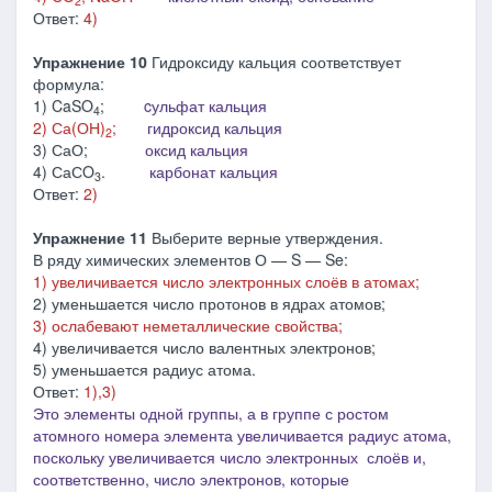
2
Ответ:
4)
Упражнение 10
Гидроксиду кальция соответствует
формула:
1) CaSO
;
cульфат кальция
4
2) Са(ОН)
;
гидроксид кальция
2
3) СаО;
оксид кальция
4) СаСO
.
карбонат кальция
3
Ответ:
2)
Упражнение 11
Выберите верные утверждения.
В ряду химических элементов О — S — Se:
1) увеличивается число электронных слоёв в атомах;
2) уменьшается число протонов в ядрах атомов;
3) ослабевают неметаллические свойства;
4) увеличивается число валентных электронов;
5) уменьшается радиус атома.
Ответ:
1),3)
Это элементы одной группы, а в группе с ростом
атомного номера элемента
увеличивается
радиус атома,
поскольку увеличивается число электронных слоёв и,
соответственно, число электронов, которые