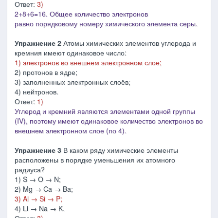
Ответ:
3)
2+8+6=16. Общее количество электронов
равно порядковому номеру химического элемента серы.
Упражнение 2
Атомы химических элементов углерода и
кремния имеют одинаковое число:
1) электронов во внешнем электронном слое;
2) протонов в ядре;
3) заполненных электронных слоёв;
4) нейтронов.
Ответ:
1)
Углерод и кремний являются элементами одной группы
(IV), поэтому имеют одинаковое количество электронов во
внешнем электронном слое
(по 4)
.
Упражнение 3
В каком ряду химические элементы
расположены в порядке уменьшения их атомного
радиуса?
1) S → O → N;
2) Mg → Ca → Ba;
3) Al → Si → P;
4) Li → Na → K.