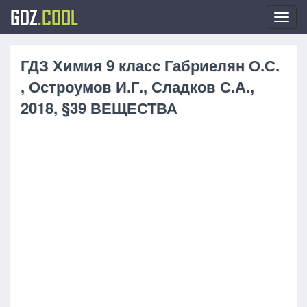
GDZ
.COOL
Toggl
navig
ГДЗ Химия 9 класc Габриелян О.С.
, Остроумов И.Г., Сладков С.А.,
2018, §39 ВЕЩЕСТВА