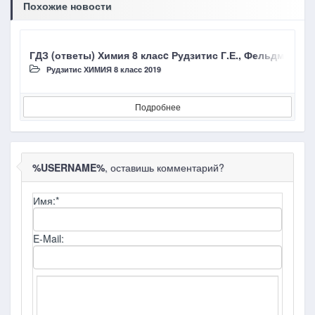
Похожие новости
ГДЗ (ответы) Химия 8 класc Рудзитис Г.Е., Фельдман Ф.Г.
Г
Рудзитис ХИМИЯ 8 класc 2019
Подробнее
%USERNAME%
, оставишь комментарий?
Имя:
*
E-Mail: