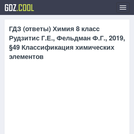
GDZ
.COOL
Toggl
navig
ГДЗ (ответы) Химия 8 класc
Рудзитис Г.Е., Фельдман Ф.Г., 2019,
§49 Классификация химических
элементов