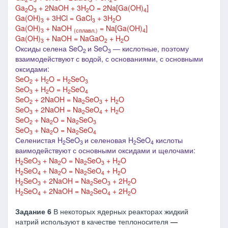
Ga
O
+ 2NaOH + 3H
O = 2Na[Ga(OH)
]
2
3
2
4
Ga(OH)
+ 3HCl = GaCl
+ 3H
O
3
3
2
Ga(OH)
+ NaOH
= Na[Ga(OH)
]
3
(сплавл.)
4
Ga(OH)
+ NaOH = NaGaO
+ H
O
3
2
2
Оксиды селена SeO
и SeO
― кислотные, поэтому
2
3
взаимодействуют с водой, с основаниями, с основными
оксидами:
SeO
+ H
O = H
SeO
2
2
2
3
SeO
+ H
O = H
SeO
3
2
2
4
SeO
+ 2NaOH = Na
SeO
+ H
O
2
2
3
2
SeO
+ 2NaOH = Na
SeO
+ H
O
3
2
4
2
SeO
+ Na
O = Na
SeO
2
2
2
3
SeO
+ Na
O = Na
SeO
3
2
2
4
Селенистая H
SeO
и селеновая H
SeO
кислоты
2
3
2
4
ваимодействуют с основными оксидами и щелочами:
H
SeO
+ Na
O = Na
SeO
+ H
O
2
3
2
2
3
2
H
SeO
+ Na
O = Na
SeO
+ H
O
2
4
2
2
4
2
H
SeO
+ 2NaOH = Na
SeO
+ 2H
O
2
3
2
3
2
H
SeO
+ 2NaOH = Na
SeO
+ 2H
O
2
4
2
4
2
Задание 6
В некоторых ядерных реакторах жидкий
натрий используют в качестве теплоносителя
―