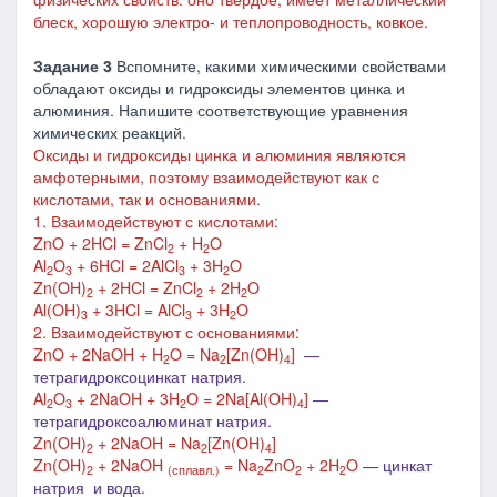
блеск, хорошую электро- и теплопроводность, ковкое.
Задание 3
Вспомните, какими химическими свойствами
обладают оксиды и гидроксиды элементов цинка и
алюминия. Напишите соответствующие уравнения
химических реакций.
Оксиды и гидроксиды цинка и алюминия являются
амфотерными, поэтому взаимодействуют как с
кислотами, так и основаниями.
1. Взаимодействуют с кислотами:
ZnO + 2HCl = ZnCl
+ H
O
2
2
Al
O
+ 6HCl = 2AlCl
+ 3H
O
2
3
3
2
Zn(OH)
+ 2HCl = ZnCl
+ 2H
O
2
2
2
Al(OH)
+ 3HCl = AlCl
+ 3H
O
3
3
2
2. Взаимодействуют с
основаниями:
ZnO + 2NaOH + H
O = Na
[Zn(OH)
]
―
2
2
4
тетрагидроксоцинкат натрия.
Al
O
+ 2NaOH + 3H
O = 2Na[Al(OH)
]
―
2
3
2
4
тетрагидроксоалюминат натрия.
Zn(OH)
+ 2NaOH = Na
[Zn(OH)
]
2
2
4
Zn(OH)
+ 2NaOH
= Na
ZnO
+ 2H
O
― цинкат
2
(сплавл.)
2
2
2
натрия и вода.