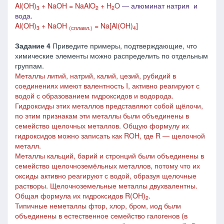
Al(OH)
+ NaOH = NaAlO
+ H
O
― алюминат натрия и
3
2
2
вода.
Al(OH)
+ NaOH
= Na[Al(OH)
]
3
(сплавл.)
4
Задание 4
Приведите примеры, подтверждающие, что
химические элементы можно распределить по отдельным
группам.
Металлы литий, натрий, калий, цезий, рубидий в
соединениях имеют валентность I, активно реагируют с
водой с образованием гидроксидов и водорода.
Гидроксиды этих металлов представляют собой щёлочи,
по этим признакам эти металлы были объединены в
семейство щелочных металлов. Общую формулу их
гидроксидов можно записать как ROH, где R — щелочной
металл.
Металлы кальций, барий и стронций были объединены в
семейство щелочноземёльных металлов, потому что их
оксиды активно реагируют с водой, образуя щелочные
растворы. Щелочноземельные металлы двухвалентны.
Общая формула их гидроксидов R(OH)
.
2
Типичные неметаллы фтор, хлор, бром, иод были
объединены в естественное семейство галогенов (в