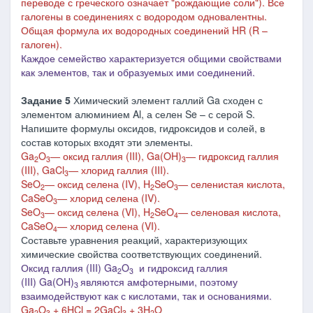
переводе с греческого означает "рождающие соли"). Все
галогены в соединениях с водородом одновалентны.
Общая формула их водородных соединений HR (R –
галоген).
Каждое
семейство
характеризуется
общими
свойствами
как
элементов
,
так
и образуемых ими
соединений.
Задание 5
Химический элемент галлий Ga сходен с
элементом алюминием Al, а селен Se – с серой S.
Напишите формулы оксидов, гидроксидов и солей, в
состав которых входят эти элементы.
Ga
O
―
оксид галлия (III), Ga(OH)
―
гидроксид галлия
2
3
3
(III), GaCl
―
хлорид
галлия (III).
3
SeO
―
оксид селена (IV), H
SeO
―
селенистая кислота,
2
2
3
CaSeO
―
хлорид селена
(IV)
.
3
SeO
―
оксид селена (V
I
), H
SeO
―
селеновая кислота,
3
2
4
CaSeO
―
хлорид селена
(V
I
)
.
4
Составьте уравнения реакций, характеризующих
химические свойства соответствующих соединений.
Оксид галлия (III) Ga
O
и гидроксид галлия
2
3
(III) Ga(OH)
являются амфотерными, поэтому
3
взаимодействуют как с кислотами, так и основаниями.
Ga
O
+ 6HCl = 2GaCl
+ 3H
O
2
3
3
2