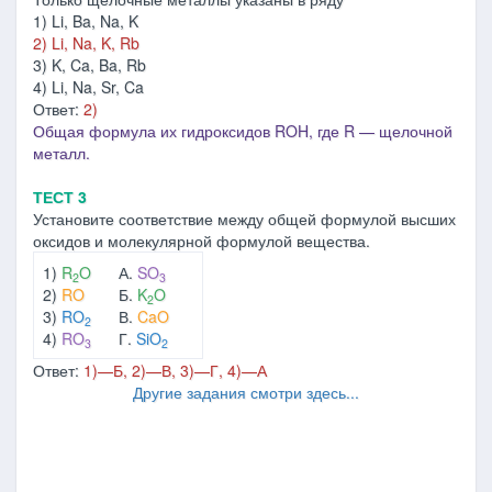
1) Li, Ba, Na, K
2) Li, Na, K, Rb
3) K, Ca, Ba, Rb
4) Li, Na, Sr, Ca
Ответ:
2)
Общая формула их гидроксидов ROH, где R — щелочной
металл.
ТЕСТ 3
Установите соответствие между общей формулой высших
оксидов и молекулярной формулой вещества.
1)
R
O
А.
SO
2
3
2)
RO
Б.
K
O
2
3)
RO
В.
CaO
2
4)
RO
Г.
SiO
3
2
Ответ:
1)—Б, 2)—В, 3)—Г, 4)—А
Другие задания смотри здесь...