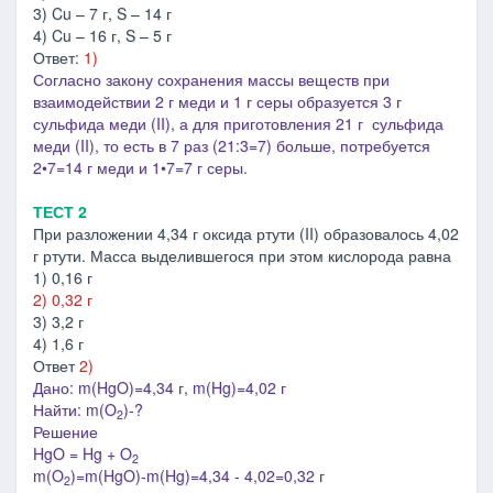
3) Cu – 7 г, S – 14 г
4) Cu – 16 г, S – 5 г
Ответ:
1)
Согласно закону сохранения массы веществ при
взаимодействии 2 г меди и 1 г серы образуется 3 г
сульфида меди (II), а для приготовления 21 г сульфида
меди (II), то есть в 7 раз (21:3=7) больше, потребуется
2
•
7=14 г меди и 1
•
7=7 г серы.
ТЕСТ 2
При разложении 4,34 г оксида ртути (II) образовалось 4,02
г ртути. Масса выделившегося при этом кислорода равна
1) 0,16 г
2) 0,32 г
3) 3,2 г
4) 1,6 г
Ответ
2)
Дано: m(HgO)=4,34 г, m(Hg)=4,02 г
Найти: m(O
)-?
2
Решение
HgO = Hg + O
2
m(O
)=
m(HgO)-m(Hg)=
4,34 - 4,02=0,32 г
2