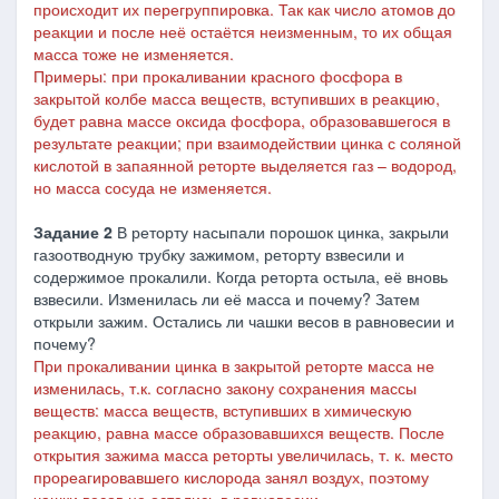
происходит их перегруппировка. Так как число атомов до
реакции и после неё остаётся неизменным, то их общая
масса тоже не изменяется.
Примеры: при прокаливании красного фосфора в
закрытой колбе масса веществ, вступивших в реакцию,
будет равна массе оксида фосфора, образовавшегося в
результате реакции; при взаимодействии цинка с соляной
кислотой в запаянной реторте выделяется газ – водород,
но масса сосуда не изменяется.
Задание 2
В реторту насыпали порошок цинка, закрыли
газоотводную трубку зажимом, реторту взвесили и
содержимое прокалили. Когда реторта остыла, её вновь
взвесили. Изменилась ли её масса и почему? Затем
открыли зажим. Остались ли чашки весов в равновесии и
почему?
При прокаливании цинка в закрытой реторте масса не
изменилась, т.к. согласно закону сохранения массы
веществ: масса веществ, вступивших в химическую
реакцию, равна массе образовавшихся веществ. После
открытия зажима масса реторты увеличилась, т. к. место
прореагировавшего кислорода занял воздух, поэтому