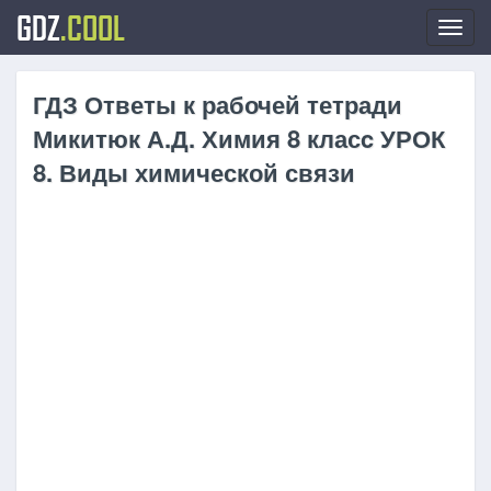
GDZ
.COOL
Toggl
navig
ГДЗ Ответы к рабочей тетради
Микитюк А.Д. Химия 8 класc УРОК
8. Виды химической связи