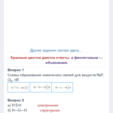
Другие задания смотри здесь...
Красным цветом даются ответы
,
а фиолетовым ―
объяснения.
Вопрос 1
Схемы образования химических связей для веществ NaF,
Cl
, HF.
2
Вопрос 2
а) H:S:Н
электронная
б) H—O—H
структурная