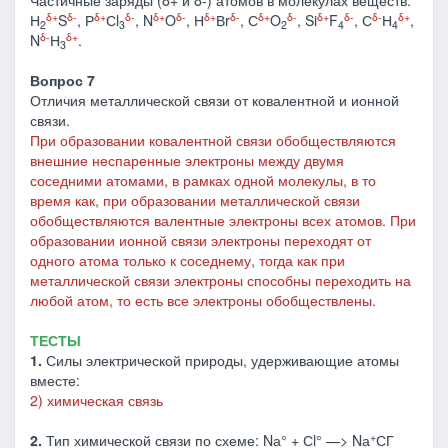
Частичные заряды (δ+ и δ-) атомов в молекулах веществ:
δ+
δ-
δ+
δ-
δ+
δ-
δ+
δ-
δ+
δ-
δ+
δ-
δ-
δ+
Н
S
, Р
Сl
, N
O
, Н
Вr
, С
O
, Si
F
, С
Н
,
2
3
2
4
4
δ-
δ+
N
Н
.
3
Вопрос 7
Отличия металлической связи от ковалентной и ионной
связи.
При образовании ковалентной связи обобществляются
внешние неспаренные электроны между двумя
соседними атомами, в рамках одной молекулы, в то
время как, при образовании металлической связи
обобществляются валентные электроны всех атомов. При
образовании ионной связи электроны переходят от
одного атома только к соседнему, тогда как при
металлической связи электроны способны переходить на
любой атом, то есть все электроны обобществлены.
ТЕСТЫ
1.
Силы электрической природы, удерживающие атомы
вместе:
2) химическая связь
+
2.
Тип химической связи по схеме: Nа° + Сl° —> Nа
СГ