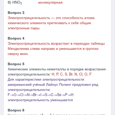
В) HNO
молекулярная
3
Вопрос 3
Электроотрицательность — это способность атома
химического элемента притягивать к себе общие
электронные пары.
Вопрос 4
Электроотрицательность возрастает в периодах таблицы
Менделеева слева направо и уменьшается в группах
сверху вниз.
Вопрос 5
Химические элементы-неметаллы в порядке возрастания
электроотрицательности:
H, P, C, S, Br, N, Cl, O, F
Для характеристики электроотрицательности
американский учёный Лайнус Полинг предложил ряд
электроотрицательности:
F→О→Сl→N→Br→I→S→C→Se→P→H
электроотрицательность уменьшается
Вопрос 6