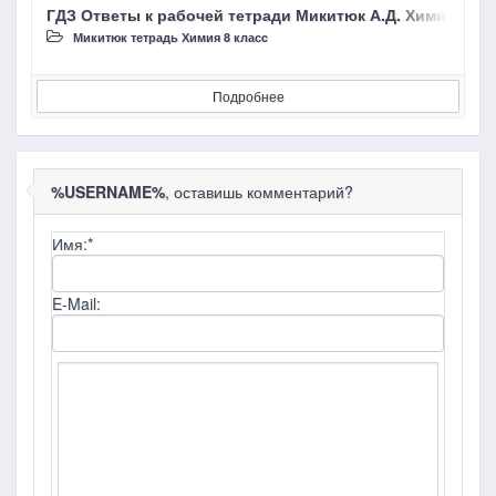
ГДЗ Ответы к рабочей тетради Микитюк А.Д. Химия 8 кл
Г
Микитюк тетрадь Химия 8 класc
Подробнее
%USERNAME%
, оставишь комментарий?
Имя:
*
E-Mail: