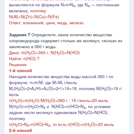
вычисляется по формуле N=n•N
, где
N
― постоянная
А
А
величина
, поэтому
N(Al)<N
(Zn)<N
(Cu)<N
(Fe)
Ответ: алюминий, цинк, медь, железо.
Задание 7
Определите, какое количество вещества
хлороводорода содержит столько же молекул, сколько их
заключено в 360 г воды.
Дано: m(H
O)=360 г, N(H
O)=N(HCl)
2
2
Найти: n(HCl)-?
Решение
1-й способ
Находим количество вещества воды массой 360 г по
формуле: n=m/M, где M=M
г/моль
r
M
(H
O)=2•A
(H)+A
(O)=2•1+16=18, поэтому
M(H
O)
=18 г/
r
2
r
r
2
моль
n(Н
О)=m(Н
О):M(H
O)=360 г : 18 г/моль=20 моль
2
2
2
N(Н
О)=n(Н
О)•N
и N(HCl)=n(HCl)•N
, по условию
2
2
A
A
задачи число молекул одинаковое N(H
O)=N(HCl),
2
поэтому
n(Н
О)
•
N
=n(HCl)
•
N
, то есть n(HCl)=n(H
O)=20 моль
2
A
A
2
2-й способ