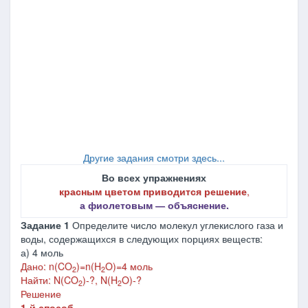
Другие задания смотри здесь...
Во всех упражнениях
красным цветом приводится решение
,
а фиолетовым ― объяснение.
Задание 1
Определите число молекул углекислого газа и
воды, содержащихся в следующих порциях веществ:
а) 4 моль
Дано: n(CO
)=n(H
O)=4 моль
2
2
Найти: N(CO
)-?, N(H
O)-?
2
2
Решение
1-й способ