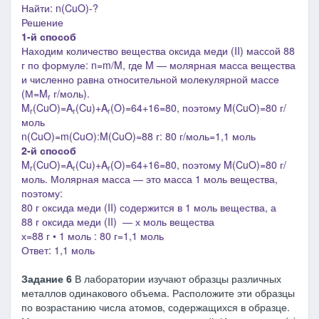
Найти: n(CuO)-?
Решение
1-й способ
Находим количество вещества оксида меди (II) массой 88
г по формуле: n=m/M, где M
―
молярная масса вещества
и численно равна относительной молекулярной массе
(М=M
г/моль).
r
M
(CuO)=A
(Cu)+A
(O)=64+16=80, поэтому
M(CuO)=
80 г/
r
r
r
моль
n(CuO)=m(CuО):M(CuO)=88 г: 80 г/моль=1,1 моль
2-й способ
M
(CuO)=A
(Cu)+A
(O)=64+16=80, поэтому
M(CuO)=
80 г/
r
r
r
моль.
Молярная масса
― это масса
1 моль вещества,
поэтому:
80 г оксида меди (II) содержится в 1 моль вещества, а
88 г
оксида меди (II)
― х моль вещества
х=88 г • 1 моль : 80 г=1,1 моль
Ответ: 1,1 моль
Задание 6
В лаборатории изучают образцы различных
металлов одинакового объема. Расположите эти образцы
по возрастанию числа атомов, содержащихся в образце.