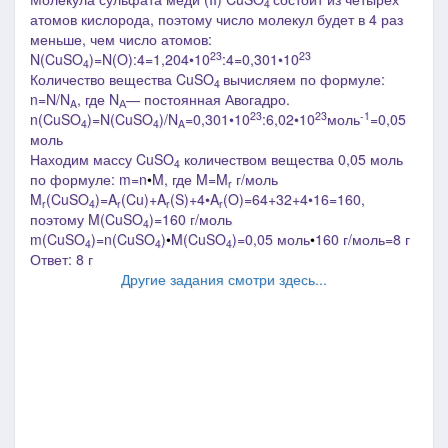
4
атомов кислорода, поэтому число молекул будет в 4 раз
меньше, чем число атомов:
23
23
N(
CuSO
)=N(O):4=
1,204
•10
:4=0,301•10
4
Количество вещества
CuSO
вычисляем по формуле:
4
n=N/N
, где N
―
постоянная Авогадро.
A
А
23
23
-1
n(
CuSO
)=N(
CuSO
)/N
=0,301•10
:6,02•10
моль
=0,05
4
4
A
моль
Находим массу
CuSO
количеством вещества 0,05 моль
4
по формуле: m=n
•
M, где M=M
г/моль
r
M
(
CuSO
)=A
(Cu)+A
(S)+4•A
(O)=64+32+4•16=160,
r
4
r
r
r
поэтому
M(
CuSO
)
=160 г/моль
4
m(
CuSO
)=n(
CuSO
)
•
M(
CuSO
)=0,05 моль
•
160 г/моль
=8 г
4
4
4
Ответ: 8 г
Другие задания смотри здесь...