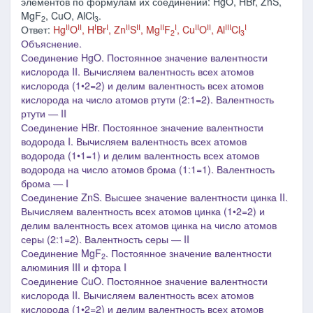
элементов по формулам их соединений: HgO, HBr, ZnS,
MgF
, CuO, AlCl
.
2
3
II
II
I
I
II
II
II
I
II
II
III
I
Ответ:
Hg
O
, H
Br
, Zn
S
, Mg
F
, Cu
O
, Al
Cl
2
3
Объяснение.
Соединение HgO. Постоянное значение валентности
киcлорода II. Вычисляем валентность всех атомов
кислорода (1•2=2) и делим валентность всех атомов
кислорода на число атомов ртути (2:1=2). Валентность
ртути ― II
Соединение HBr. Постоянное значение валентности
водорода I. Вычисляем валентность всех атомов
водорода (1•1=1) и делим валентность всех атомов
водорода на число атомов брома (1:1=1). Валентность
брома ― I
Соединение ZnS. Высшее з
начение валентности цинка II.
Вычисляем валентность всех атомов цинка (1•2=2) и
делим валентность всех атомов цинка на число атомов
серы (2:1=2). Валентность серы ― II
Соединение MgF
. Постоянное значение валентности
2
алюминия II
I
и фтора I
Соединение Cu
O
. Постоянное значение валентности
кислорода II. Вычисляем валентность всех атомов
кислорода (1•2=2) и делим валентность всех атомов