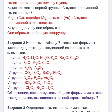
валентность, равную номеру группы.
Какие элементы первой группы обладают переменной
валентностью?
Медь (Cu), серебро (Ag) и золото (Au) обладают
переменной валентностью.
Какую подгруппу они образуют?
Они образуют побочную подгруппу.
Задание 2
Используя таблицу 7, составьте формулы
кислородсодержащих соединений известных вам
элементов.
І группа:
H
O, Li
O, Na
O, K
O, Rb
O, Cs
O
2
2
2
2
2
2
ІІ группа:
BeO, MgO, CaO
ІІI группа:
B
O
, Al
O
2
3
2
3
ІV группа:
CO
, SiO
, SnO
, PbO
2
2
2
2
V группа:
N
O
, P
O
, As
O
2
5
2
5
2
5
VІ группа:
SO
, SeO
, TeO
3
3
3
VIІ группа:
Cl
O
, Br
O
, I
O
2
7
2
7
2
7
Объяснение: воспользуйтесь общими формулами высших
оксидов, располагающиеся в нижней строке таблицы 7.
Задание 3
Определите валентность химических