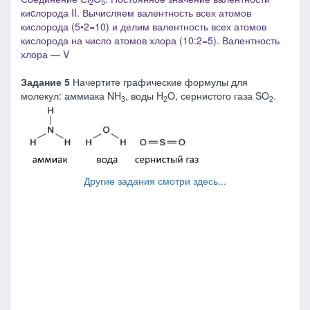
2
5
киcлорода II. Вычисляем валентность всех атомов
кислорода (5•2=10) и делим валентность всех атомов
кислорода на число атомов хлора (10:2=5). Валентность
хлора ―
V
Задание 5
Начертите графические формулы для
молекул: аммиака NH
, воды H
O, сернистого газа SO
.
3
2
2
Другие задания смотри здесь...