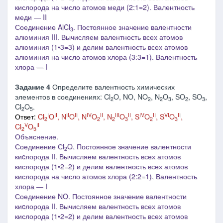
кислорода на число атомов меди (2:1=2). Валентность
меди ― II
Соединение AlCl
. Постоянное значение валентности
3
алюминия II
I
. Вычисляем валентность всех атомов
алюминия (1•3=3) и делим валентность всех атомов
алюминия на число атомов хлора (3:3=1). Валентность
хлора ― I
Задание 4
Определите валентность химических
элементов в соединениях: Cl
O, NO, NO
, N
O
, SO
, SO
,
2
2
2
3
2
3
Cl
O
.
2
5
I
II
II
II
IV
II
III
II
IV
II
VI
II
Ответ:
Cl
O
, N
O
, N
O
, N
O
, S
O
, S
O
,
2
2
2
3
2
3
V
II
Cl
O
2
5
Объяснение.
Соединение Сl
O. Постоянное значение валентности
2
киcлорода II. Вычисляем валентность всех атомов
кислорода (1•2=2) и делим валентность всех атомов
кислорода на число атомов хлора (2:2=1). Валентность
хлора ― I
Соединение NO. Постоянное значение валентности
киcлорода II. Вычисляем валентность всех атомов
кислорода (1•2=2) и делим валентность всех атомов