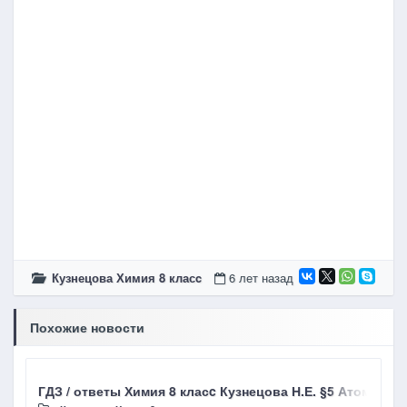
Кузнецова Химия 8 класc
6 лет назад
Похожие новости
ГДЗ / ответы Химия 8 класc Кузнецова Н.Е. §5 Атомы. 
Г