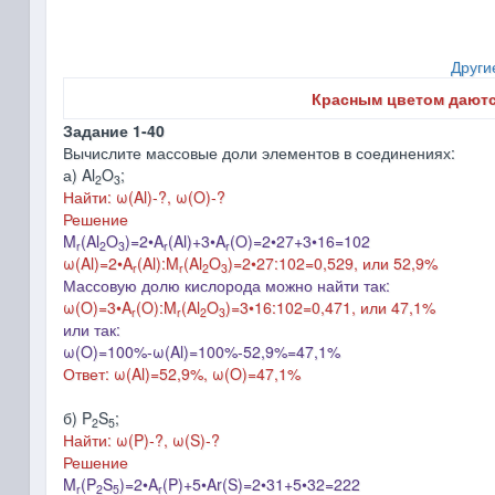
Други
Красным цветом даютс
Задание 1-40
Вычислите массовые доли элементов в соединениях:
а) Al
O
;
2
3
Найти: ω(Al)-?, ω(O)-?
Решение
M
(Al
O
)=2•A
(Al)+3•A
(O)=2•27+3•16=102
r
2
3
r
r
ω(Al)=2
•
A
(Al):M
(Al
O
)=2
•
27:102=0,529, или 52,9%
r
r
2
3
Массовую долю кислорода можно найти так:
ω(O)=3
•
A
(O):M
(Al
O
)=3
•16
:102=0,471, или 47,1%
r
r
2
3
или так:
ω(O)=100%-ω(Al)=100%-52,9%=47,1%
Ответ: ω(Al)=52,9%, ω(O)=47,1%
б) P
S
;
2
5
Найти: ω(P)-?, ω(S)-?
Решение
M
(P
S
)=2•A
(P)+5•Ar(S)=2•31+5•32=222
r
2
5
r