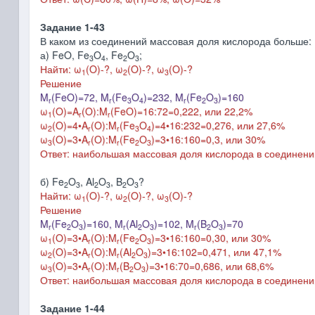
Задание 1-43
В каком из соединений массовая доля кислорода больше:
а) FeO, Fe
O
, Fe
O
;
3
4
2
3
Найти: ω
(O)-?, ω
(O)-?,
ω
(O)-?
1
2
3
Решение
M
(FeO)=72,
M
(Fe
O
)=232,
M
(Fe
O
)=160
r
r
3
4
r
2
3
ω
(O)=A
(O):M
(FeO)=16:72=0,222, или 22,2%
1
r
r
ω
(O)=4
•
A
(O):M
(Fe
O
)=4
•16
:232=0,276, или 27,6%
2
r
r
3
4
ω
(O)=3
•
A
(O):M
(Fe
O
)=3
•16
:160=0,3, или 30%
3
r
r
2
3
Ответ: наибольшая массовая доля кислорода в соединени
б) Fe
O
, Al
O
, B
O
?
2
3
2
3
2
3
Найти: ω
(O)-?, ω
(O)-?,
ω
(O)-?
1
2
3
Решение
M
(Fe
O
)=160,
M
(Al
O
)=102,
M
(B
O
)=70
r
2
3
r
2
3
r
2
3
ω
(O)=3
•
A
(O):M
(Fe
O
)=3
•
16:160=0,30, или 30%
1
r
r
2
3
ω
(O)=3
•
A
(O):M
(Al
O
)=3
•16
:102=0,471, или 47,1%
2
r
r
2
3
ω
(O)=3
•
A
(O):M
(B
O
)=3
•16
:70=0,686, или 68,6%
3
r
r
2
3
Ответ: наибольшая массовая доля кислорода в соединени
Задание 1-44