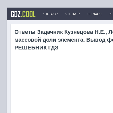
GDZ
.COOL
1 КЛАСС
2 КЛАСС
3 КЛАСС
4
Ответы Задачник Кузнецова Н.Е., 
массовой доли элемента. Вывод фо
РЕШЕБНИК ГДЗ