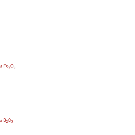
и Fe
O
2
3
и B
O
2
3