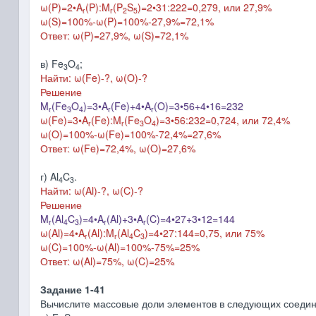
ω(P)=2•A
(P):M
(P
S
)=2•31:222=0,279, или 27,9%
r
r
2
5
ω(S)=100%-ω(P)=100%-27,9%=72,1%
Ответ: ω(P)=27,9%, ω(S)=72,1%
в) Fe
O
;
3
4
Найти: ω(Fe)-?, ω(O)-?
Решение
M
(Fe
O
)=3•A
(Fe)+4•A
(O)=3•56+4•16=232
r
3
4
r
r
ω(Fe)=3•A
(Fe):M
(Fe
O
)=3•56:232=0,724, или 72,4%
r
r
3
4
ω(O)=100%-ω(Fe)=100%-72,4%=27,6%
Ответ: ω(Fe)=72,4%, ω(O)=27,6%
г) Al
C
.
4
3
Найти: ω(Al)-?, ω(C)-?
Решение
M
(Al
C
)=4•A
(Al)+3•A
(C)=4•27+3•12=144
r
4
3
r
r
ω(Al)=4•A
(Al):M
(Al
C
)=4•27:144=0,75, или 75%
r
r
4
3
ω(C)=100%-ω(Al)=100%-75%=25%
Ответ: ω(Al)=75%, ω(C)=25%
Задание 1-41
Вычислите массовые доли элементов в следующих соедин