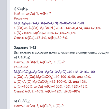
г) Ca
N
.
3
2
Найти: ω(Ca)-?, ω(N)-?
Решение
M
(Ca
N
)=3•A
(Ca)+2•A
(N)=3•40+2•14=148
r
3
2
r
r
ω(Ca)=3•A
(Ca):M
(Ca
N
)=3•40:148=0,474, или 47,4%
r
r
3
2
ω(N)=100%-ω(Ca)=100%-47,4%=52,6%
Ответ: ω(Ca)=47,4%, ω(N)=52,6%
Задание 1-42
Вычислите массовые доли элементов в следующих соедин
а) CaCO
;
3
Найти: ω(Ca)-?, ω(C)-?,
ω(O)-?
Решение
M
(CaCO
)=A
(Ca)+A
(C)+3•A
(O)=40+12+3•16=100
r
3
r
r
r
ω(Ca)=A
(Ca):M
(CaCO
)=40:100=0,40, или 40%
r
r
3
ω(C)=A
(C):M
(CaCO
)=12:100=0,12, или 12%
r
r
3
ω(O)=100%-ω(Ca)-
ω(C)
=100%-40%-12%=48%
Ответ: ω(Ca)=40%, ω(C)=12%,
ω(O)=48%
б) CuSO
;
4
Найти: ω(Ca)-?, ω(C)-?,
ω(O)-?