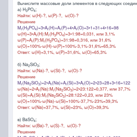
Вычислите массовые доли элементов в следующих соедин
а) H
PO
;
3
4
Найти: ω(H)-?, ω(P)-?,
ω(O)-?
Решение
M
(H
PO
)=
3•
A
(H)+A
(P)+4•A
(O)=
3•1
+31+4•16=98
r
3
4
r
r
r
ω(H)=
3
•
A
(H):M
(H
PO
)=
3
•1
:98=0,031, или 3,1%
r
r
3
4
ω(P)=A
(P):M
(H
PO
)=31:98=0,316, или 31,6%
r
r
3
4
ω(O)=100%-ω(H)-
ω(P)
=100%-3,1%-31,6%=65,3%
Ответ: ω(H)=3,1%, ω(P)=31,6%,
ω(O)=65,3%
б) Na
SiO
;
2
3
Найти: ω(Na)-?, ω(Si)-?,
ω(O)-?
Решение
M
(Na
SiO
)=2
•
A
(Na)+A
(Si)+3•A
(O)=2
•23
+28+3•16=122
r
2
3
r
r
r
ω(Na)=2
•
A
(Na):M
(Na
SiO
)=2
•23
:122=0,377, или 37,7%
r
r
2
3
ω(Si)=A
(Si):M
(Na
SiO
)=28:122=0,23, или 23%
r
r
2
3
ω(O)=100%-ω(Na)-
ω(Si)
=100%-37,7%-23%=39,3%
Ответ: ω(Na)=37,7%, ω(Si)=23%,
ω(O)=39,3%
в) BaSO
;
4
Найти: ω(Ba)-?, ω(S)-?,
ω(O)-?
Решение