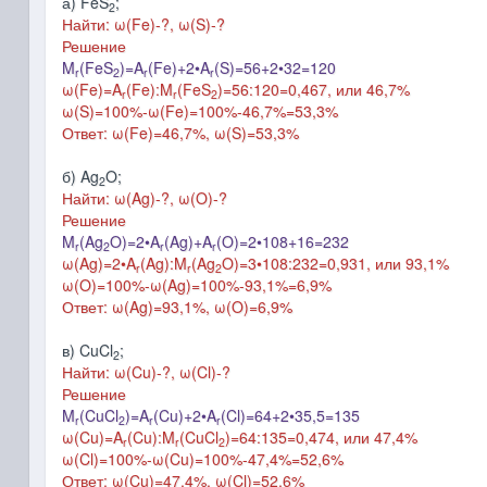
а) FeS
;
2
Найти: ω(Fe)-?, ω(S)-?
Решение
M
(FeS
)=A
(Fe)+2•A
(S)=56+2•32=120
r
2
r
r
ω(Fe)=A
(Fe):M
(FeS
)=56:120=0,467, или 46,7%
r
r
2
ω(S)=100%-ω(Fe)=100%-46,7%=53,3%
Ответ: ω(Fe)=46,7%, ω(S)=53,3%
б) Ag
O;
2
Найти: ω(Ag)-?, ω(O)-?
Решение
M
(Ag
O)=2•A
(Ag)+A
(O)=2•108+16=232
r
2
r
r
ω(Ag)=2•A
(Ag):M
(Ag
O)=3•108:232=0,931, или 93,1%
r
r
2
ω(O)=100%-ω(Ag)=100%-93,1%=6,9%
Ответ: ω(Ag)=93,1%, ω(O)=6,9%
в) CuCl
;
2
Найти: ω(Cu)-?, ω(Cl)-?
Решение
M
(CuCl
)=A
(Cu)+
2•
A
(Cl)=64+2•35,5=135
r
2
r
r
ω(Cu)=A
(Cu):M
(CuCl
)=64:135=0,474, или 47,4%
r
r
2
ω(Cl)=100%-ω(Cu)=100%-47,4%=52,6%
Ответ: ω(Cu)=47,4%, ω(Cl)=52,6%