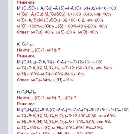
Решение
M
(CuSO
)=A
(Cu)+A
(S)+4•A
(O)=64+32+4•16=160
r
4
r
r
r
ω(Cu)=A
(Cu):M
(CuSO
)=64:160=0,40, или 40%
r
r
4
ω(S)=A
(S):M
(CuSO
)=32:100=0,2, или 20%
r
r
4
ω(O)=100%-ω(Cu)-
ω(S)
=100%-40%-20%=40%
Ответ: ω(Cu)=40%, ω(S)=20%,
ω(O)=40%
в) C
H
;
7
16
Найти: ω(C)-?, ω(H)-?
Решение
M
(C
H
)=7•A
(C)+16•A
(H)=7•12+16•1=160
r
7
16
r
r
ω(C)=7•A
(C):M
(C
H
)=7•12:160=0,84, или 84%
r
r
7
16
ω(H)=100%-ω(C)=100%-84%=16%
Ответ: ω(C)=84%, ω(H)=16%
г) C
H
O
.
5
8
2
Найти: ω(C)-?, ω(H)-?,
ω(O)-?
Решение
M
(C
H
O
)=5
•
A
(C)+8
•
A
(H)+2•A
(O)=5
•12
+8
•1
+2•16=100
r
5
8
2
r
r
r
ω(C)=5•A
(C):M
(C
H
O
)=5
•12
:100=0,60, или 60%
r
r
5
8
2
ω(H)=8
•
A
(H):M
(C
H
O
)=8
•1
:100=0,08, или 8%
r
r
5
8
2
ω(O)=100%-ω(C)-
ω(H)
=100%-60%-8%=32%
Ответ: ω(C)=60%, ω(H)=8%,
ω(O)=32%