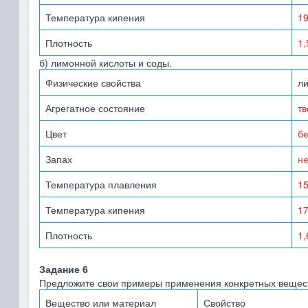
Температура кипения
1
Плотность
1,
б) лимонной кислоты и соды.
Физические свойства
ли
Агрегатное состояние
т
Цвет
б
Запах
не
Температура плавления
1
Температура кипения
1
Плотность
1,
Задание 6
Предложите свои примеры применения конкретных веществ
Вещество или материал
Свойство