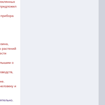
теклянных
 предложил
о прибора
езина,
ы растений
ести
 слышим о
зводств,
не.
человеку и
ятельно.