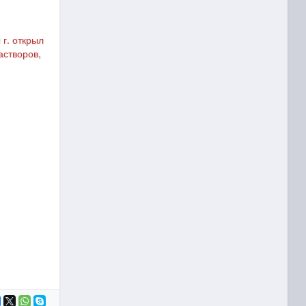
 г. открыл
астворов,