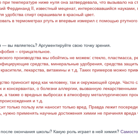
 при температуре ниже нуля она затвердевала, что вызывало на с
ский Фердинанд II, известный меценат, интересовавшийся науками,
ля удобства спирт окрашивали в красный цвет.
овать в термометрах ртуть и впервые измерил с помощью ртутног
— вы являетесь? Аргументируйте свою точку зрения.
офобия – отрицательное.
еского производства мы обойтись не можем: стекло, пластмасса, р
зинфицирующие средства, минеральные удобрения, средства защит
красители, лекарства, витамины и т.д. Таких примеров можно прив
ство приносит вред как человеку, так и окружающей среде. Часто
х и консервантах, о болезни аллергии, вызванную лекарственными
а также о вредных выбросах в атмосферу металлургических прои
роисхождения и т.д.
сит только пользу или наносит только вред. Правда лежит посереди
ь, нужно применять научные достижения химии не причиняя вреда 
 после окончания школы? Какую роль играет в ней химия?
Самосто