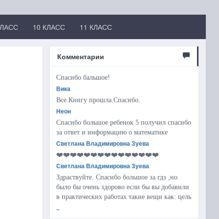
КЛАСС
10 КЛАСС
11 КЛАСС
Комментарии
Спасибо бальшое!
Вика
Все.Книгу прошла.Спасибо.
Неон
Спасибо большое ребенок 5 получил спасибо
за ответ и информацию о математике
Светлана Владимировна Зуева
❤️❤️❤️❤️❤️❤️❤️❤️❤️❤️❤️❤️❤️❤️❤️
Светлана Владимировна Зуева
Здраствуйте. Спасибо большое за гдз ,но
было бы очень здорово если бы вы добавили
в практических работах такие вещи как: цель
..