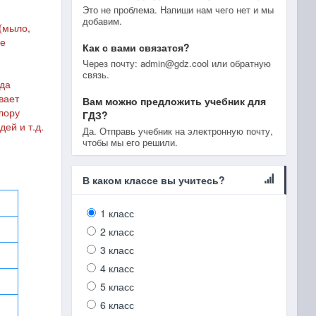
Это не проблема. Напиши нам чего нет и мы
добавим.
 (мыло,
ые
Как с вами связатся?
Через почту: admin@gdz.cool или обратную
связь.
жда
вает
Вам можно предложить учебник для
лору
ГДЗ?
ей и т.д.
Да. Отправь учебник на электронную почту,
чтобы мы его решили.
В каком классе вы учитесь?
1 класс
2 класс
3 класс
4 класс
5 класс
6 класс