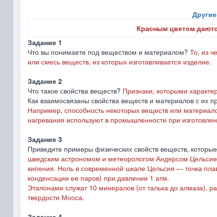
Другие
Красным цветом даютс
Задание 1
Что вы понимаете под веществом и материалом?
То, из 
или смесь веществ, из которых изготавливается изделие.
Задание 2
Что такое свойства веществ?
Признаки, которыми характер
Как взаимосвязаны свойства веществ и материалов с их
Например, способность некоторых веществ или материало
нагревания используют в промышленности при изготовлен
Задание 3
Приведите примеры физических свойств веществ, которые
шведским астрономом и метеорологом Андерсом Цельсием
кипения. Ноль в современной шкале Цельсия ― точка плав
конденсации ее паров) при давлении 1 атм.
Эталонами служат 10 минералов (от талька до алмаза), 
твердости Мооса.
Задание 4