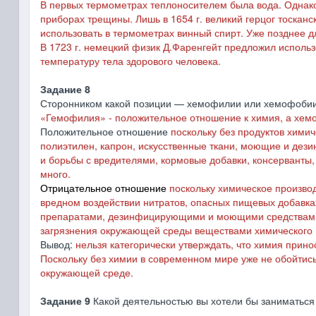
В первых термометрах теплоносителем была вода. Однако
приборах трещины. Лишь в 1654 г. великий герцог тоскан
использовать в термометрах винный спирт. Уже позднее д
В 1723 г. немецкий физик Д.Фаренгейт предложил использ
температуру тела здорового человека.
Задание 8
Сторонником какой позиции — хемофилии или хемофобии 
«Гемофилия» - положительное отношение к химия, а хем
Положительное отношение
поскольку без продуктов химич
полиэтилен, капрон, искусственные ткани, моющие и де
и борьбы с вредителями, кормовые добавки, консерванты, 
много.
Отрицательное отношение
поскольку химическое производ
вредном воздействии нитратов, опасных пищевых добавка
препаратами, дезинфицирующими и моющими средствами, 
загрязнения окружающей среды веществами химического п
Вывод:
нельзя категорически утверждать, что химия прино
Поскольку без химии в современном мире уже не обойтис
окружающей среде.
Задание 9
Какой деятельностью вы хотели бы заниматься