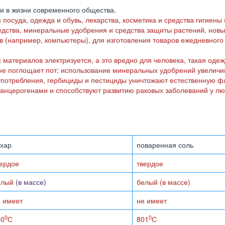
и в жизни современного общества.
посуда, одежда и обувь, лекарства, косметика и средства гигиены
дства, минеральные удобрения и средства защиты растений, нов
 (например, компьютеры), для изготовления товаров ежедневного
х материалов электризуется, а это вредно для человека, такая оде
 не поглощает пот; использование минеральных удобрений увеличи
 употребления, гербициды и пестициды уничтожают естественную ф
нцерогенами и способствуют развитию раковых заболеваний у люд
ахар
поваренная соль
вердое
твердое
елый
(в массе)
белый (в массе)
 имеет
не имеет
0
0
60
С
801
С