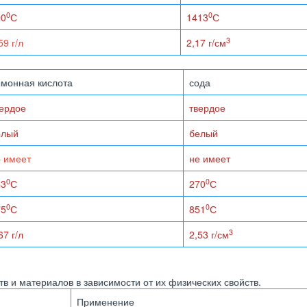
0
0
90
С
1413
С
3
59 г/л
2,17 г/см
монная кислота
сода
вердое
твердое
елый
белый
 имеет
не имеет
0
0
53
С
270
С
0
0
75
С
851
С
3
67 г/л
2,53 г/см
 и материалов в зависимости от их физических свойств.
Применение