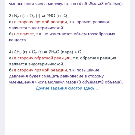
уменьшения числа молекул газов (4 объёма⇄3 объёма).
3) N
(г) + O
(г) ⇄ 2NO (г)- Q
2
2
а)
в сторону прямой реакции,
т.к. прямая реакция
является эндотермической.
б)
не влияет,
т.к. не изменяется объём газообразных
веществ.
4) 2H
(г) + O
(г) ⇄ 2H
O (пара) + Q
2
2
2
а)
в сторону обратной реакции,
т.к. обратная реакция
является эндотермической.
б)
в сторону прямой реакции,
т.к.
п
овышение
давления будет смещать равновесие в сторону
уменьшения числа молекул газов (3 объёма⇄2 объёма).
Другие задания смотри здесь...