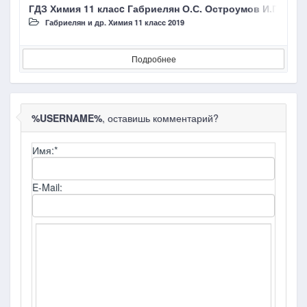
ГДЗ Химия 11 класc Габриелян О.С. Остроумов И.Г. С
Г
Габриелян и др. Химия 11 класc 2019
Подробнее
%USERNAME%
, оставишь комментарий?
Имя:
*
E-Mail: