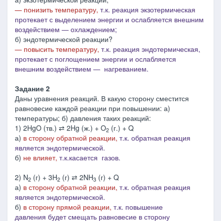
— понизить температуру,
т.к. реакция экзотермическая
протекает с выделением энергии и
ослабляется внешним
воздействием ― охлаждением
;
б) эндотермической реакции?
— повысить
температуру,
т.к. реакция эндотермическая,
протекает с поглощением энергии и ослабляется
внешним воздействием ― нагреванием.
Задание 2
Даны уравнения реакций. В какую сторону сместится
равновесие каждой реакции при повышении: а)
температуры; б) давления таких реакций:
1) 2HgO (тв.) ⇄ 2Hg (ж.) + O
(г.) + Q
2
а)
в сторону обратной реакции,
т.к. обратная реакция
является эндотермической.
б)
не влияет,
т.к.касается газов.
2) N
(г) + 3H
(г) ⇄ 2NH
(г) + Q
2
2
3
а)
в сторону обратной реакции,
т.к. обратная реакция
является эндотермической.
б)
в сторону прямой реакции,
т.к.
п
овышение
давления будет смещать равновесие в сторону