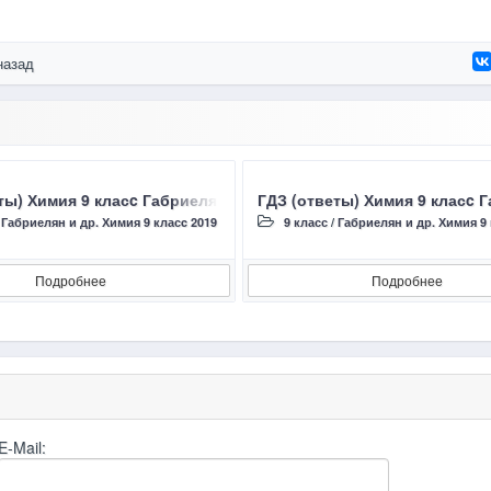
назад
., Сладков С.А. 2019 ЛАБОРАТОРНЫЙ ОПЫТ №14, №15, №16, №17
ты) Химия 9 класc Габриелян О.С. , Остроумов И.Г., Сладко
ГДЗ (ответы) Химия 9 класc 
/
Габриелян и др. Химия 9 класc 2019
9 класс
/
Габриелян и др. Химия 9 
Подробнее
Подробнее
E-Mail: