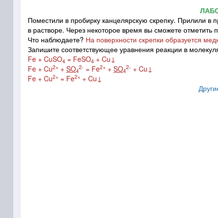
ЛАБ
Поместили в пробирку канцелярскую скрепку. Прилили в пр
в растворе. Через некоторое время вы сможете отметить 
Что наблюдаете?
На поверхности скрепки образуется медн
Запишите соответствующее уравнения реакции в молекул
Fe + CuSO
= FeSO
+ Cu↓
4
4
2+
2-
2+
2-
Fe + Cu
+
SO
= Fe
+
SO
+ Cu↓
4
4
2+
2+
Fe + Cu
= Fe
+ Cu↓
Други