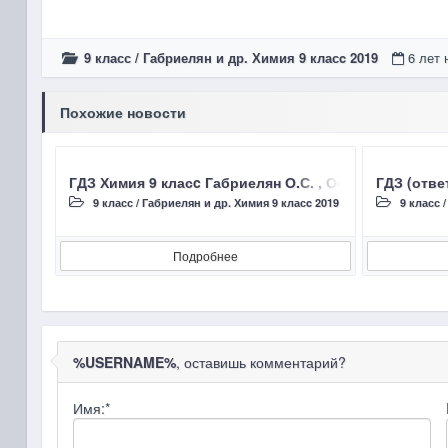
9 класс
/
Габриелян и др. Химия 9 класc 2019
6 лет 
Похожие новости
ГДЗ Химия 9 класc Габриелян О.С. , Остроумов И.Г
ГДЗ (отве
9 класс
/
Габриелян и др. Химия 9 класc 2019
9 класс
Подробнее
%USERNAME%
, оставишь комментарий?
Имя:
*