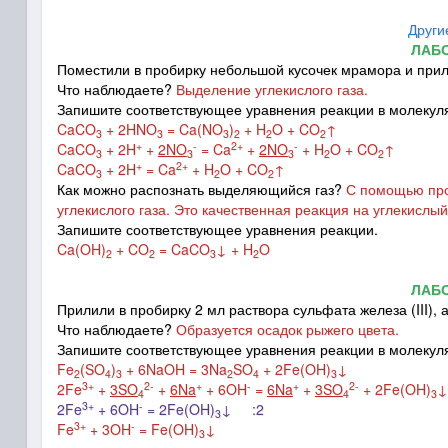
Други
ЛАБ
Поместили в пробирку небольшой кусочек мрамора и прили
Что наблюдаете?
Выделение углекислого газа.
Запишите соответствующее уравнения реакции в молекул
CaCO
+ 2HNO
= Ca(NO
)
+ H
O + CO
↑
3
3
3
2
2
2
+
-
2+
-
CaCO
+ 2H
+
2NO
= Ca
+
2NO
+ H
O + CO
↑
3
3
3
2
2
+
2+
CaCO
+ 2H
= Ca
+ H
O + CO
↑
3
2
2
Как можно распознать выделяющийся газ?
С помощью проз
углекислого газа. Это качественная реакция на углекислый 
Запишите соответствующее уравнения реакции.
Ca(OH)
+ CO
= CaCO
↓ + H
O
2
2
3
2
ЛАБ
Прилили в пробирку 2 мл раствора сульфата железа (III), 
Что наблюдаете?
Образуется
осадок рыжего цвета.
Запишите соответствующее уравнения реакции в молекул
Fe
(SO
)
+ 6NaOH = 3Na
SO
+ 2Fe(OH)
↓
2
4
3
2
4
3
3+
2-
+
-
+
2-
2Fe
+
3SO
+
6Na
+ 6OH
=
6Na
+
3SO
+ 2Fe(OH)
↓
4
4
3
3+
-
2Fe
+ 6OH
= 2Fe(OH)
↓ :2
3
3+
-
Fe
+ 3OH
= Fe(OH)
↓
3