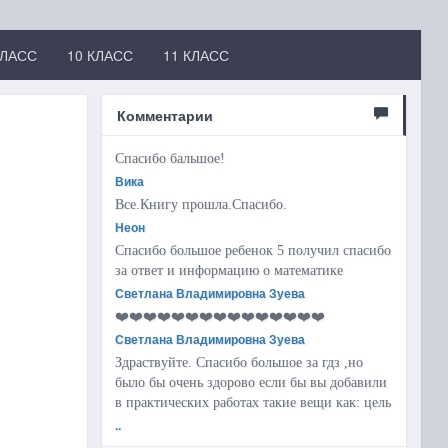
КЛАСС
10 КЛАСС
11 КЛАСС
Комментарии
Спасибо бальшое!
Вика
Все.Книгу прошла.Спасибо.
Неон
Спасибо большое ребенок 5 получил спасибо
за ответ и информацию о математике
Светлана Владимировна Зуева
❤️❤️❤️❤️❤️❤️❤️❤️❤️❤️❤️❤️❤️❤️❤️
Светлана Владимировна Зуева
Здраствуйте. Спасибо большое за гдз ,но
было бы очень здорово если бы вы добавили
в практических работах такие вещи как: цель
..