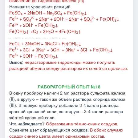
окисление до гидроксида железа (III).
Напишите уравнения реакций.
FeSO
+ 2NaOH = Na
SO
+ Fe(OH)
↓
4
2
4
2
2+
2-
+
-
+
2-
Fe
+
SO
+
2Na
+ 2OH
=
2Na
+
SO
+ Fe(OH)
↓
4
4
2
2+
-
Fe
+ 2OH
= Fe(OH)
↓
2
Fe(OH)
↓ +O
+ 2Н
O = 4Fе(ОН)
↓
2
2
2
3
-------------------------------------
FeCl
+ 3NaOH = 3NaCl + Fe(OH)
↓
3
3
3+
-
+
-
+
-
Fe
+
3Cl
+
3Na
+ 3OH
=
3Na
+
3Cl
+ Fe(OH)
↓
3
3+
-
Fe
+ 3OH
= Fe(OH)
↓
3
Вывод:
нерастворимые гидроксиды можно получить
реакцией обмена между раствором их солей со щелочью.
ЛАБОРАТОРНЫЙ ОПЫТ №18
В одну пробирку налили 2 мл раствора сульфата железа
(II), в другую – такой же объём раствора хлорида железа
(III). В первую пробирку добавили 3-4 капли раствора
красной кровяной соли, во вторую – 3-4 капли раствора
жёлтой кровяной соли.
Что наблюдаете?
Образование тёмно-синих осадков.
Сравните цвет образующихся осадков.
В обоих случаях
осадок синего цвета имеет одинаковый состав.