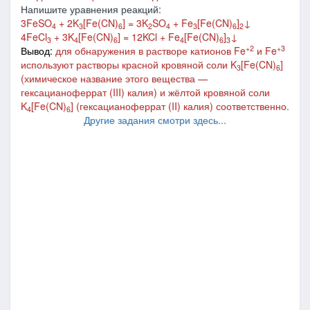
Напишите уравнения реакций:
3FeSO
+ 2K
[Fe(CN)
] = 3K
SO
+ Fe
[Fe(CN)
]
↓
4
3
6
2
4
3
6
2
4FeCl
+ 3K
[Fe(CN)
] = 12KCl + Fe
[Fe(CN)
]
↓
3
4
6
4
6
3
+2
+3
Вывод:
для обнаружения в растворе катионов Fe
и Fe
используют растворы красной кровяной соли
K
[Fe(CN)
]
3
6
(химическое название этого вещества —
гексацианоферрат (III) калия) и жёлтой кровяной соли
K
[Fe(CN)
]
(гексацианоферрат (II) калия) соответственно.
4
6
Другие задания смотри здесь...