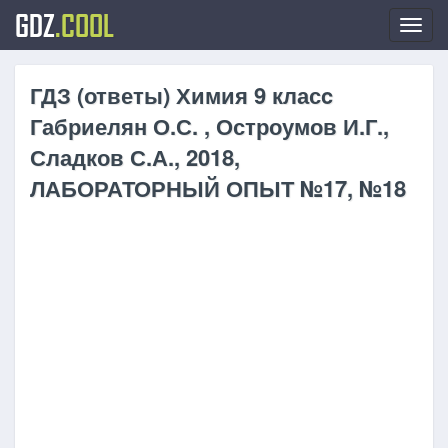
GDZ
.COOL
Toggl
navig
ГДЗ (ответы) Химия 9 класc
Габриелян О.С. , Остроумов И.Г.,
Сладков С.А., 2018,
ЛАБОРАТОРНЫЙ ОПЫТ №17, №18