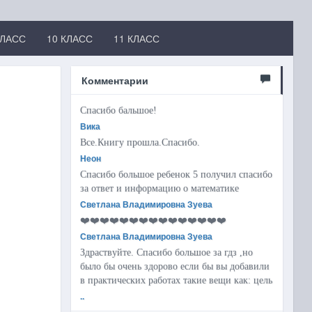
КЛАСС
10 КЛАСС
11 КЛАСС
Комментарии
Спасибо бальшое!
Вика
Все.Книгу прошла.Спасибо.
Неон
Спасибо большое ребенок 5 получил спасибо
за ответ и информацию о математике
Светлана Владимировна Зуева
❤️❤️❤️❤️❤️❤️❤️❤️❤️❤️❤️❤️❤️❤️❤️
Светлана Владимировна Зуева
Здраствуйте. Спасибо большое за гдз ,но
было бы очень здорово если бы вы добавили
в практических работах такие вещи как: цель
..