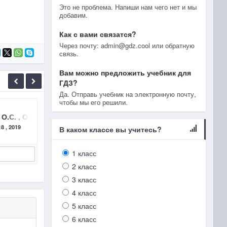
Это не проблема. Напиши нам чего нет и мы
добавим.
Как с вами связатся?
Через почту: admin@gdz.cool или обратную
связь.
Вам можно предложить учебник для
ГДЗ?
Да. Отправь учебник на электронную почту,
чтобы мы его решили.
 2018, §27 РАСТВОРЫ. МАССОВАЯ ДОЛЯ РАСТВОРЁННОГО ВЕЩЕСТВ
н О.С. , Остроумов И.Г., Сладков С.А. 2019 §4 ФИЗИЧЕСКИ
ГДЗ Химия 8 класc Габриелян О.С. , Остроумов
ГДЗ Х
8 , 2019
Габриелян и др. Химия 8 класc 2018 , 2019
Габ
В каком классе вы учитесь?
1 класс
Подробнее
2 класс
3 класс
4 класс
5 класс
6 класс