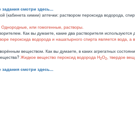
 задания смотри здесь...
й (кабинета химии) аптечки: раствором пероксида водорода, спир
?
Однородные, или гомогенные, растворы.
ворителем. Как вы думаете, какие два растворителя используются 
воре пероксида водорода и нашатырного спирта является вода, а 
ворённым веществом. Как вы думаете, в каких агрегатных состоян
 вещества?
Жидкое
вещество пероксид водорода Н
О
, твердое вещ
2
2
 задания смотри здесь...