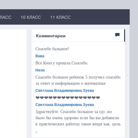
КЛАСС
10 КЛАСС
11 КЛАСС
Комментарии
Спасибо бальшое!
Вика
Все.Книгу прошла.Спасибо.
Неон
Спасибо большое ребенок 5 получил спасибо
за ответ и информацию о математике
Светлана Владимировна Зуева
❤️❤️❤️❤️❤️❤️❤️❤️❤️❤️❤️❤️❤️❤️❤️
Светлана Владимировна Зуева
Здраствуйте. Спасибо большое за гдз ,но
было бы очень здорово если бы вы добавили
в практических работах такие вещи как: цель
..