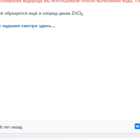
собирания водорода мы использовали способ вытеснения воды, т.к
её образуется ещё и хлорид цинка ZnCl
.
2
 задания смотри здесь...
6 лет назад