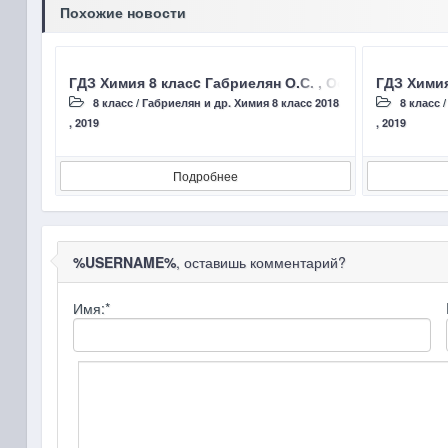
Похожие новости
ГДЗ Химия 8 класc Габриелян О.С. , Остроумов И.Г
ГДЗ Химия
8 класс
/
Габриелян и др. Химия 8 класc 2018
8 класс
, 2019
, 2019
Подробнее
%USERNAME%
, оставишь комментарий?
Имя:
*