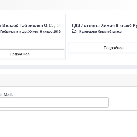
., Сладков С.А., 2018, ЛАБОРАТОРНЫЙ ОПЫТ №7, №8
 8 класc Габриелян О.С. , Остроумов И.Г., Сладков С.А., 2
ГДЗ / ответы Химия 8 класc 
/
Габриелян и др. Химия 8 класc 2018
Кузнецова Химия 8 класc
Подробнее
Подробнее
E-Mail: