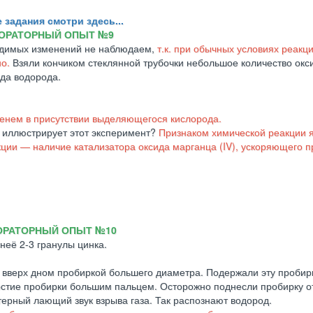
 задания смотри здесь...
ОРАТОРНЫЙ ОПЫТ №9
Видимых изменений не наблюдаем,
т.к. при обычных условиях реакц
о.
Взяли кончиком стеклянной трубочки небольшое количество окс
ида водорода.
енем в присутствии выделяющегося кислорода.
и иллюстрирует этот эксперимент?
Признаком химической реакции 
ции ― наличие катализатора оксида марганца (IV), ускоряющего п
ОРАТОРНЫЙ ОПЫТ №10
неё 2-3 гранулы цинка.
 вверх дном пробиркой большего диаметра. Подержали эту пробирк
рстие пробирки большим пальцем. Осторожно поднесли пробирку о
ерный лающий звук взрыва газа. Так распознают водород.