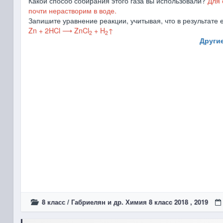
Какой способ собирания этого газа вы использовали?
Для 
почти нерастворим в воде.
Запишите уравнение реакции, учитывая, что в результате 
Zn + 2HCl ⟶ ZnCl
+ H
↑
2
2
Другие
8 класс
/
Габриелян и др. Химия 8 класc 2018 , 2019