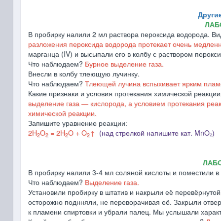
Другие
ЛАБ
В пробирку налили 2 мл раствора пероксида водорода. 
разложения пероксида водорода протекает очень медленн
марганца (IV) и высыпали его в колбу с раствором перокс
Что наблюдаем?
Бурное выделение газа.
Внесли в колбу тлеющую лучинку.
Что наблюдаем?
Тлеющей лучина вспыхивает ярким плам
Какие признаки и условия протекания химической реакци
выделение газа ― кислорода, а условием протекания реак
химической реакции.
Запишите уравнение реакции:
2H
O
= 2H
O + O
↑
(над стрелкой напишите кат. MnO₂)
2
2
2
2
ЛАБ
В пробирку налили 3-4 мл соляной кислоты и поместили в 
Что наблюдаем?
Выделение газа.
Установили пробирку в штатив и накрыли её перевёрнутой
осторожно поднняли, не переворачивая её. Закрыли отве
к пламени спиртовки и убрали палец. Мы услышали характ