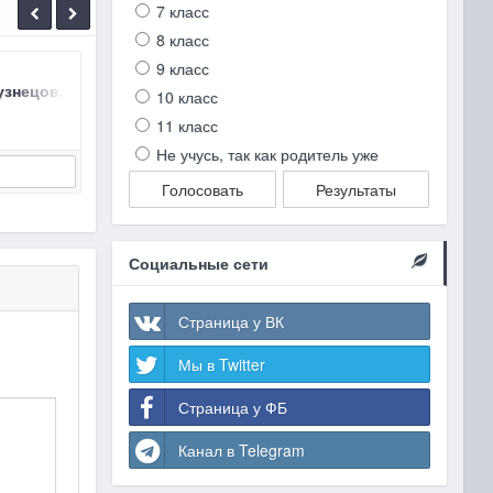
7 класс
8 класс
9 класс
018, ЛАБОРАТОРНЫЙ ОПЫТ №4, №5, №6
Кузнецова Н.Е. §17 Сущность, признаки и условия протекания
ГДЗ Химия 8 класc Рудзитис Г.Е., Фельдман Ф.Г.
ГДЗ Х
10 класс
Рудзитис ХИМИЯ 8 класc 2019
Габр
11 класс
Не учусь, так как родитель уже
Подробнее
Голосовать
Результаты
Социальные сети
Страница у ВК
Мы в Twitter
Страница у ФБ
Канал в Telegram