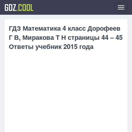
GDZ
.COOL
Toggl
navig
ГДЗ Математика 4 класс Дорофеев
Г В, Миракова Т Н страницы 44 – 45
Ответы учебник 2015 года