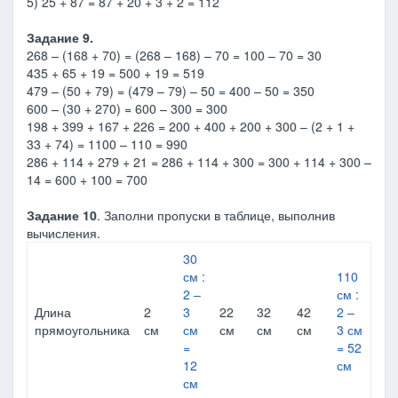
5) 25 + 87 = 87 + 20 + 3 + 2 = 112
Задание 9.
268 – (168 + 70) = (268 – 168) – 70 = 100 – 70 = 30
435 + 65 + 19 = 500 + 19 = 519
479 – (50 + 79) = (479 – 79) – 50 = 400 – 50 = 350
600 – (30 + 270) = 600 – 300 = 300
198 + 399 + 167 + 226 = 200 + 400 + 200 + 300 – (2 + 1 +
33 + 74) = 1100 – 110 = 990
286 + 114 + 279 + 21 = 286 + 114 + 300 = 300 + 114 + 300 –
14 = 600 + 100 = 700
Задание 10
. Заполни пропуски в таблице, выполнив
вычисления.
30
см :
110
2 –
см :
Длина
2
3
22
32
42
2 –
прямоугольника
см
см
см
см
см
3 см
=
= 52
12
см
см