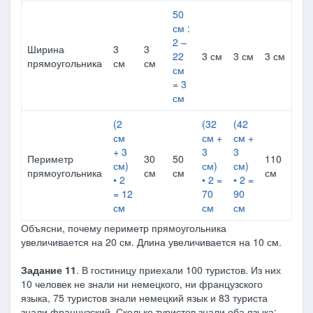
50
см :
2 –
Ширина
3
3
22
3 см
3 см
3 см
прямоугольника
см
см
см
= 3
см
(2
(32
(42
см
см +
см +
+ 3
3
3
Периметр
30
50
110
см)
см)
см)
прямоугольника
см
см
см
• 2
• 2 =
• 2 =
= 12
70
90
см
см
см
Объясни, почему периметр прямоугольника
увеличивается на 20 см. Длина увеличивается на 10 см.
Задание 11
. В гостиницу приехали 100 туристов. Из них
10 человек не знали ни немецкого, ни французского
языка, 75 туристов знали немецкий язык и 83 туриста
знали французский. Сколько туристов знали оба языка: