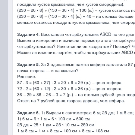
посадили кустов крыжовника, чем кустов смородины).
(230 – 20 • 8) + (150 – 30 • 4) = 100 (к.) – кустов осталось 
(230 – 20 • 8) – (150 – 30 • 4) (к.) = 40 – на столько бол
меньше осталось посадить кустов крыжовника, чем смород
Задание 4
. Восстанови четырёхугольник ABCD по его диа
Выполни измерения и вычисли периметр этого четырёхугол
четырёхугольника? Является ли он квадратом? Почему? Че
Можно ли изменить чертёж, чтобы четырёхугольник ABCD с
Задание 5.
За 3 одинаковые пакета кефира заплатили 87 р
пачка творога — и на сколько?
Решение.
87 : 3 = (60 + 27) : 3 = 20 + 9 = 29 (р.) – цена кефира.
72 : 2 = (60 + 12) : 2 = 30 + 6 = 36 (р.) – цена творога.
36 – 29 = 36 – 26 – 3 = 7 (р.) – на столько рублей цена т
Ответ: на 7 рублей цена творога дороже, чем кефира.
Задание 6.
1) Вырази в сантиметрах: 6 м; 25 дм; 1 м 8 см;
1) 6 м = 6 • 1 м = 6 • 100 см = 600 см
25 дм = 25 • 1 дм = 25 • 10 см = 250 см
1 м 8 см = 1 м + 8 см = 100 см + 8 см = 108 см