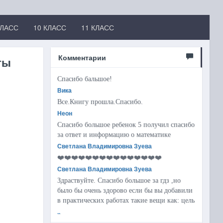
КЛАСС
10 КЛАСС
11 КЛАСС
Комментарии
ты
Спасибо бальшое!
Вика
Все.Книгу прошла.Спасибо.
Неон
Спасибо большое ребенок 5 получил спасибо
за ответ и информацию о математике
Светлана Владимировна Зуева
❤️❤️❤️❤️❤️❤️❤️❤️❤️❤️❤️❤️❤️❤️❤️
Светлана Владимировна Зуева
Здраствуйте. Спасибо большое за гдз ,но
было бы очень здорово если бы вы добавили
в практических работах такие вещи как: цель
..