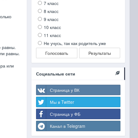
7 класс
8 класс
только
9 класс
10 класс
11 класс
Не учусь, так как родитель уже
е равны.
Голосовать
Результаты
ли равны.
ира или
Социальные сети
Страница у ВК
Мы в Twitter
Страница у ФБ
Канал в Telegram