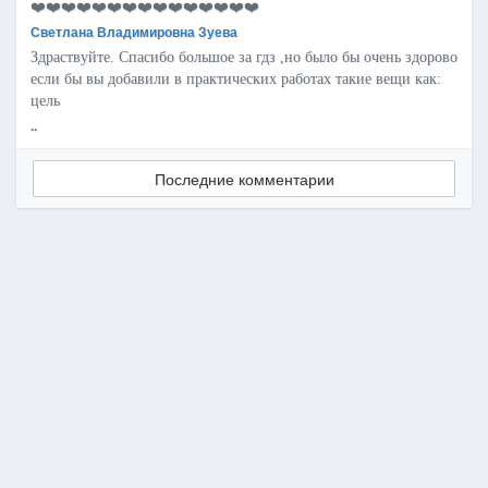
❤️❤️❤️❤️❤️❤️❤️❤️❤️❤️❤️❤️❤️❤️❤️
Светлана Владимировна Зуева
Здраствуйте. Спасибо большое за гдз ,но было бы очень здорово
если бы вы добавили в практических работах такие вещи как:
цель
..
Последние комментарии