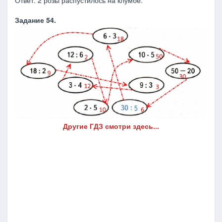
Ответ: 2 розы распустилось на клумбе.
Задание 54.
Другие ГДЗ смотри здесь...