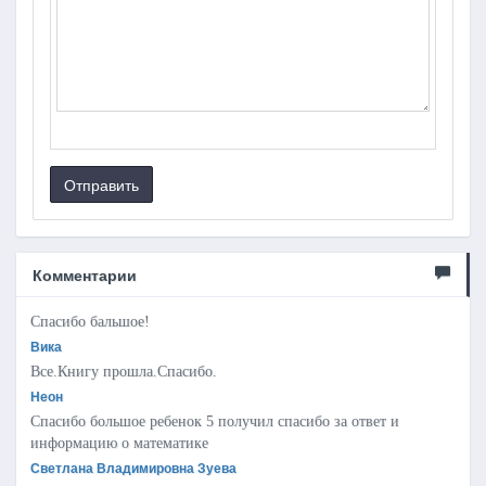
Отправить
Комментарии
Спасибо бальшое!
Вика
Все.Книгу прошла.Спасибо.
Неон
Спасибо большое ребенок 5 получил спасибо за ответ и
информацию о математике
Светлана Владимировна Зуева