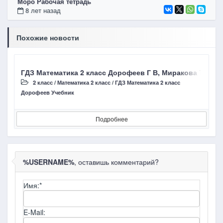
Моро Рабочая тетрадь
8 лет назад
Похожие новости
ГДЗ Математика 2 класс Дорофеев Г В, Миракова Т Н стр
Г
2 класс
/
Математика 2 класс
/
ГДЗ Математика 2 класс
Дорофеев Учебник
В
Подробнее
%USERNAME%
, оставишь комментарий?
Имя:
*
E-Mail: