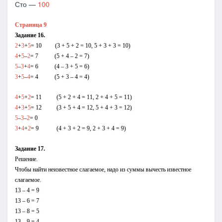
Сто —
100
Страница 9
Задание 16.
2
+
3
+
5
= 10 (3 + 5 + 2 = 10, 5 + 3 + 3 = 10)
4
+
5
–
2
= 7 (5 + 4 – 2 = 7)
5
–
3
+
4
= 6 (4 – 3 + 5 = 6)
3
+
5
–
4
= 4 (5 + 3 – 4 = 4)
4
+
5
+
2
= 11 (5 + 2 + 4 = 11, 2 + 4 + 5 = 11)
4
+
3
+
5
= 12 (3 + 5 + 4 = 12, 5 + 4 + 3 = 12)
5
–
3
–
2
= 0
3
+
4
+
2
= 9 (4 + 3 + 2 = 9, 2 + 3 + 4 = 9)
Задание 17.
Решение.
Чтобы найти неизвестное слагаемое, надо из суммы вычесть известное
слагаемое.
13 – 4 = 9
13 – 6 = 7
13 – 8 = 5
13 – 9 = 4