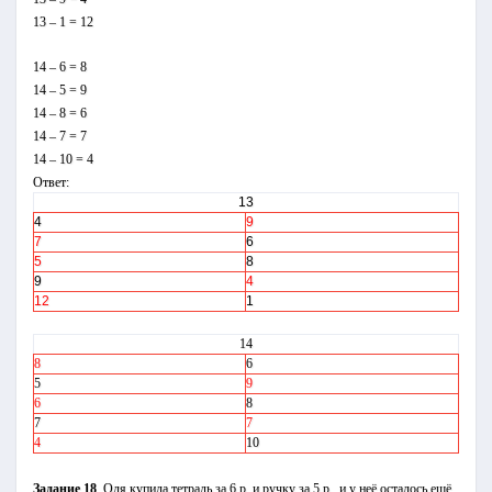
13 – 1 = 12
14 – 6 = 8
14 – 5 = 9
14 – 8 = 6
14 – 7 = 7
14 – 10 = 4
Ответ:
13
4
9
7
6
5
8
9
4
12
1
14
8
6
5
9
6
8
7
7
4
10
Задание 18
. Оля купила тетрадь за 6 р. и ручку за 5 р., и у неё осталось ещё