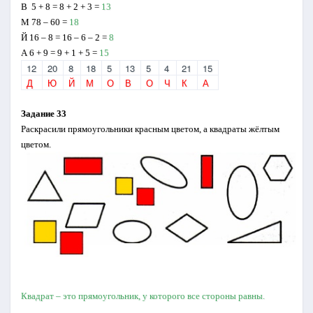
В 5 + 8 = 8 + 2 + 3 =
13
М 78 – 60 =
18
Й 16 – 8 = 16 – 6 – 2 =
8
А 6 + 9 = 9 + 1 + 5 =
15
12
20
8
18
5
13
5
4
21
15
Д
Ю
Й
М
О
В
О
Ч
К
А
Задание 33
Раскрасили прямоугольники красным цветом, а квадраты жёлтым
цветом.
Квадрат – это прямоугольник, у которого все стороны
равны.