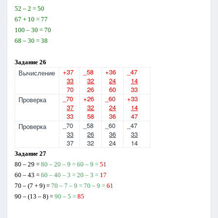
52 – 2 = 50
67 + 10 = 77
100 – 30 = 70
68 – 30 = 38
Задание 26
+37
_58
+36
_47
Вычисление
33
32
24
14
70
26
60
33
_70
+26
_60
+33
Проверка
37
32
24
14
33
58
36
47
_70
_58
_60
_47
Проверка
33
26
36
33
37
32
24
14
Задание 27
80 – 29 =
80 – 20 – 9 = 60 – 9 =
51
60 – 43 =
60 – 40 – 3 = 20 – 3 =
17
70 – (7 + 9) =
70 – 7 – 9 = 70 – 9 =
61
90 – (13 – 8) =
90 – 5 =
85