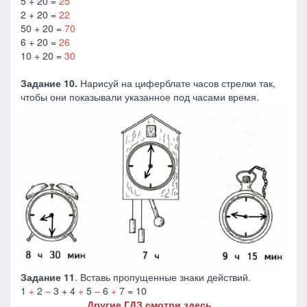
5 + 20 =
25
2 + 20 =
22
50 + 20 =
70
6 + 20 =
26
10 + 20 =
30
Задание 10.
Нарисуй на циферблате часов стрелки так,
чтобы они показывали указанное под часами время.
Задание 11
. Вставь пропущенные знаки действий.
1
+
2
–
3 + 4
+
5
–
6
+
7 = 10
Другие ГДЗ смотри здесь...