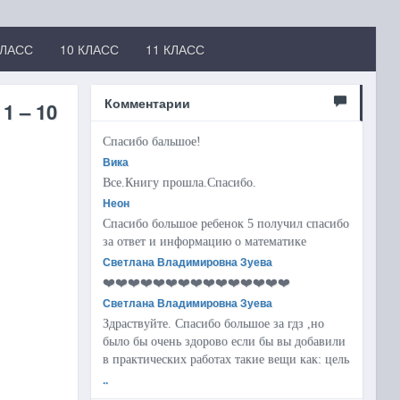
КЛАСС
10 КЛАСС
11 КЛАСС
Комментарии
1 – 10
Спасибо бальшое!
Вика
Все.Книгу прошла.Спасибо.
Неон
Спасибо большое ребенок 5 получил спасибо
за ответ и информацию о математике
Светлана Владимировна Зуева
❤️❤️❤️❤️❤️❤️❤️❤️❤️❤️❤️❤️❤️❤️❤️
Светлана Владимировна Зуева
Здраствуйте. Спасибо большое за гдз ,но
было бы очень здорово если бы вы добавили
в практических работах такие вещи как: цель
..