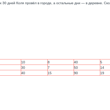
х 30 дней Коля провёл в городе, а остальные дни — в деревне. Ск
10
8
40
5
30
7
50
14
40
15
90
19