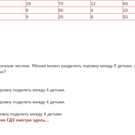
18
70
12
60
9
50
4
10
9
20
8
50
начным числом. Яблоки можно разделить поровну между 5 детьми, 
не?
оровну поделить между 4 детьми.
оровну поделить между 4 детьми.
ровну поделить между 4 детьми.
ие ГДЗ смотри здесь...