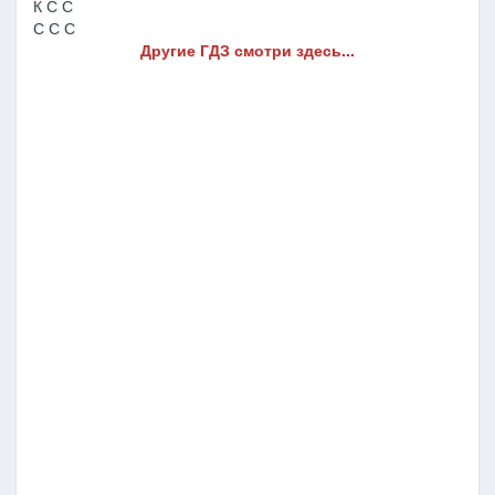
К С С
С С С
Другие ГДЗ смотри здесь...