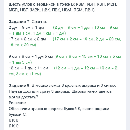
Шесть углов с вершиной в точке В: КВМ, КВН, КВП, МВН,
МБП, НВП (МВК, НВК, ПВК, НВМ, ПБМ, ПВН)
Задание 7
. Сравни.
2 дм – 9 см > 1 дм
(2 дм – 9 см = 1 дм + 10 см – 9 см
= 1 дм 1 см, 1 дм 1 см > 1 дм)
17 см + 2 см < 2 дм
(17 см + 2 см = 19 см, 2 дм = 20 см,
19 см < 20 см)
9 см + 6 см = 1 дм 5 см
(9 см + 6 см = 15 см = 10 см + 5 см
= 1 дм 5 см)
12 см – 1 дм < 11 см
(12 см – 1 дм = 12 см – 10 см = 2
см, 2 см < 11 см)
Задание 8
. В мешке лежат 3 красных шарика и 3 синих.
Наугад достали сразу 3 шарика. Шарики каких цветов
могли достать?
Решение.
Обозначим красные шарики буквой К, синие шарики
буквой С.
К К К
К К С