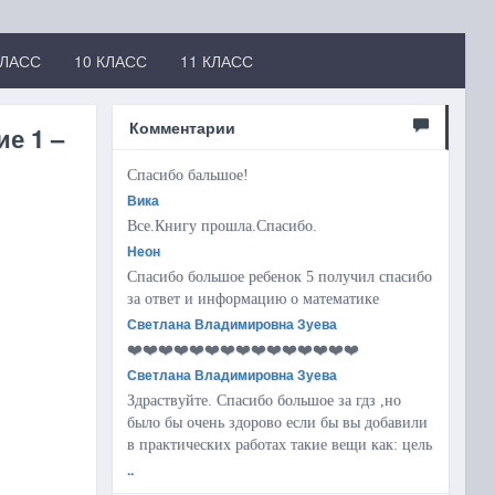
КЛАСС
10 КЛАСС
11 КЛАСС
Комментарии
ие 1 –
Спасибо бальшое!
Вика
Все.Книгу прошла.Спасибо.
Неон
Спасибо большое ребенок 5 получил спасибо
за ответ и информацию о математике
Светлана Владимировна Зуева
❤️❤️❤️❤️❤️❤️❤️❤️❤️❤️❤️❤️❤️❤️❤️
Светлана Владимировна Зуева
Здраствуйте. Спасибо большое за гдз ,но
было бы очень здорово если бы вы добавили
в практических работах такие вещи как: цель
..