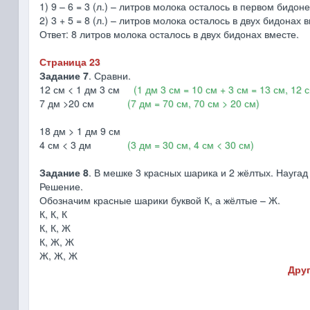
1) 9 – 6 = 3 (л.) – литров молока осталось в первом бидоне
2) 3 + 5 = 8 (л.) – литров молока осталось в двух бидонах 
Ответ: 8 литров молока осталось в двух бидонах вместе.
Страница 23
Задание 7
. Сравни.
12 см < 1 дм 3 см
(1 дм 3 см = 10 см + 3 см = 13 см, 12 
7 дм >20 см
(7 дм = 70 см, 70 см > 20 см)
18 дм > 1 дм 9 см
4 см < 3 дм
(3 дм = 30 см, 4 см < 30 см)
Задание 8
. В мешке 3 красных шарика и 2 жёлтых. Наугад
Решение.
Обозначим красные шарики буквой К, а жёлтые – Ж.
К, К, К
К, К, Ж
К, Ж, Ж
Ж, Ж, Ж
Друг