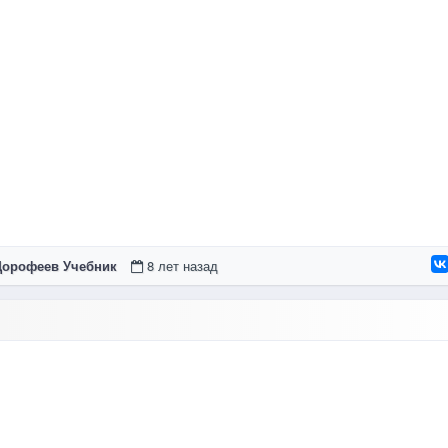
 Дорофеев Учебник
8 лет назад
, Зяблова Л О, страница 29, 2017 (ответы)