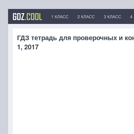
GDZ
.COOL
1 КЛАСС
2 КЛАСС
3 КЛАСС
4
ГДЗ тетрадь для проверочных и ко
1, 2017