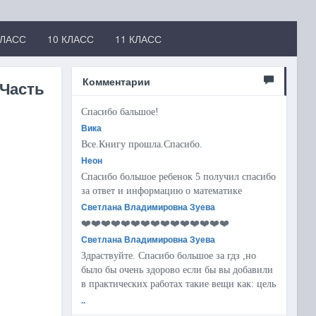
КЛАСС
10 КЛАСС
11 КЛАСС
Комментарии
 Часть
Спасибо бальшое!
Вика
Все.Книгу прошла.Спасибо.
Неон
Спасибо большое ребенок 5 получил спасибо
за ответ и информацию о математике
Светлана Владимировна Зуева
❤️❤️❤️❤️❤️❤️❤️❤️❤️❤️❤️❤️❤️❤️❤️
Светлана Владимировна Зуева
Здраствуйте. Спасибо большое за гдз ,но
было бы очень здорово если бы вы добавили
в практических работах такие вещи как: цель
..