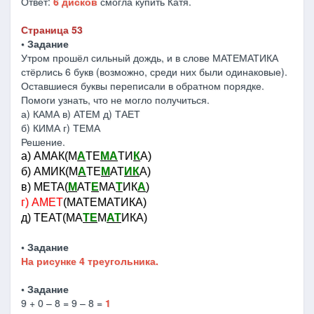
Ответ:
6 дисков
смогла купить Катя.
Страница 53
• Задание
Утром прошёл сильный дождь, и в слове МАТЕМАТИКА
стёрлись 6 букв (возможно, среди них были одинаковые).
Оставшиеся буквы переписали в обратном порядке.
Помоги узнать, что не могло получиться.
а) КАМА в) АТЕМ д) ТАЕТ
б) КИМА г) ТЕМА
Решение.
а) АМАК(М
А
ТЕ
МА
ТИ
К
А)
б) АМИК(М
А
ТЕ
М
АТ
ИК
А)
в) МЕТА(
М
АТ
Е
МА
Т
ИК
А
)
г) АМЕТ
(МАТЕМАТИКА)
д) ТЕАТ(МА
ТЕ
М
АТ
ИКА)
• Задание
На рисунке 4 треугольника.
• Задание
9 + 0 – 8 = 9 – 8 =
1