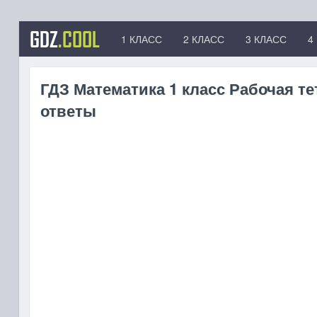
GDZ
.COOL
1 КЛАСС
2 КЛАСС
3 КЛАСС
4
ГДЗ Математика 1 класс Рабочая те
ответы