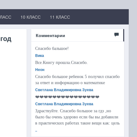
КЛАСС
10 КЛАСС
11 КЛАСС
Комментарии
 год
Спасибо бальшое!
Вика
Все.Книгу прошла.Спасибо.
Неон
Спасибо большое ребенок 5 получил спасибо
за ответ и информацию о математике
Светлана Владимировна Зуева
❤️❤️❤️❤️❤️❤️❤️❤️❤️❤️❤️❤️❤️❤️❤️
Светлана Владимировна Зуева
Здраствуйте. Спасибо большое за гдз ,но
было бы очень здорово если бы вы добавили
в практических работах такие вещи как: цель
..