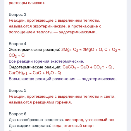
растворы сливают.
Вопрос 3
Реакции, протекающие с выделением теплоты,
называются экзотермические, а протекающие с
поглощением теплоты ― эндотермическими.
Вопрос 4
Экзотермические реакции:
2Mg+ O
= 2MgO + Q, C + O
=
2
2
CO
+ Q
2
Все реакции горения экзотермические.
Эндотермические реакции:
CaCO
= CaO + CO
↑ - Q
,
3
2
Cu(OH)
↓ = CuO + H
O - Q
2
2
Большинство реакций разложения ― эндотермические.
Вопрос 5
Реакции, протекающие с выделением теплоты и света,
называются реакциями горения.
Вопрос 6
Два газообразных вещества:
кислород, углекислый газ
Два жидких вещества:
вода, этиловый спирт