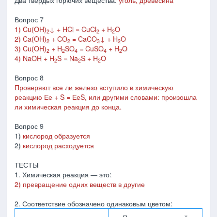
Два твердых горючих вещества:
уголь, древесина
Вопрос 7
1) Cu(OH)
↓ + HCl = CuCl
+ H
O
2
2
2
2) Ca(OH)
+ CO
= CaCO
↓ + H
O
2
2
3
2
3) Cu(OH)
+ H
SO
= CuSO
+ H
O
2
2
4
4
2
4) NaOH + H
S = Na
S + H
O
2
2
2
Вопрос 8
Проверяют все ли железо вступило в химическую
реакцию Ее + S = ЕеS, или другими словами: произошла
ли химическая реакция до конца.
Вопрос 9
1)
кислород образуется
2)
кислород расходуется
ТЕСТЫ
1. Химическая реакция — это:
2) превращение одних веществ в другие
2. Соответствие обозначено одинаковым цветом: