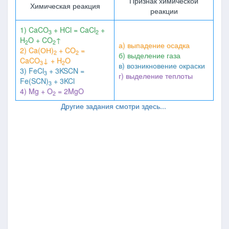
Признак химической
Химическая реакция
реакции
1) CaCO
+ HCl = CaCl
+
3
2
H
O + CO
↑
2
2
а) выпадение осадка
2) Ca(ОН)
+ CO
=
2
2
б) выделение газа
CaCO
↓ + H
O
3
2
в) возникновение окраски
3) FeCl
+ 3KSCN =
3
г) выделение теплоты
Fe(SCN)
+ 3KCl
3
4) Mg + O
= 2MgO
2
Другие задания смотри здесь...