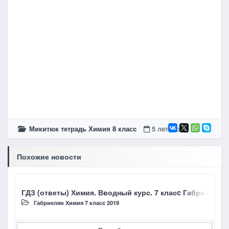
Микитюк тетрадь Химия 8 класc
5 лет назад
Похожие новости
ГДЗ (ответы) Химия. Вводный курс. 7 класc Габриелян О
Г
Габриелян Химия 7 класc 2019