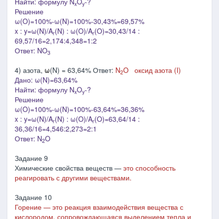
Найти: формулу N
O
-?
x
y
Решение
ω(O)=100%-ω(N)=100%-30,43%=69,57%
x : y=ω(N)/A
(N) : ω(O)/A
(O)=30,43/14 :
r
r
69,57/16=2,174:4,348=1:2
Ответ: NO
3
4) азота,
ω
(N) = 63,64% Ответ:
N
O
оксид азота (I)
2
Дано: ω(N)=63,64%
Найти: формулу N
O
-?
x
y
Решение
ω(O)=100%-ω(N)=100%-63,64%=36,36%
x : y=ω(N)/A
(N) : ω(O)/A
(O)=63,64/14 :
r
r
36,36/16=4,546:2,273=2:1
Ответ: N
O
2
Задание 9
Химические свойства веществ —
это способность
реагировать с другими веществами.
Задание 10
Горение — это реакция взаимодействия вещества с
кислородом, сопровождающаяся выделением тепла и