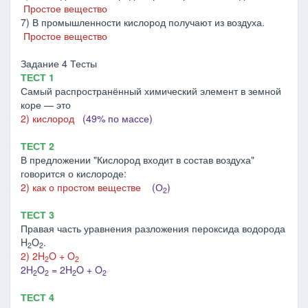
Простое вещество
7) В промышленности кислород получают из воздуха.
Простое вещество
Задание 4 Тесты
ТЕСТ 1
Самый распространённый химический элемент в земной
коре — это
2) кислород
(49% по массе)
ТЕСТ 2
В предложении "Кислород входит в состав воздуха"
говорится о кислороде:
2) как о простом веществе
(О
)
2
ТЕСТ 3
Правая часть уравнения разложения пероксида водорода
H
O
.
2
2
2) 2H
O + O
2
2
2H
O
= 2H
O + O
2
2
2
2
ТЕСТ 4