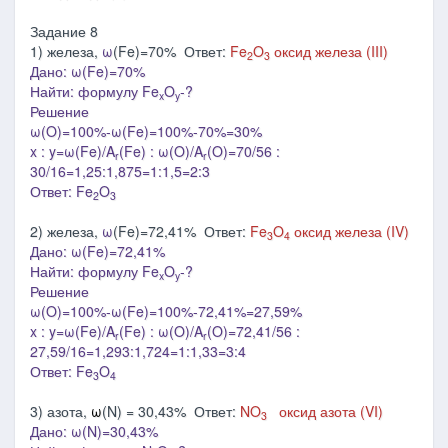
Задание 8
1) железа,
ω
(Fe)=70% Ответ:
Fe
O
оксид железа (III)
2
3
Дано: ω(Fe)=70%
Найти: формулу Fe
O
-?
x
y
Решение
ω(O)=100%-ω(Fe)=100%-70%=30%
x : y=ω(Fe)/A
(Fe) : ω(O)/A
(O)=70/56 :
r
r
30/16=1,25:1,875=1:1,5=2:3
Ответ: Fe
O
2
3
2) железа,
ω
(Fe)=72,41% Ответ:
Fe
O
оксид железа (IV)
3
4
Дано: ω(Fe)=72,41%
Найти: формулу Fe
O
-?
x
y
Решение
ω(O)=100%-ω(Fe)=100%-72,41%=27,59%
x : y=ω(Fe)/A
(Fe) : ω(O)/A
(O)=72,41/56 :
r
r
27,59/16=1,293:1,724=1:1,33=3:4
Ответ: Fe
O
3
4
3) азота,
ω
(N) = 30,43% Ответ:
NO
оксид азота (VI)
3
Дано: ω(N)=30,43%