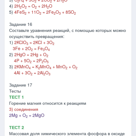
2
4
2
2
2
4)
2H
O
= O
+ 2H
O
2
2
2
2
5)
4FeS
+ 11O
= 2Fe
O
+ 8SO
2
2
2
3
2
Задание 16
Составьте уравнения реакций, с помощью которых можно
осуществить превращения:
1)
2KClO
= 2KCl + 3O
3
2
3Fe + 2O
= Fe
O
2
3
4
2)
2HgO = 2Hg + O
2
4P + 5O
= 2P
O
2
2
5
3)
2KMnO
= K
MnO
+ MnO
+ O
4
2
4
2
2
4Al + 3O
= 2Al
O
2
2
3
Задание 17
Тесты
ТЕСТ 1
Горение магния относится к реакциям
3) соединения
2Mg + O
= 2MgO
2
ТЕСТ 2
Массовая доля химического элемента фосфора в оксиде