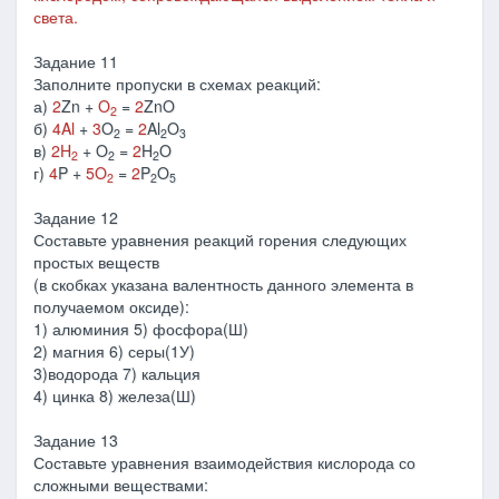
света.
Задание 11
Заполните пропуски в схемах реакций:
а)
2
Zn +
O
=
2
ZnO
2
б)
4Al
+
3
O
=
2
Al
O
2
2
3
в)
2H
+ O
=
2
H
O
2
2
2
г)
4
P +
5O
=
2
P
O
2
2
5
Задание 12
Составьте уравнения реакций горения следующих
простых веществ
(в скобках указана валентность данного элемента в
получаемом оксиде):
1) алюминия 5) фосфора(Ш)
2) магния 6) серы(1У)
3)водорода 7) кальция
4) цинка 8) железа(Ш)
Задание 13
Составьте уравнения взаимодействия кислорода со
сложными веществами: