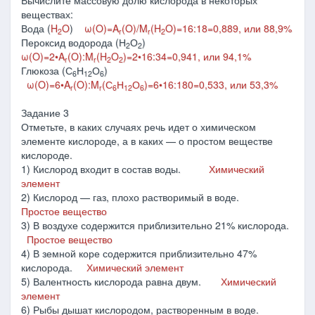
Вычислите массовую долю кислорода в некоторых
веществах:
Вода (
H
O
)
ω(O)=A
(O)/M
(H
O)=16
:18=0,889, или 88,9%
2
r
r
2
Пероксид водорода (Н
О
)
2
2
ω(O)=2
•
A
(O):M
(H
O
)=2
•16:34=
0,941, или 94,1
%
r
r
2
2
Глюкоза (С
Н
О
)
6
12
6
ω(O)=6
•
A
(O):M
(С
Н
О
)=6
•16:180=
0,533, или 53,3
%
r
r
6
12
6
Задание 3
Отметьте, в каких случаях речь идет о химическом
элементе кислороде, а в каких — о простом веществе
кислороде.
1) Кислород входит в состав воды.
Химический
элемент
2) Кислород — газ, плохо растворимый в воде.
Простое вещество
3) В воздухе содержится приблизительно 21% кислорода.
Простое вещество
4) В земной коре содержится приблизительно 47%
кислорода.
Химический элемент
5) Валентность кислорода равна двум.
Химический
элемент
6) Рыбы дышат кислородом, растворенным в воде.