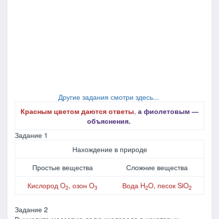
Другие задания смотри здесь...
Красным цветом даются ответы
,
а фиолетовым ―
объяснения.
Задание 1
Нахождение в природе
Простые вещества
Сложние вещества
Кислород O
, озон O
Вода H
O, песок SiO
2
3
2
2
Задание 2