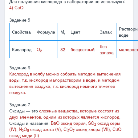
Для получения кислорода в лаборатории не используют:
4) CaO
Задание 5
Раствори
Свойства
Формула
M
Цвет
Запах
r
воде
без
Кислород
O
32
бесцветный
малорас
2
запаха
Задание 6
Кислород в колбу можно собрать методом вытеснения
воды, т.к. кислород малорастворим в воде, и методом
вытеснения воздуха, т.к. кислород немного тяжелее
воздуха.
Задание 7
Оксиды — это
сложные вещества, которые состоят из
двух элементов, одним из которых является кислород.
Оксиды и названия:
BaO оксид бария, SO
оксид серы
2
(IV), N
O
оксид азота (V), Cl
O
оксид хлора (VII), CuO
2
5
2
7
оксид меди (II)