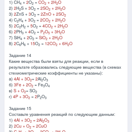
1) CH
+
2
O
=
CO
+ 2H
O
4
2
2
2
2)
2
H
S +
3
O
=
2SO
+ 2H
O
2
2
2
2
3)
2
ZnS +
3
O
=
2ZnO + 2SO
2
2
4) C
H
+
3
O
=
2CO
+ 2H
O
2
4
2
2
2
5)
2
C
H
+
5
O
=
4CO
+ 2H
O
2
2
2
2
2
6)
2
PH
+
4
O
=
P
O
+ 3H
O
3
2
2
5
2
7) SiH
+
2
O
=
SiO
+ 2H
O
4
2
2
2
8)
2
C
H
+
15
O
=
12CO
+ 6H
O
6
6
2
2
2
Задание 14
Какие вещества были взяты для реакции, если в
результате образовались следующие вещества (в схемах
стехиометрические коэффициенты не указаны):
a)
4Al + 3O
=
2
Al
O
2
2
3
б)
3Fe + 2O
= Fe
O
2
3
4
в)
S + O
= SO
2
2
г)
4P + 3O
=
2
P
O
2
2
3
Задание 15
Составьте уравнения реакций по следующим данным:
1)
4Al + 3O
= 2Al
O
2
2
3
2)
2Cu + O
= 2CuO
2
3)
C
H
+ 3O
= 2CO
+ 2H
O