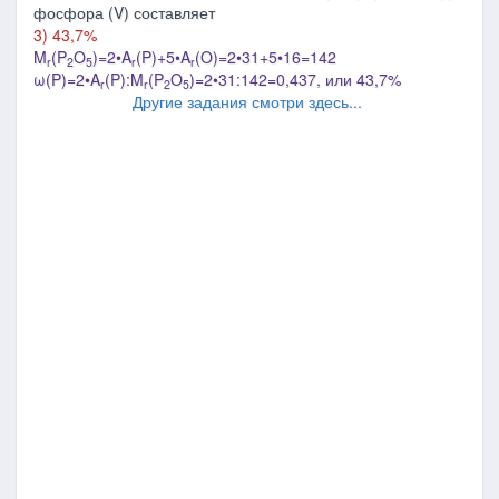
фосфора (V) составляет
3) 43,7%
M
(P
O
)=2•A
(P)+5•A
(O)=2•31+5•16=142
r
2
5
r
r
ω(P)=2•A
(P):M
(P
O
)=2•31:142=0,437, или 43,7%
r
r
2
5
Другие задания смотри здесь...