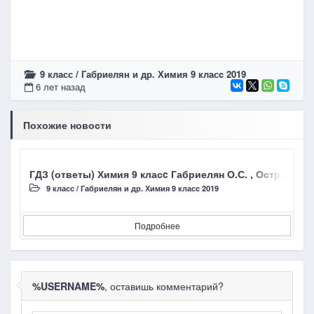
9 класс
/
Габриелян и др. Химия 9 класc 2019
6 лет назад
Похожие новости
ГДЗ (ответы) Химия 9 класc Габриелян О.С. , Остроумо
Г
9 класс
/
Габриелян и др. Химия 9 класc 2019
Подробнее
%USERNAME%
, оставишь комментарий?