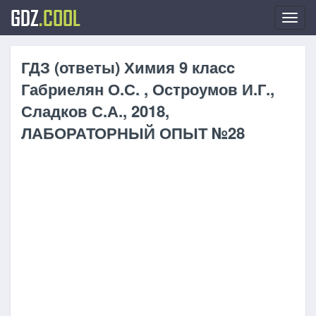
GDZ
.COOL
Toggl
navig
ГДЗ (ответы) Химия 9 класc
Габриелян О.С. , Остроумов И.Г.,
Сладков С.А., 2018,
ЛАБОРАТОРНЫЙ ОПЫТ №28