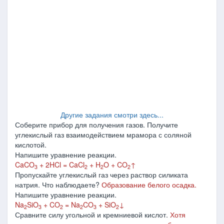
Другие задания смотри здесь...
Соберите прибор для получения газов. Получите
углекислый газ взаимодействием мрамора с соляной
кислотой.
Напишите уравнение реакции.
CaCO
+ 2HCl = CaCl
+ H
O + CO
↑
3
2
2
2
Пропускайте углекислый газ через раствор силиката
натрия. Что наблюдаете?
Образование белого осадка.
Напишите уравнение реакции.
Na
SiO
+ CO
= Na
CO
+ SiO
↓
2
3
2
2
3
2
Сравните силу угольной и кремниевой кислот.
Хотя