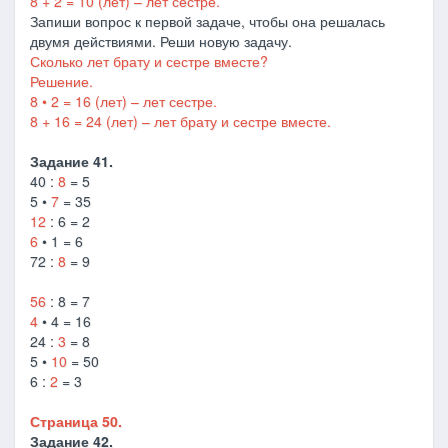
8 + 2 = 10 (лет) – лет сестре.
Запиши вопрос к первой задаче, чтобы она решалась
двумя действиями. Реши новую задачу.
Сколько лет брату и сестре вместе?
Решение.
8 • 2 = 16 (лет) – лет сестре.
8 + 16 = 24 (лет) – лет брату и сестре вместе.
Задание 41.
40 :
8
= 5
5 •
7
= 35
12
: 6 = 2
6
• 1 = 6
72 :
8
= 9
56
: 8 = 7
4
• 4 = 16
24 :
3
= 8
5 •
10
= 50
6 :
2
= 3
Страница 50.
Задание 42.