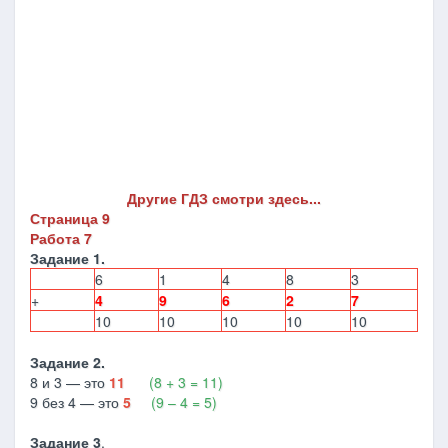
Другие ГДЗ смотри здесь...
Страница 9
Работа 7
Задание 1.
6
1
4
8
3
+
4
9
6
2
7
10
10
10
10
10
Задание 2.
8 и 3 — это
11
(8 + 3 = 11)
9 без 4 — это
5
(9 – 4 = 5)
Задание 3
.