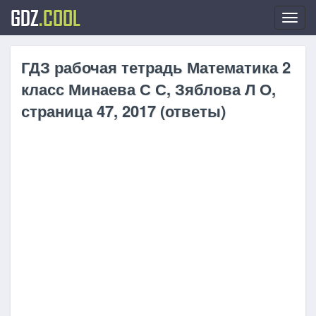
GDZ
.COOL
Toggl
navig
ГДЗ рабочая тетрадь Математика 2
класс Минаева С С, Зяблова Л О,
страница 47, 2017 (ответы)