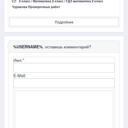
2 класс
/
Математика 2 класс
/
ГДЗ математика 2 класс
Чуракова Проверочных работ
Д
Подробнее
%USERNAME%
, оставишь комментарий?
Имя:
*
E-Mail: