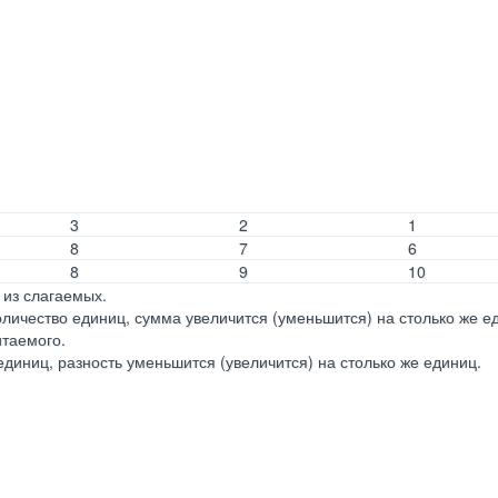
3
2
1
8
7
6
8
9
10
 из слагаемых.
личество единиц, сумма увеличится (уменьшится) на столько же е
итаемого.
диниц, разность уменьшится (увеличится) на столько же единиц.