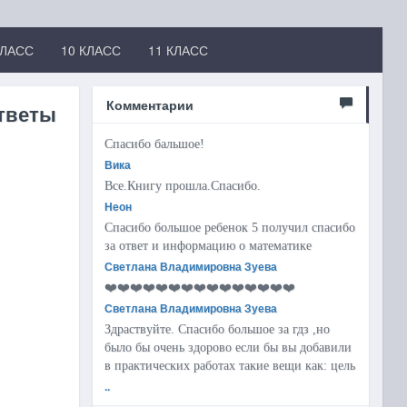
КЛАСС
10 КЛАСС
11 КЛАСС
Комментарии
Ответы
Спасибо бальшое!
Вика
Все.Книгу прошла.Спасибо.
Неон
Спасибо большое ребенок 5 получил спасибо
за ответ и информацию о математике
Светлана Владимировна Зуева
❤️❤️❤️❤️❤️❤️❤️❤️❤️❤️❤️❤️❤️❤️❤️
Светлана Владимировна Зуева
Здраствуйте. Спасибо большое за гдз ,но
было бы очень здорово если бы вы добавили
в практических работах такие вещи как: цель
..