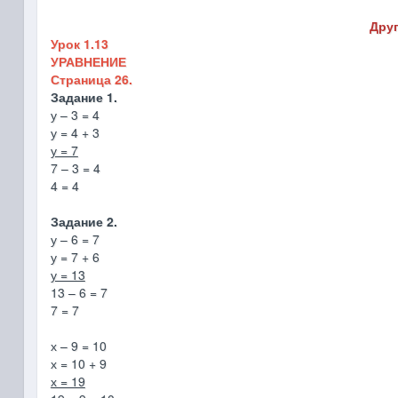
Друг
Урок 1.13
УРАВНЕНИЕ
Страница 26.
Задание 1.
у – 3 = 4
у = 4 + 3
у = 7
7 – 3 = 4
4 = 4
Задание 2.
у – 6 = 7
у = 7 + 6
у = 13
13 – 6 = 7
7 = 7
х – 9 = 10
х = 10 + 9
х = 19