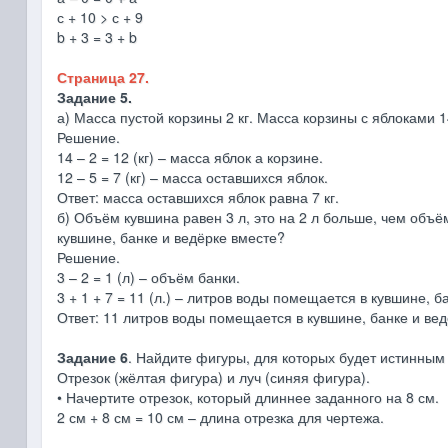
с + 10 > с + 9
b + 3 = 3 + b
Страница 27.
Задание 5.
а) Масса пустой корзины 2 кг. Масса корзины с яблоками 1
Решение.
14 – 2 = 12 (кг) – масса яблок а корзине.
12 – 5 = 7 (кг) – масса оставшихся яблок.
Ответ: масса оставшихся яблок равна 7 кг.
б) Объём кувшина равен 3 л, это на 2 л больше, чем объё
кувшине, банке и ведёрке вместе?
Решение.
3 – 2 = 1 (л) – объём банки.
3 + 1 + 7 = 11 (л.) – литров воды помещается в кувшине, б
Ответ: 11 литров воды помещается в кувшине, банке и вед
Задание 6
. Найдите фигуры, для которых будет истинным
Отрезок (жёлтая фигура) и луч (синяя фигура).
• Начертите отрезок, который длиннее заданного на 8 см.
2 см + 8 см = 10 см – длина отрезка для чертежа.