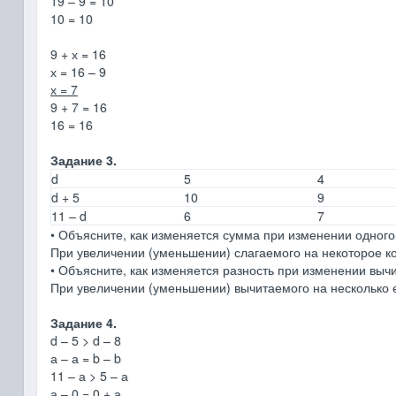
19 – 9 = 10
10 = 10
9 + х = 16
х = 16 – 9
х = 7
9 + 7 = 16
16 = 16
Задание 3.
d
5
4
d + 5
10
9
11 – d
6
7
• Объясните, как изменяется сумма при изменении одного
При увеличении (уменьшении) слагаемого на некоторое ко
• Объясните, как изменяется разность при изменении выч
При увеличении (уменьшении) вычитаемого на несколько е
Задание 4.
d – 5 > d – 8
а – а = b – b
11 – а > 5 – а
а – 0 = 0 + а