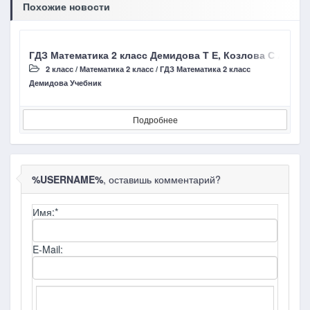
Похожие новости
ГДЗ Математика 2 класс Демидова Т Е, Козлова С А, Уро
Г
2 класс
/
Математика 2 класс
/
ГДЗ Математика 2 класс
Демидова Учебник
Д
Подробнее
%USERNAME%
, оставишь комментарий?
Имя:
*
E-Mail: