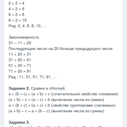
2 + 2 = 4
4 + 2 = 6
6 + 2 = 8
8 + 2 = 10
Ряд: 2, 4, 6, 8, 10, …
Закономерность
31 – 11 = 20
Последующее число на 20 больше предыдущего числа
11 + 20 = 31
31 + 20 = 51
51 + 20 = 71
71 + 20 = 91
Ряд : 11, 31, 51, 71, 91, …
Задание 2.
Сравни и обоснуй.
а + (b + с) = (а + b) + с (сочетательное свойство сложения)
(а + b) – с = (а – с) + b (вычитание числа из суммы)
а + (b + с) = (а + с) + b (свойство группировки слагаемых)
(а + b) – с = а + (b – с) (вычитание числа из суммы)
Задание 3.