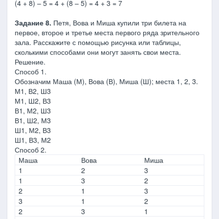
(4 + 8) – 5 = 4 + (8 – 5) = 4 + 3 = 7
Задание 8.
Петя, Вова и Миша купили три билета на
первое, второе и третье места первого ряда зрительного
зала. Расскажите с помощью рисунка или таблицы,
сколькими способами они могут занять свои места.
Решение.
Способ 1.
Обозначим Маша (М), Вова (В), Миша (Ш); места 1, 2, 3.
М1, В2, Ш3
М1, Ш2, В3
В1, М2, Ш3
В1, Ш2, М3
Ш1, М2, В3
Ш1, В3, М2
Способ 2.
Маша
Вова
Миша
1
2
3
1
3
2
2
1
3
3
1
2
2
3
1