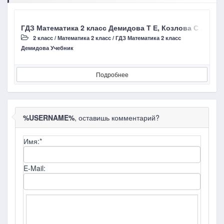
ГДЗ Математика 2 класс Демидова Т Е, Козлова С А, Уро
Г
2 класс
/
Математика 2 класс
/
ГДЗ Математика 2 класс
Демидова Учебник
Д
Подробнее
%USERNAME%
, оставишь комментарий?
Имя:
*
E-Mail: