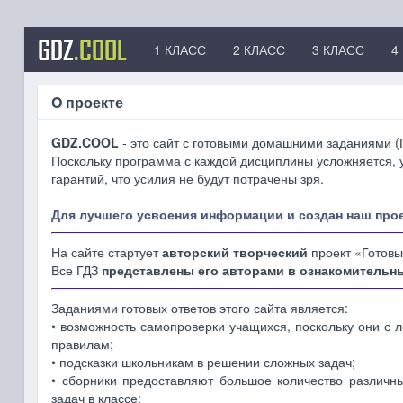
GDZ
.COOL
1 КЛАСС
2 КЛАСС
3 КЛАСС
4
O проекте
GDZ.COOL
- это сайт с готовыми домашними заданиями (Г
Поскольку программа с каждой дисциплины усложняется, у
гарантий, что усилия не будут потрачены зря.
Для лучшего усвоения информации и создан наш прое
На сайте стартует
авторский творческий
проект «Готов
Все ГДЗ
представлены его авторами в ознакомительн
Заданиями готовых ответов этого сайта является:
• возможность самопроверки учащихся, поскольку они с л
правилам;
• подсказки школьникам в решении сложных задач;
• сборники предоставляют большое количество различн
задач в классе;