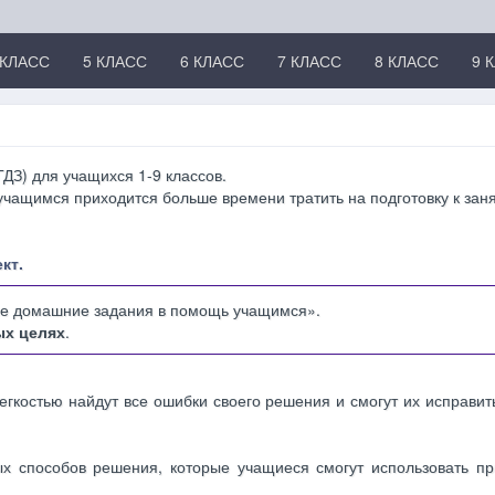
 КЛАСС
5 КЛАСС
6 КЛАСС
7 КЛАСС
8 КЛАСС
9 
ДЗ) для учащихся 1-9 классов.
чащимся приходится больше времени тратить на подготовку к заня
кт.
ые домашние задания в помощь учащимся».
ых целях
.
егкостью найдут все ошибки своего решения и смогут их исправит
ых способов решения, которые учащиеся смогут использовать п