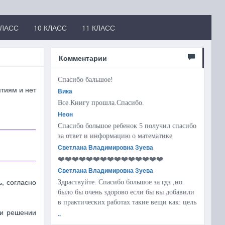
КЛАСС
10 КЛАСС
11 КЛАСС
Комментарии
Спасибо бальшое!
тиям и нет
Вика
Все.Книгу прошла.Спасибо.
Неон
Спасибо большое ребенок 5 получил спасибо
за ответ и информацию о математике
Светлана Владимировна Зуева
❤️❤️❤️❤️❤️❤️❤️❤️❤️❤️❤️❤️❤️❤️❤️
Светлана Владимировна Зуева
ь, согласно
Здраствуйте. Спасибо большое за гдз ,но
было бы очень здорово если бы вы добавили
в практических работах такие вещи как: цель
ри решении
..