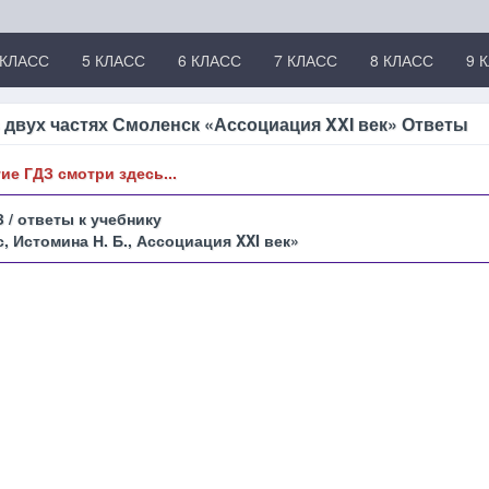
 КЛАСС
5 КЛАСС
6 КЛАСС
7 КЛАСС
8 КЛАСС
9 
в двух частях Смоленск «Ассоциация XXI век» Ответы
ие ГДЗ смотри здесь...
 / ответы к учебнику
, Истомина Н. Б.
, Ассоциация XXI век»