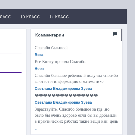
КЛАСС
10 КЛАСС
11 КЛАСС
Комментарии
Спасибо бальшое!
Вика
Все.Книгу прошла.Спасибо.
Неон
Спасибо большое ребенок 5 получил спасибо
за ответ и информацию о математике
Светлана Владимировна Зуева
❤️❤️❤️❤️❤️❤️❤️❤️❤️❤️❤️❤️❤️❤️❤️
Светлана Владимировна Зуева
Здраствуйте. Спасибо большое за гдз ,но
было бы очень здорово если бы вы добавили
в практических работах такие вещи как: цель
..