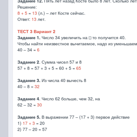
Задание 12.
Пять лет назад Косте было 8 лет. Сколько лет
Решение:
8 + 5
=
13
(л.) – лет Косте сейчас.
Ответ:
13
лет.
ТЕСТ 3 Вариант 2
Задание 1.
Число 34 увеличить на □ то получится 40.
Чтобы найти неизвестное вычитаемое, надо из уменьшаемо
40 – 34 =
6
Задание 2
. Сумма чисел 57 и 8
57 + 8 = 57 + 3 + 5 = 60 + 5 =
65
Задание 3.
Из числа 40 вычесть 8
40 – 8 =
32
Задание 4
. Число 62 больше, чем 32, на
62 – 32 =
30
Задание 5.
В выражении 77 – (17 + 3) первое действие
1)
17 + 3
= 20
2) 77 – 20 = 57