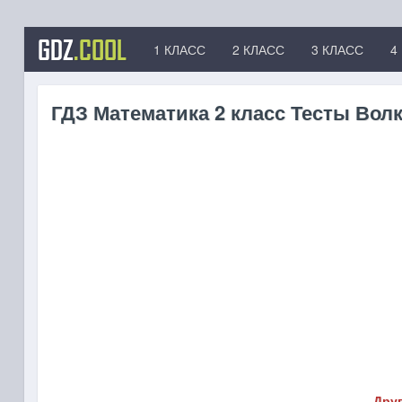
GDZ
.COOL
1 КЛАСС
2 КЛАСС
3 КЛАСС
4
ГДЗ Математика 2 класс Тесты Волк
Друг