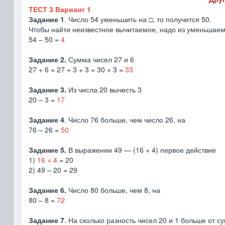
ТЕСТ 3 Вариант 1
Задание 1
. Число 54 уменьшить на □, то получится 50.
Чтобы найти неизвестное вычитаемое, надо из уменьшаемо
54 – 50 =
4
Задание 2.
Сумма чисел 27 и 6
27 + 6 = 27 + 3 + 3 = 30 + 3 =
33
Задание 3.
Из числа 20 вычесть 3
20 – 3 =
17
Задание 4
. Число 76 больше, чем число 26, на
76 – 26 =
50
Задание 5.
В выражении 49 — (16 + 4) первое действие
1)
16 + 4
= 20
2) 49 – 20 = 29
Задание 6.
Число 80 больше, чем 8, на
80 – 8 =
72
Задание 7
. На сколько разность чисел 20 и 1 больше от с