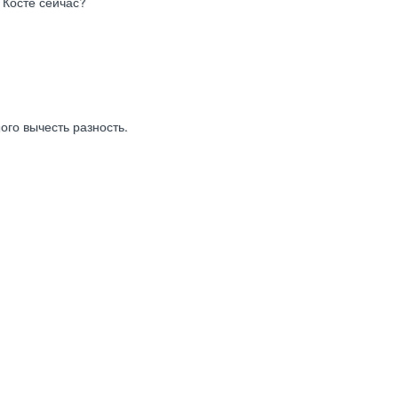
 Косте сейчас?
го вычесть разность.