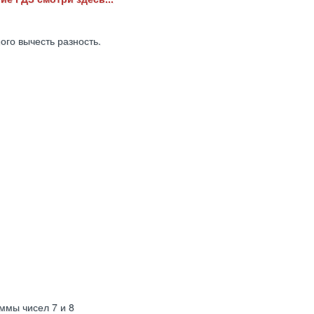
го вычесть разность.
уммы чисел 7 и 8