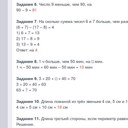
Задание 6
. Число 9 меньше, чем 90, на
90 – 9 =
81
Задание 7
. На сколько сумма чисел 6 и 7 больше, чем раз
(6 + 7) – (17 – 8) = 4
1) 6 + 7 = 13
2) 17 – 8 = 9
3) 13 – 9 = 4
Ответ: на
4
Задание 8.
1 ч больше, чем 50 мин, на □ мин.
1 ч – 50 мин = 60 мин – 50 мин =
10
мин
Задание 9.
3 + 20 + □ + 40 = 70
3 + 20 + 40 = 63
63 +
7
= 70
Задание 10
. Длина ломаной из трёх звеньев 4 см, 5 см и 1
4 см + 5 см + 10 см =
19
см
Задание 11.
Длина третьей стороны, если периметр равен 2
Решение.