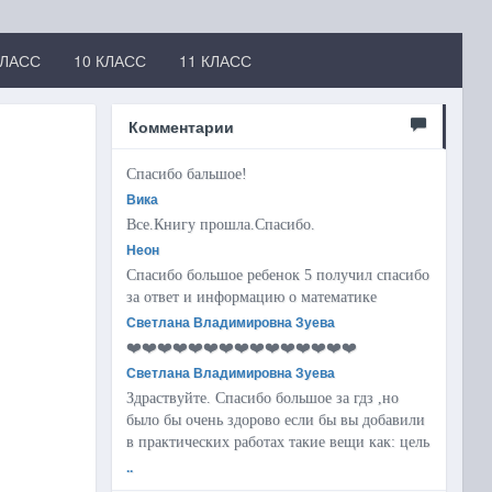
КЛАСС
10 КЛАСС
11 КЛАСС
Комментарии
Спасибо бальшое!
Вика
Все.Книгу прошла.Спасибо.
Неон
Спасибо большое ребенок 5 получил спасибо
за ответ и информацию о математике
Светлана Владимировна Зуева
❤️❤️❤️❤️❤️❤️❤️❤️❤️❤️❤️❤️❤️❤️❤️
Светлана Владимировна Зуева
Здраствуйте. Спасибо большое за гдз ,но
было бы очень здорово если бы вы добавили
в практических работах такие вещи как: цель
..