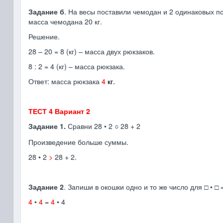
Задание б
. На весы поставили чемодан и 2 одинаковых по
масса чемодана 20 кг.
Решение.
28 – 20 = 8 (кг) – масса двух рюкзаков.
8 : 2 = 4 (кг) – масса рюкзака.
Ответ: масса рюкзака
4
кг.
ТЕСТ 4 Вариант 2
Задание 1.
Сравни 28 • 2
28 + 2
○
Произведение больше суммы.
28 • 2
>
28 + 2.
Задание 2
. Запиши в окошки одно и то же число для □ • □ =
4
•
4
=
4
• 4